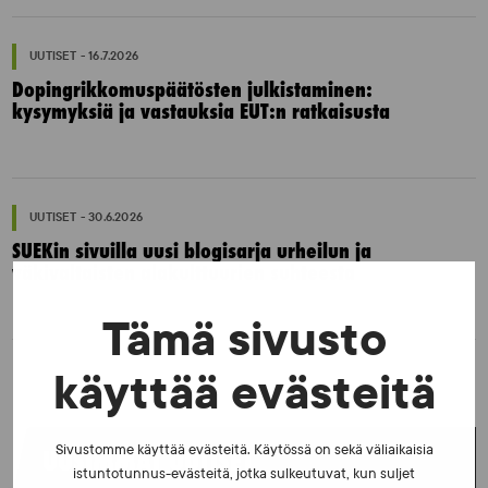
UUTISET - 16.7.2026
Dopingrikkomuspäätösten julkistaminen:
kysymyksiä ja vastauksia EUT:n ratkaisusta
UUTISET - 30.6.2026
SUEKin sivuilla uusi blogisarja urheilun ja
väkivaltaisten alakulttuurien suhteesta
Tämä sivusto
käyttää evästeitä
Sivustomme käyttää evästeitä. Käytössä on sekä väliaikaisia
UUSIMMAT UUTISET
istuntotunnus-evästeitä, jotka sulkeutuvat, kun suljet