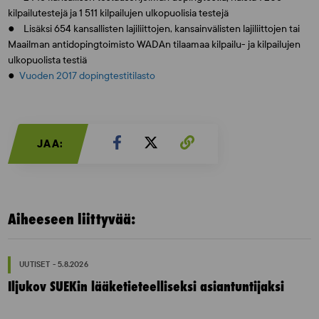
kilpailutestejä ja 1 511 kilpailujen ulkopuolisia testejä
● Lisäksi 654 kansallisten lajiliittojen, kansainvälisten lajiliittojen tai
Maailman antidopingtoimisto WADAn tilaamaa kilpailu- ja kilpailujen
ulkopuolista testiä
●
Vuoden 2017 dopingtestitilasto
JAA:
Aiheeseen liittyvää:
UUTISET - 5.8.2026
Iljukov SUEKin lääketieteelliseksi asiantuntijaksi