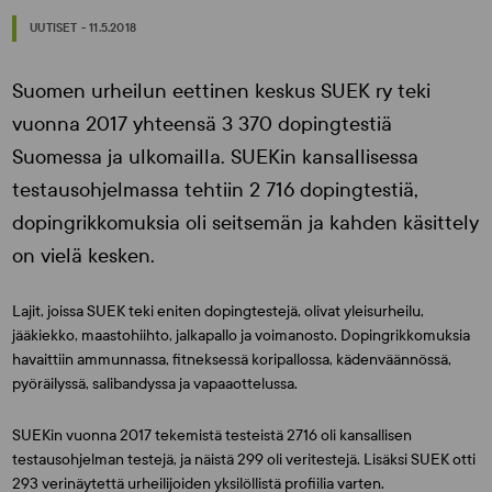
UUTISET - 11.5.2018
Suomen urheilun eettinen keskus SUEK ry teki
vuonna 2017 yhteensä 3 370 dopingtestiä
Suomessa ja ulkomailla. SUEKin kansallisessa
testausohjelmassa tehtiin 2 716 dopingtestiä,
dopingrikkomuksia oli seitsemän ja kahden käsittely
on vielä kesken.
Lajit, joissa SUEK teki eniten dopingtestejä, olivat yleisurheilu,
jääkiekko, maastohiihto, jalkapallo ja voimanosto. Dopingrikkomuksia
havaittiin ammunnassa, fitneksessä koripallossa, kädenväännössä,
pyöräilyssä, salibandyssa ja vapaaottelussa.
SUEKin vuonna 2017 tekemistä testeistä 2716 oli kansallisen
testausohjelman testejä, ja näistä 299 oli veritestejä. Lisäksi SUEK otti
293 verinäytettä urheilijoiden yksilöllistä profiilia varten.