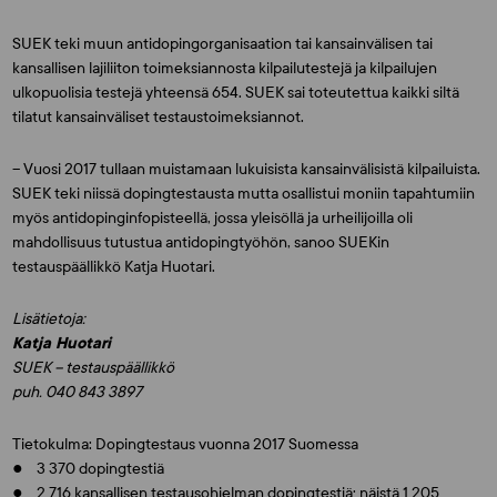
SUEK teki muun antidopingorganisaation tai kansainvälisen tai
kansallisen lajiliiton toimeksiannosta kilpailutestejä ja kilpailujen
ulkopuolisia testejä yhteensä 654. SUEK sai toteutettua kaikki siltä
tilatut kansainväliset testaustoimeksiannot.
– Vuosi 2017 tullaan muistamaan lukuisista kansainvälisistä kilpailuista.
SUEK teki niissä dopingtestausta mutta osallistui moniin tapahtumiin
myös antidopinginfopisteellä, jossa yleisöllä ja urheilijoilla oli
mahdollisuus tutustua antidopingtyöhön, sanoo SUEKin
testauspäällikkö
Katja Huotari.
Lisätietoja:
Katja Huotari
SUEK – testauspäällikkö
puh. 040 843 3897
Tietokulma: Dopingtestaus vuonna 2017 Suomessa
● 3 370 dopingtestiä
● 2 716 kansallisen testausohjelman dopingtestiä; näistä 1 205