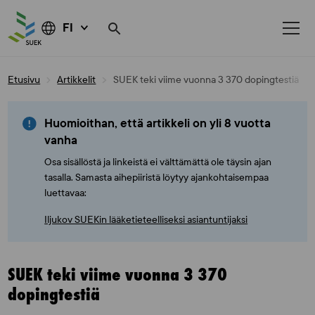
FI
Skip
Etusivu
Artikkelit
SUEK teki viime vuonna 3 370 dopingtestiä
to
content
Huomioithan, että artikkeli on yli 8 vuotta
vanha
Osa sisällöstä ja linkeistä ei välttämättä ole täysin ajan
tasalla. Samasta aihepiiristä löytyy ajankohtaisempaa
luettavaa:
Iljukov SUEKin lääketieteelliseksi asiantuntijaksi
SUEK teki viime vuonna 3 370
dopingtestiä