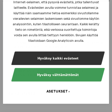
Internet-selaimen, että pysyviä evästeitä, jotka tallentuvat
laitteelle. Evästeiden avulla voimme tunnistaa selaimesi ja
UUTISET - 5.8.2026
käyttää näin saamaamme tietoa esimerkiksi sivustollamme
Iljukov SUEKin lääketieteelliseksi asiantuntijaksi
vierailevien selaimien laskemiseen sekä sivustomme käytön
analysointiin, kuten tilastolliseen seurantaan. Kaikki kerätty
tieto on nimetöntä, eikä verkossa suoritettuja toimintoja
voida sen avulla liittää tiettyyn henkilöön. Sivujen käyttöä
UUTISET - 16.7.2026
tilastoidaan Google Analyticsin avulla.
Dopingrikkomuspäätösten julkistaminen: kysymyksiä
ja vastauksia EUT:n ratkaisusta
Hyväksy kaikki evästeet
UUTISET - 30.6.2026
SUEKin sivuilla uusi blogisarja urheilun ja
väkivaltaisten alakulttuurien suhteesta
Hyväksy välttämättömät
ASETUKSET
KATSO AJANKOHTAISET