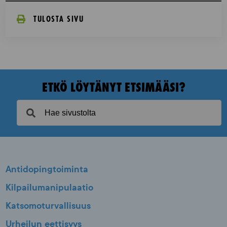
TULOSTA SIVU
ETKÖ LÖYTÄNYT ETSIMÄÄSI?
Antidopingtoiminta
Kilpailumanipulaatio
Katsomoturvallisuus
Urheilun eettisyys