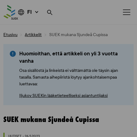
FI
Skip
Etusivu
Artikkelit
SUEK mukana Sjundeå Cupissa
to
content
Huomioithan, että artikkeli on yli 3 vuotta
vanha
Osa sisällöstä ja linkeistä ei välttämättä ole täysin ajan
tasalla. Samasta aihepiiristä löytyy ajankohtaisempaa
luettavaa:
Iljukov SUEKin lääketieteelliseksi asiantuntijaksi
SUEK mukana Sjundeå Cupissa
UUTISET - 26.5.2023