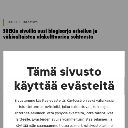
UUTISET - 30.6.2026
SUEKin sivuilla uusi blogisarja urheilun ja
väkivaltaisten alakulttuurien suhteesta
Tämä sivusto
käyttää evästeitä
UUSIMMAT UUTISET
Sivustomme käyttää evästeitä. Käytössä on sekä väliaikaisia
UUTISET - 5.8.2026
istuntotunnus-evästeitä, jotka sulkeutuvat, kun suljet
Internet-selaimen, että pysyviä evästeitä, jotka tallentuvat
Iljukov SUEKin lääketieteelliseksi asiantuntijaksi
laitteelle. Evästeiden avulla voimme tunnistaa selaimesi ja
käyttää näin saamaamme tietoa esimerkiksi sivustollamme