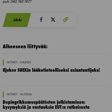
puh: 040 740 7477
JAA:
Aiheeseen liittyvää:
UUTISET - 5.8.2026
Iljukov SUEKin lääketieteelliseksi asiantuntijaksi
UUTISET - 16.7.2026
Dopingrikkomuspäätösten julkistaminen:
kysymyksiä ja vastauksia EUT:n ratkaisusta