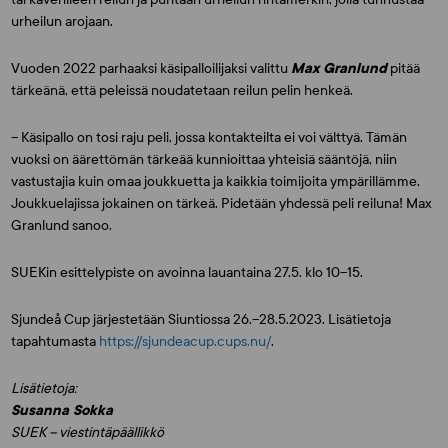
urheilun arojaan.
Vuoden 2022 parhaaksi käsipalloilijaksi valittu
Max Granlund
pitää
tärkeänä, että peleissä noudatetaan reilun pelin henkeä.
– Käsipallo on tosi raju peli, jossa kontakteilta ei voi välttyä. Tämän
vuoksi on äärettömän tärkeää kunnioittaa yhteisiä sääntöjä, niin
vastustajia kuin omaa joukkuetta ja kaikkia toimijoita ympärillämme.
Joukkuelajissa jokainen on tärkeä. Pidetään yhdessä peli reiluna! Max
Granlund sanoo.
SUEKin esittelypiste on avoinna lauantaina 27.5. klo 10–15.
Sjundeå Cup järjestetään Siuntiossa 26.–28.5.2023. Lisätietoja
tapahtumasta
https://sjundeacup.cups.nu/
.
Lisätietoja:
Susanna Sokka
SUEK – viestintäpäällikkö