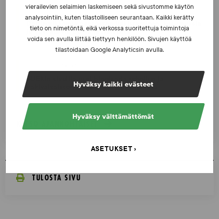
vierailevien selaimien laskemiseen sekä sivustomme käytön
UUTISET - 16.7.2026
analysointiin, kuten tilastolliseen seurantaan. Kaikki kerätty
Dopingrikkomuspäätösten julkistaminen: kysymyksiä
tieto on nimetöntä, eikä verkossa suoritettuja toimintoja
ja vastauksia EUT:n ratkaisusta
voida sen avulla liittää tiettyyn henkilöön. Sivujen käyttöä
tilastoidaan Google Analyticsin avulla.
UUTISET - 30.6.2026
SUEKin sivuilla uusi blogisarja urheilun ja
Hyväksy kaikki evästeet
väkivaltaisten alakulttuurien suhteesta
Hyväksy välttämättömät
KATSO AJANKOHTAISET
ASETUKSET
TULOSTA SIVU