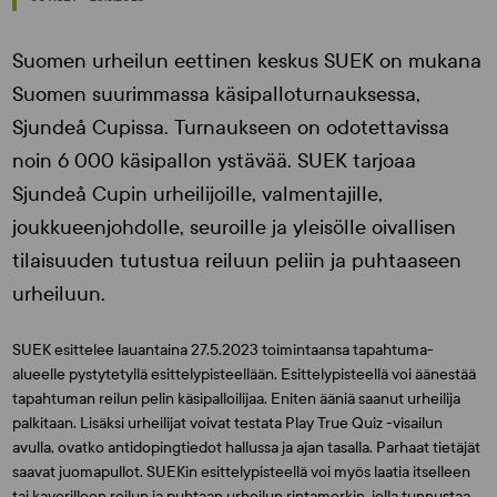
Suomen urheilun eettinen keskus SUEK on mukana
Suomen suurimmassa käsipalloturnauksessa,
Sjundeå Cupissa. Turnaukseen on odotettavissa
noin 6 000 käsipallon ystävää. SUEK tarjoaa
Sjundeå Cupin urheilijoille, valmentajille,
joukkueenjohdolle, seuroille ja yleisölle oivallisen
tilaisuuden tutustua reiluun peliin ja puhtaaseen
urheiluun.
SUEK esittelee lauantaina 27.5.2023 toimintaansa tapahtuma-
alueelle pystytetyllä esittelypisteellään. Esittelypisteellä voi äänestää
tapahtuman reilun pelin käsipalloilijaa. Eniten ääniä saanut urheilija
palkitaan. Lisäksi urheilijat voivat testata Play True Quiz -visailun
avulla, ovatko antidopingtiedot hallussa ja ajan tasalla. Parhaat tietäjät
saavat juomapullot. SUEKin esittelypisteellä voi myös laatia itselleen
tai kaverilleen reilun ja puhtaan urheilun rintamerkin, jolla tunnustaa