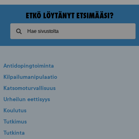
ETKÖ LÖYTÄNYT ETSIMÄÄSI?
Antidopingtoiminta
Kilpailumanipulaatio
Katsomoturvallisuus
Urheilun eettisyys
Koulutus
Tutkimus
Tutkinta