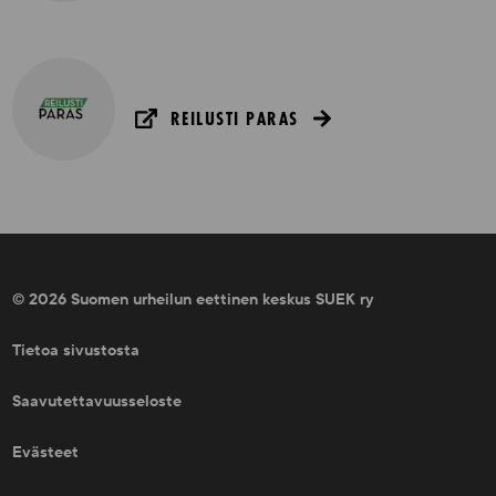
REILUSTI PARAS
© 2026 Suomen urheilun eettinen keskus SUEK ry
Tietoa sivustosta
Saavutettavuusseloste
Evästeet