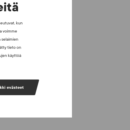
eitä
keutuvat, kun
lla voimme
n selaimien
tty tieto on
vujen käyttöä
kki evästeet