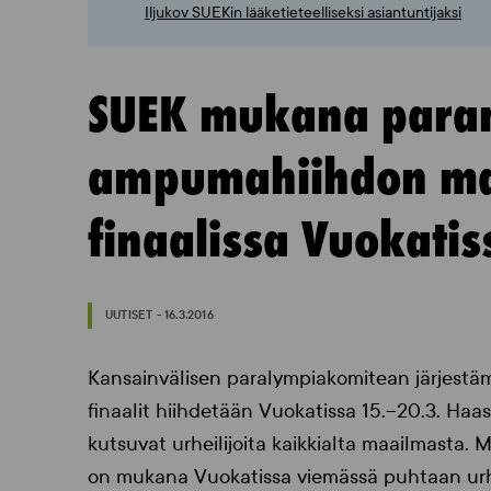
Iljukov SUEKin lääketieteelliseksi asiantuntijaksi
SUEK mukana param
ampumahiihdon ma
finaalissa Vuokatis
UUTISET - 16.3.2016
Kansainvälisen paralympiakomitean järjest
finaalit hiihdetään Vuokatissa 15.–20.3. Haast
kutsuvat urheilijoita kaikkialta maailmasta
on mukana Vuokatissa viemässä puhtaan urhe