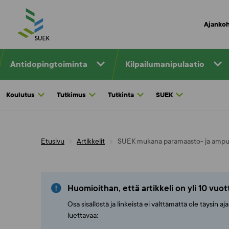
Skip
to
Ajankoh
content
Antidopingtoiminta
Kilpailumanipulaatio
Koulutus
Tutkimus
Tutkinta
SUEK
Etusivu
Artikkelit
SUEK mukana paramaasto- ja ampum
Huomioithan, että artikkeli on yli 10 vuo
Osa sisällöstä ja linkeistä ei välttämättä ole täysin 
luettavaa: