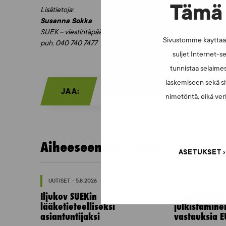
Tämä 
Lisätietoja:
Susanna Sokka
SUEK – viestintäpäällikkö
Sivustomme käyttää e
puh. 040 740 7477
suljet Internet-se
tunnistaa selaimes
laskemiseen sekä si
JAA:
nimetöntä, eikä verk
Aiheeseen liittyvää:
ASETUKSET
UUTISET - 5.8.2026
UUTISET - 16.7.2
Iljukov SUEKin
Dopingrikko
lääketieteelliseksi
julkistamine
asiantuntijaksi
vastauksia E