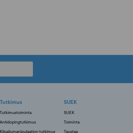
Tutkimus
SUEK
Tutkimustoiminta
SUEK
Antidopingtutkimus
Toiminta
Kilpailumanipulaation tutkimus
Taustaa