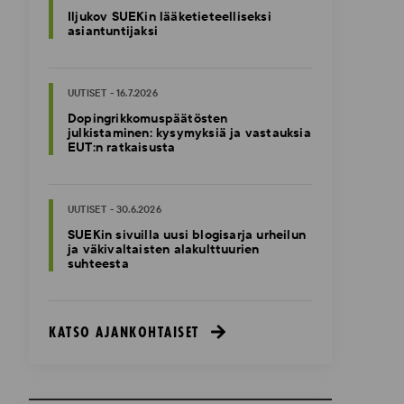
Iljukov SUEKin lääketieteelliseksi
asiantuntijaksi
UUTISET - 16.7.2026
Dopingrikkomuspäätösten
julkistaminen: kysymyksiä ja vastauksia
EUT:n ratkaisusta
UUTISET - 30.6.2026
SUEKin sivuilla uusi blogisarja urheilun
ja väkivaltaisten alakulttuurien
suhteesta
KATSO AJANKOHTAISET