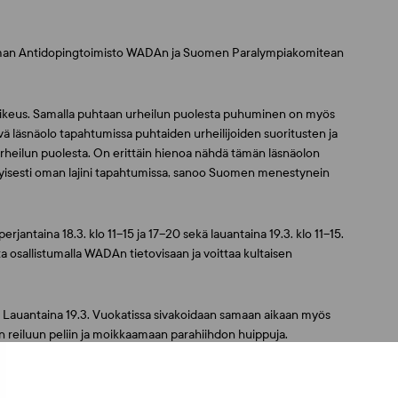
ilman Antidopingtoimisto WADAn ja Suomen Paralympiakomitean
 oikeus. Samalla puhtaan urheilun puolesta puhuminen on myös
ä läsnäolo tapahtumissa puhtaiden urheilijoiden suoritusten ja
heilun puolesta. On erittäin hienoa nähdä tämän läsnäolon
tyisesti oman lajini tapahtumissa, sanoo Suomen menestynein
rjantaina 18.3. klo 11–15 ja 17–20 sekä lauantaina 19.3. klo 11–15.
sta osallistumalla WADAn tietovisaan ja voittaa kultaisen
. Lauantaina 19.3. Vuokatissa sivakoidaan samaan aikaan myös
n reiluun peliin ja moikkaamaan parahiihdon huippuja.