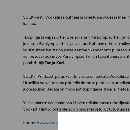
SUEK viestii Vuokatissa puhtaasta urheilussa yhdessä Maa
kanssa.
-Dopingista vapaa urheilu on jokaisen Paralympiaurheilijan
jokaisen Paralympiaurheilijan vastuu. Puhtaan urheilun näkyv
koulutuksen kautta on paras eettinen kannanotto puhtaan ur
voimistuva rooli myös Paralympiaurheilun tapahtumissa, eri
parahiihtäjä
Tanja Kari.
SUEKin Puhtaasti paras -esittelypiste on paikalla Vuokatissa pe
Urheilijat voivat testata pisteellä tietonsa puhtaasta urheilu
juomapullon. Jaossa on myös antidopingaineistoja ja -tietoa.
Yleisö pääsee äänestämään kisojen reiluimmasta urheilijasta
Vuokatti Hiihto, jonka yleisö on myös tervetullut tutustumaa
Internet:
www.vuokattievents.fi/IPC