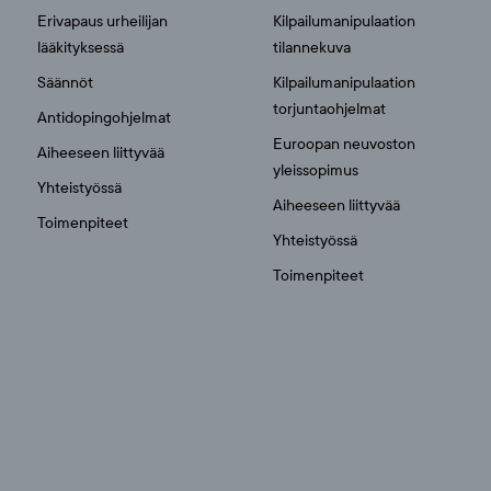
Erivapaus urheilijan
Kilpailumanipulaation
lääkityksessä
tilannekuva
Säännöt
Kilpailumanipulaation
torjuntaohjelmat
Antidopingohjelmat
Euroopan neuvoston
Aiheeseen liittyvää
yleissopimus
Yhteistyössä
Aiheeseen liittyvää
Toimenpiteet
Yhteistyössä
Toimenpiteet