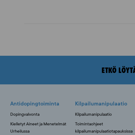
ETKÖ LÖYT
Antidopingtoiminta
Kilpailumanipulaatio
Dopingvalvonta
Kilpailumanipulaatio
Kielletyt Aineet ja Menetelmät
Toimintaohjeet
Urheilussa
kilpailumanipulaatiotapauksissa