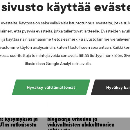
sivusto käyttää eväst
västeitä. Käytössä on sekä väliaikaisia istuntotunnus-evästeitä, jotka sul
laimen, että pysyviä evästeitä, jotka tallentuvat laitteelle. Evästeiden avu
i ja käyttää näin saamaamme tietoa esimerkiksi sivustollamme vierailevie
vustomme käytön analysointiin, kuten tilastolliseen seurantaan. Kaikki kerä
ossa suoritettuja toimintoja voida sen avulla liittää tiettyyn henkilöön. Si
tilastoidaan Google Analyticsin avulla.
Hyväksy välttämättömät
Hyväksy kai
026
UUTISET - 30.6.2026
muspäätösten
SUEKin sivuilla uusi
n: kysymyksiä ja
blogisarja urheilun ja
UT:n ratkaisusta
väkivaltaisten alakulttuurien