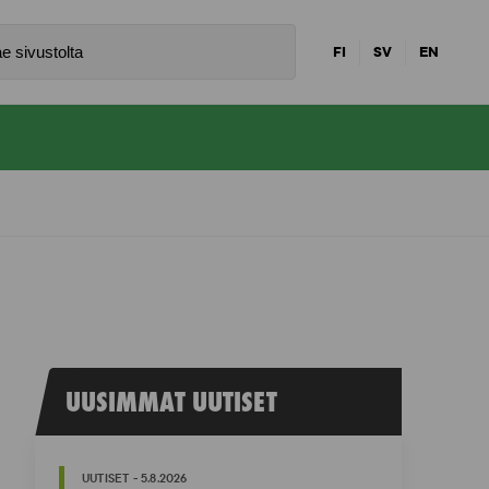
FI
SV
EN
UUSIMMAT UUTISET
UUTISET - 5.8.2026