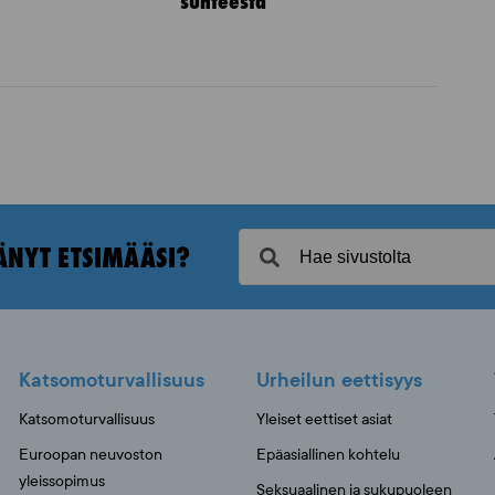
suhteesta
ÄNYT ETSIMÄÄSI?
Katsomoturvallisuus
Urheilun eettisyys
Katsomoturvallisuus
Yleiset eettiset asiat
Euroopan neuvoston
Epäasiallinen kohtelu
yleissopimus
Seksuaalinen ja sukupuoleen