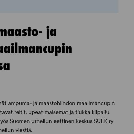
aasto- ja
ailmancupin
sa
ämät ampuma- ja maastohiihdon maailmancupin
avat reitit, upeat maisemat ja tiukka kilpailu
. Myös Suomen urheilun eettinen keskus SUEK ry
ilun viestiä.