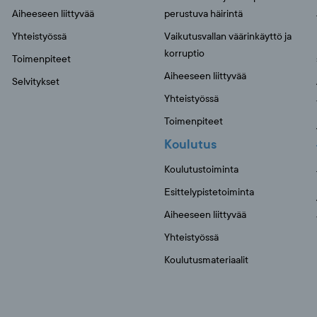
Aiheeseen liittyvää
perustuva häirintä
Yhteistyössä
Vaikutusvallan väärinkäyttö ja
korruptio
Toimenpiteet
Aiheeseen liittyvää
Selvitykset
Yhteistyössä
Toimenpiteet
Koulutus
Koulutustoiminta
Esittelypistetoiminta
Aiheeseen liittyvää
Yhteistyössä
Koulutusmateriaalit