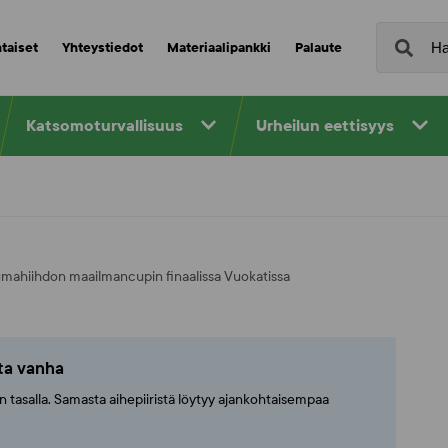
taiset
Yhteystiedot
Materiaalipankki
Palaute
Katsomoturvallisuus
Urheilun eettisyys
ahiihdon maailmancupin finaalissa Vuokatissa
tta vanha
ajan tasalla. Samasta aihepiiristä löytyy ajankohtaisempaa