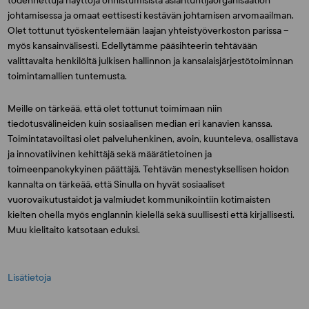
todennettuja näyttöjä onnistumisista asiantuntijaorganisaation
johtamisessa ja omaat eettisesti kestävän johtamisen arvomaailman.
Olet tottunut työskentelemään laajan yhteistyöverkoston parissa –
myös kansainvälisesti. Edellytämme pääsihteerin tehtävään
valittavalta henkilöltä julkisen hallinnon ja kansalaisjärjestötoiminnan
toimintamallien tuntemusta.
Meille on tärkeää, että olet tottunut toimimaan niin
tiedotusvälineiden kuin sosiaalisen median eri kanavien kanssa.
Toimintatavoiltasi olet palveluhenkinen, avoin, kuunteleva, osallistava
ja innovatiivinen kehittäjä sekä määrätietoinen ja
toimeenpanokykyinen päättäjä. Tehtävän menestyksellisen hoidon
kannalta on tärkeää, että Sinulla on hyvät sosiaaliset
vuorovaikutustaidot ja valmiudet kommunikointiin kotimaisten
kielten ohella myös englannin kielellä sekä suullisesti että kirjallisesti.
Muu kielitaito katsotaan eduksi.
Lisätietoja