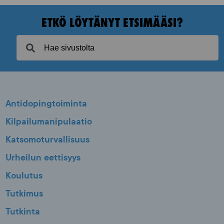
ETKÖ LÖYTÄNYT ETSIMÄÄSI?
Antidopingtoiminta
Kilpailumanipulaatio
Katsomoturvallisuus
Urheilun eettisyys
Koulutus
Tutkimus
Tutkinta