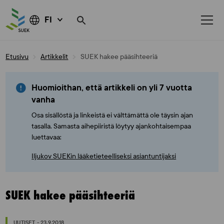
FI
Skip
Etusivu
Artikkelit
SUEK hakee pääsihteeriä
to
content
Huomioithan, että artikkeli on yli 7 vuotta
vanha
Osa sisällöstä ja linkeistä ei välttämättä ole täysin ajan
tasalla. Samasta aihepiiristä löytyy ajankohtaisempaa
luettavaa:
Iljukov SUEKin lääketieteelliseksi asiantuntijaksi
SUEK hakee pääsihteeriä
UUTISET - 23.9.2018