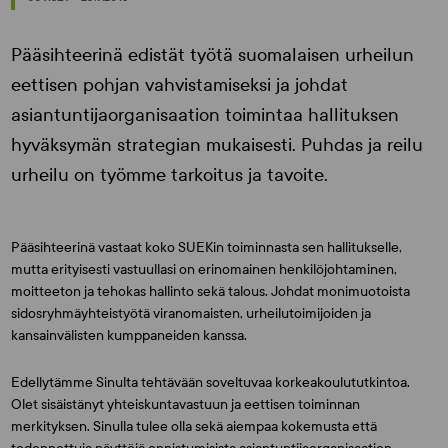
Pääsihteerinä edistät työtä suomalaisen urheilun
eettisen pohjan vahvistamiseksi ja johdat
asiantuntijaorganisaation toimintaa hallituksen
hyväksymän strategian mukaisesti. Puhdas ja reilu
urheilu on työmme tarkoitus ja tavoite.
Pääsihteerinä vastaat koko SUEKin toiminnasta sen hallitukselle,
mutta erityisesti vastuullasi on erinomainen henkilöjohtaminen,
moitteeton ja tehokas hallinto sekä talous. Johdat monimuotoista
sidosryhmäyhteistyötä viranomaisten, urheilutoimijoiden ja
kansainvälisten kumppaneiden kanssa.
Edellytämme Sinulta tehtävään soveltuvaa korkeakoulututkintoa.
Olet sisäistänyt yhteiskuntavastuun ja eettisen toiminnan
merkityksen. Sinulla tulee olla sekä aiempaa kokemusta että