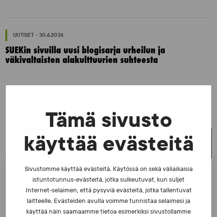
UUTISET - 30.6.2026
SUEKin sivuilla uusi blogisarja urheilun ja
väkivaltaisten alakulttuurien suhteesta
Tämä sivusto
käyttää evästeitä
UUSIMMAT UUTISET
Sivustomme käyttää evästeitä. Käytössä on sekä väliaikaisia
UUTISET - 5.8.2026
istuntotunnus-evästeitä, jotka sulkeutuvat, kun suljet
Iljukov SUEKin lääketieteelliseksi asiantuntijaksi
Internet-selaimen, että pysyviä evästeitä, jotka tallentuvat
laitteelle. Evästeiden avulla voimme tunnistaa selaimesi ja
käyttää näin saamaamme tietoa esimerkiksi sivustollamme