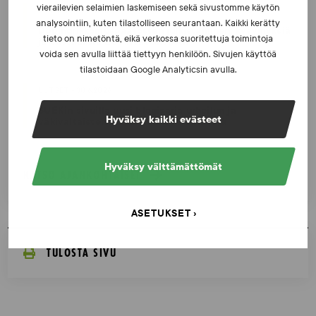
vierailevien selaimien laskemiseen sekä sivustomme käytön
UUTISET - 16.7.2026
analysointiin, kuten tilastolliseen seurantaan. Kaikki kerätty
Dopingrikkomuspäätösten julkistaminen: kysymyksiä
tieto on nimetöntä, eikä verkossa suoritettuja toimintoja
ja vastauksia EUT:n ratkaisusta
voida sen avulla liittää tiettyyn henkilöön. Sivujen käyttöä
tilastoidaan Google Analyticsin avulla.
UUTISET - 30.6.2026
SUEKin sivuilla uusi blogisarja urheilun ja
Hyväksy kaikki evästeet
väkivaltaisten alakulttuurien suhteesta
Hyväksy välttämättömät
KATSO AJANKOHTAISET
ASETUKSET
TULOSTA SIVU