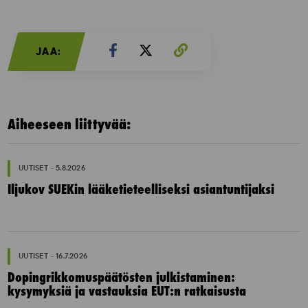
JAA:
Aiheeseen liittyvää:
UUTISET - 5.8.2026
Iljukov SUEKin lääketieteelliseksi asiantuntijaksi
UUTISET - 16.7.2026
Dopingrikkomuspäätösten julkistaminen:
kysymyksiä ja vastauksia EUT:n ratkaisusta