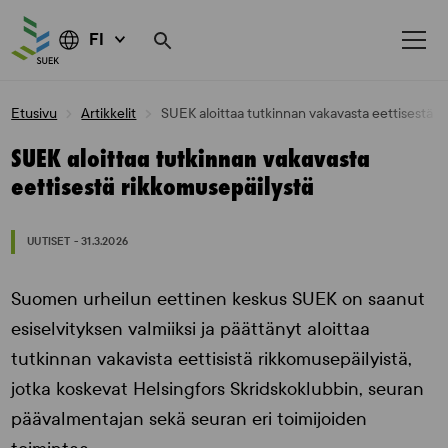
FI
Skip
Etusivu
Artikkelit
SUEK aloittaa tutkinnan vakavasta eettisestä r
to
content
SUEK aloittaa tutkinnan vakavasta
eettisestä rikkomusepäilystä
UUTISET - 31.3.2026
Suomen urheilun eettinen keskus SUEK on saanut
esiselvityksen valmiiksi ja päättänyt aloittaa
tutkinnan vakavista eettisistä rikkomusepäilyistä,
jotka koskevat Helsingfors Skridskoklubbin, seuran
päävalmentajan sekä seuran eri toimijoiden