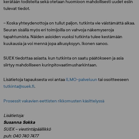
kerätään todisteita sekä otetaan huomioon mahdollisesti uudet esiin
tulevat tiedot.
– Koska yhteydenottoja on tullut paljon, tutkinta vie väistämättä aikaa.
Seuran sisällä myös eri toimijoilla on vahvoja näkemyseroja
tapahtumista. Näiden asioiden vuoksi tutkinta tulee kestämään
kuukausia ja voi mennä jopa alkusyksyyn, Ikonen sanoo.
SUEK tiedottaa asiasta, kun tutkinta on saatu päätökseen ja asia
siirtyy mahdolliseen kurinpitovaatimusharkintaan.
Lisätietoja tapauksesta voi antaa
ILMO-palveluun
tai osoitteeseen
tutkinta@suek.fi
.
Prosessit vakavien eettisten rikkomusten käsittelyssä
Lisätietoja:
Susanna Sokka
SUEK – viestintäpäällikkö
puh: 040 740 7477