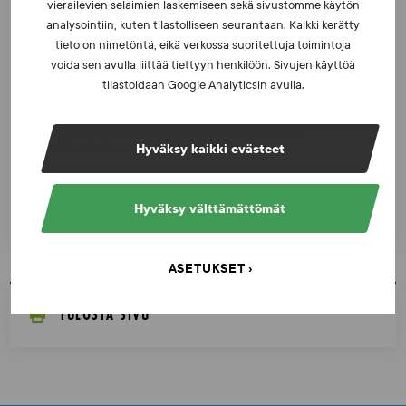
UUTISET - 16.7.2026
vierailevien selaimien laskemiseen sekä sivustomme käytön
analysointiin, kuten tilastolliseen seurantaan. Kaikki kerätty
Dopingrikkomuspäätösten julkistaminen: kysymyksiä
ja vastauksia EUT:n ratkaisusta
tieto on nimetöntä, eikä verkossa suoritettuja toimintoja
voida sen avulla liittää tiettyyn henkilöön. Sivujen käyttöä
tilastoidaan Google Analyticsin avulla.
UUTISET - 30.6.2026
SUEKin sivuilla uusi blogisarja urheilun ja
väkivaltaisten alakulttuurien suhteesta
Hyväksy kaikki evästeet
Hyväksy välttämättömät
KATSO AJANKOHTAISET
ASETUKSET
TULOSTA SIVU