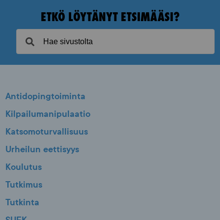
ETKÖ LÖYTÄNYT ETSIMÄÄSI?
Antidopingtoiminta
Kilpailumanipulaatio
Katsomoturvallisuus
Urheilun eettisyys
Koulutus
Tutkimus
Tutkinta