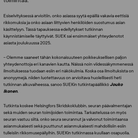
toimintaa.
Esiselvityksessä arvioitiin, onko asiassa syytä epäillä vakavia eettisiä
rikkomuksia ja onko asiaan liittyvien henkilöiden suostumus asian
käsittelyyn. Tässä tapauksessa edellytykset tutkinnan
käynnistämiselle täyttyivät. SUEK sai ensimmäiset yhteydenotot
asiasta joulukuussa 2025.
– Olemme saaneet tähän kokonaisuuteen poikkeuksellisen paljon
yhteydenottoja eri kanavien kautta. Näissä noin viidessäkymmenessä
ilmoituksessa tuodaan esiin eri näkökulmia. Koska osa ilmoituksista on
anonyymejä, niiden luotettavuus on arvioitava huolellisesti heti
tutkinnan alkuvaiheessa, sanoo SUEKin tutkintapäällikkö
Jouko
Ikonen
.
Tutkinta koskee Helsingfors Skridskoklubbin, seuran päävalmentajan
sekä muiden seuran toimijoiden toimintaa. Tarkastelussa on myös
seuran vastuu siitä, onko seura seurannut ja valvonut toimintaansa
asianmukaisesti sekä puuttunut asianmukaisesti mahdollisiin esiin
tulleisiin rikkomusepäilyihin. SUEKin tutkinnassa kuullaan osapuolia,