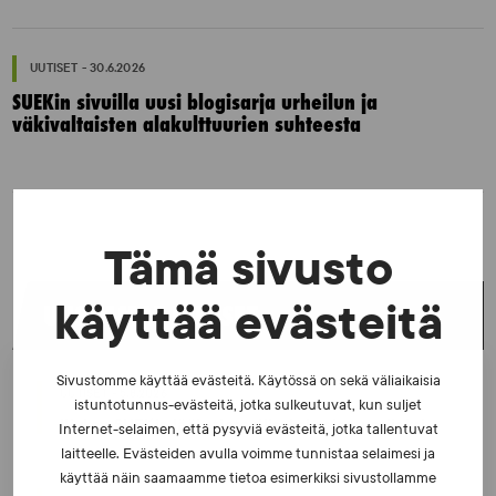
UUTISET - 30.6.2026
SUEKin sivuilla uusi blogisarja urheilun ja
väkivaltaisten alakulttuurien suhteesta
Tämä sivusto
käyttää evästeitä
UUSIMMAT UUTISET
Sivustomme käyttää evästeitä. Käytössä on sekä väliaikaisia
UUTISET - 5.8.2026
istuntotunnus-evästeitä, jotka sulkeutuvat, kun suljet
Iljukov SUEKin lääketieteelliseksi asiantuntijaksi
Internet-selaimen, että pysyviä evästeitä, jotka tallentuvat
laitteelle. Evästeiden avulla voimme tunnistaa selaimesi ja
käyttää näin saamaamme tietoa esimerkiksi sivustollamme