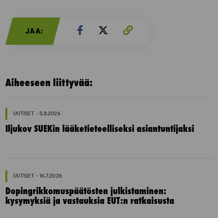
JAA:
Aiheeseen liittyvää:
UUTISET - 5.8.2026
Iljukov SUEKin lääketieteelliseksi asiantuntijaksi
UUTISET - 16.7.2026
Dopingrikkomuspäätösten julkistaminen:
kysymyksiä ja vastauksia EUT:n ratkaisusta