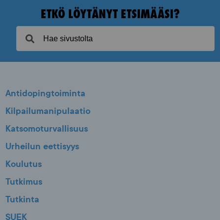
ETKÖ LÖYTÄNYT ETSIMÄÄSI?
Antidopingtoiminta
Kilpailumanipulaatio
Katsomoturvallisuus
Urheilun eettisyys
Koulutus
Tutkimus
Tutkinta
SUEK