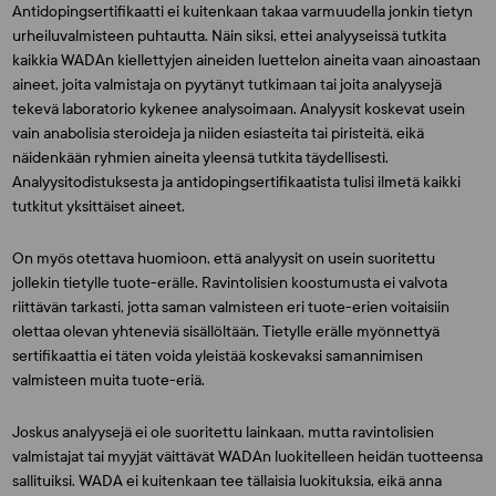
Antidopingsertifikaatti ei kuitenkaan takaa varmuudella jonkin tietyn
urheiluvalmisteen puhtautta. Näin siksi, ettei analyyseissä tutkita
kaikkia WADAn kiellettyjen aineiden luettelon aineita vaan ainoastaan
aineet, joita valmistaja on pyytänyt tutkimaan tai joita analyysejä
tekevä laboratorio kykenee analysoimaan. Analyysit koskevat usein
vain anabolisia steroideja ja niiden esiasteita tai piristeitä, eikä
näidenkään ryhmien aineita yleensä tutkita täydellisesti.
Analyysitodistuksesta ja antidopingsertifikaatista tulisi ilmetä kaikki
tutkitut yksittäiset aineet.
On myös otettava huomioon, että analyysit on usein suoritettu
jollekin tietylle tuote-erälle. Ravintolisien koostumusta ei valvota
riittävän tarkasti, jotta saman valmisteen eri tuote-erien voitaisiin
olettaa olevan yhteneviä sisällöltään. Tietylle erälle myönnettyä
sertifikaattia ei täten voida yleistää koskevaksi samannimisen
valmisteen muita tuote-eriä.
Joskus analyysejä ei ole suoritettu lainkaan, mutta ravintolisien
valmistajat tai myyjät väittävät WADAn luokitelleen heidän tuotteensa
sallituiksi. WADA ei kuitenkaan tee tällaisia luokituksia, eikä anna