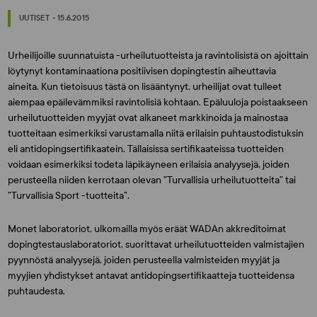
UUTISET - 15.6.2015
Urheilijoille suunnatuista -urheilutuotteista ja ravintolisistä on ajoittain
löytynyt kontaminaationa positiivisen dopingtestin aiheuttavia
aineita. Kun tietoisuus tästä on lisääntynyt, urheilijat ovat tulleet
aiempaa epäilevämmiksi ravintolisiä kohtaan. Epäluuloja poistaakseen
urheilutuotteiden myyjät ovat alkaneet markkinoida ja mainostaa
tuotteitaan esimerkiksi varustamalla niitä erilaisin puhtaustodistuksin
eli antidopingsertifikaatein. Tällaisissa sertifikaateissa tuotteiden
voidaan esimerkiksi todeta läpikäyneen erilaisia analyysejä, joiden
perusteella niiden kerrotaan olevan ”Turvallisia urheilutuotteita” tai
”Turvallisia Sport -tuotteita”.
Monet laboratoriot, ulkomailla myös eräät WADAn akkreditoimat
dopingtestauslaboratoriot, suorittavat urheilutuotteiden valmistajien
pyynnöstä analyysejä, joiden perusteella valmisteiden myyjät ja
myyjien yhdistykset antavat antidopingsertifikaatteja tuotteidensa
puhtaudesta.