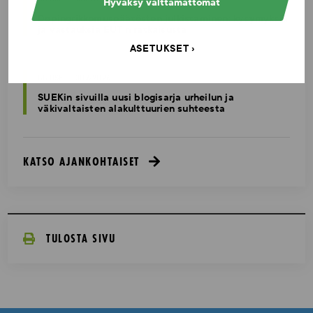
Hyväksy välttämättömät
Dopingrikkomuspäätösten julkistaminen: kysymyksiä
ja vastauksia EUT:n ratkaisusta
ASETUKSET
UUTISET - 30.6.2026
SUEKin sivuilla uusi blogisarja urheilun ja
väkivaltaisten alakulttuurien suhteesta
KATSO AJANKOHTAISET
TULOSTA SIVU