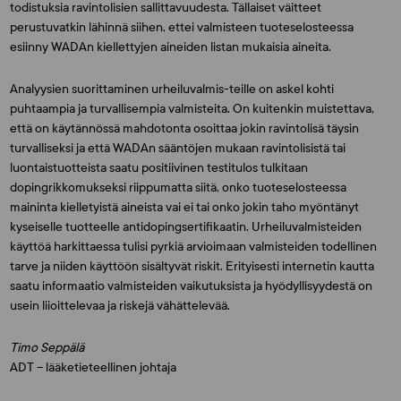
todistuksia ravintolisien sallittavuudesta. Tällaiset väitteet
perustuvatkin lähinnä siihen, ettei valmisteen tuoteselosteessa
esiinny WADAn kiellettyjen aineiden listan mukaisia aineita.
Analyysien suorittaminen urheiluvalmis-teille on askel kohti
puhtaampia ja turvallisempia valmisteita. On kuitenkin muistettava,
että on käytännössä mahdotonta osoittaa jokin ravintolisä täysin
turvalliseksi ja että WADAn sääntöjen mukaan ravintolisistä tai
luontaistuotteista saatu positiivinen testitulos tulkitaan
dopingrikkomukseksi riippumatta siitä, onko tuoteselosteessa
maininta kielletyistä aineista vai ei tai onko jokin taho myöntänyt
kyseiselle tuotteelle antidopingsertifikaatin. Urheiluvalmisteiden
käyttöä harkittaessa tulisi pyrkiä arvioimaan valmisteiden todellinen
tarve ja niiden käyttöön sisältyvät riskit. Erityisesti internetin kautta
saatu informaatio valmisteiden vaikutuksista ja hyödyllisyydestä on
usein liioittelevaa ja riskejä vähättelevää.
Timo Seppälä
ADT – lääketieteellinen johtaja