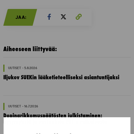
JAA:
Aiheeseen liittyvää:
UUTISET - 5.8.2026
Iljukov SUEKin lääketieteelliseksi asiantuntijaksi
UUTISET - 16.7.2026
Dopingrikkomuspäätösten julkistaminen:
kysymyksiä ja vastauksia EUT:n ratkaisusta