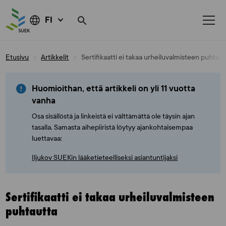
FI
Skip
Etusivu
Artikkelit
Sertifikaatti ei takaa urheiluvalmisteen puhtaut
to
content
Huomioithan, että artikkeli on yli 11 vuotta
vanha
Osa sisällöstä ja linkeistä ei välttämättä ole täysin ajan
tasalla. Samasta aihepiiristä löytyy ajankohtaisempaa
luettavaa:
Iljukov SUEKin lääketieteelliseksi asiantuntijaksi
Sertifikaatti ei takaa urheiluvalmisteen
puhtautta