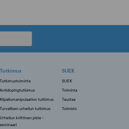
Tutkimus
SUEK
Tutkimustoiminta
SUEK
Antidopingtutkimus
Toiminta
Kilpailumanipulaation tutkimus
Taustaa
Turvallisen urheilun tutkimus
Toimisto
Urheilun kriittinen piste -
seminaari