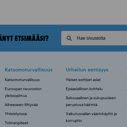
ÄNYT ETSIMÄÄSI?
Katsomoturvallisuus
Urheilun eettisyys
Katsomoturvallisuus
Yleiset eettiset asiat
Euroopan neuvoston
Epäasiallinen kohtelu
yleissopimus
Seksuaalinen ja sukupuoleen
Aiheeseen liittyvää
perustuva häirintä
Yhteistyössä
Vaikutusvallan väärinkäyttö ja
korruptio
Toimenpiteet