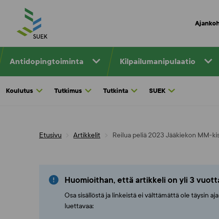
Skip
to
Ajankoh
content
Antidopingtoiminta
Kilpailumanipulaatio
Koulutus
Tutkimus
Tutkinta
SUEK
Etusivu
Artikkelit
Reilua peliä 2023 Jääkiekon MM-kis
Huomioithan, että artikkeli on yli 3 vuot
Osa sisällöstä ja linkeistä ei välttämättä ole täysin 
luettavaa: