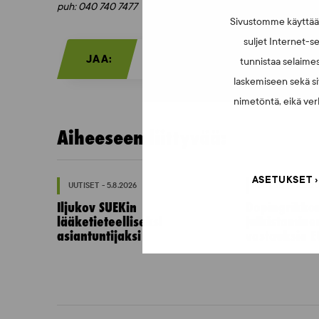
puh: 040 740 7477
Sivustomme käyttää e
suljet Internet-se
JAA:
tunnistaa selaimes
laskemiseen sekä si
nimetöntä, eikä verk
Aiheeseen liittyvää:
ASETUKSET
UUTISET - 5.8.2026
UUTISET - 16.7.2
Iljukov SUEKin
Dopingrikko
lääketieteelliseksi
julkistamine
asiantuntijaksi
vastauksia E