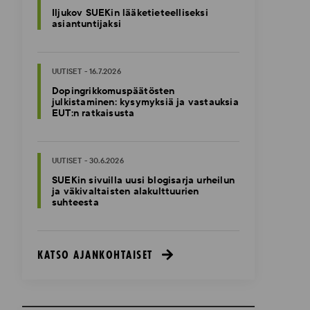
Iljukov SUEKin lääketieteelliseksi
asiantuntijaksi
UUTISET - 16.7.2026
Dopingrikkomuspäätösten
julkistaminen: kysymyksiä ja vastauksia
EUT:n ratkaisusta
UUTISET - 30.6.2026
SUEKin sivuilla uusi blogisarja urheilun
ja väkivaltaisten alakulttuurien
suhteesta
KATSO AJANKOHTAISET