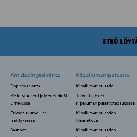
ETKÖ LÖYT
Antidopingtoiminta
Kilpailumanipulaatio
Dopingvalvonta
Kilpailumanipulaatio
Kielletyt Aineet ja Menetelmät
Toimintaohjeet
Urheilussa
kilpailumanipulaatiotapauksissa
Erivapaus urheilijan
Kilpailumanipulaation
lääkityksessä
tilannekuva
Säännöt
Kilpailumanipulaation