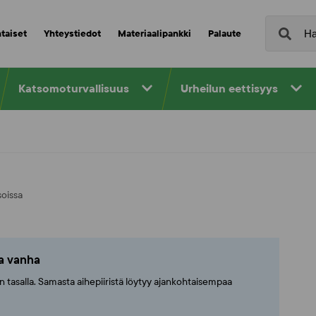
taiset
Yhteystiedot
Materiaalipankki
Palaute
Katsomoturvallisuus
Urheilun eettisyys
oissa
ta vanha
ajan tasalla. Samasta aihepiiristä löytyy ajankohtaisempaa