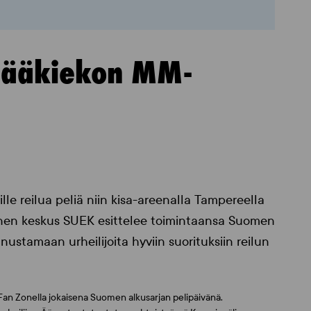
 Jääkiekon MM-
e reilua peliä niin kisa-areenalla Tampereella
inen keskus SUEK esittelee toimintaansa Suomen
nustamaan urheilijoita hyviin suorituksiin reilun
Fan Zonella jokaisena Suomen alkusarjan pelipäivänä.