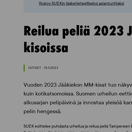
Iljukov SUEKin lääketieteelliseksi asiantuntijaksi
Reilua peliä 2023
kisoissa
UUTISET - 15.5.2023
Vuoden 2023 Jääkiekon MM-kisat tuo näkyvill
kuin kotikatsomoissa. Suomen urheilun eett
alkusarjan pelipäivinä ja innostaa yleisöä kan
pelin hengessä.
SUEK esittelee puhdasta urheilua ja reilua peliä Tampereen 