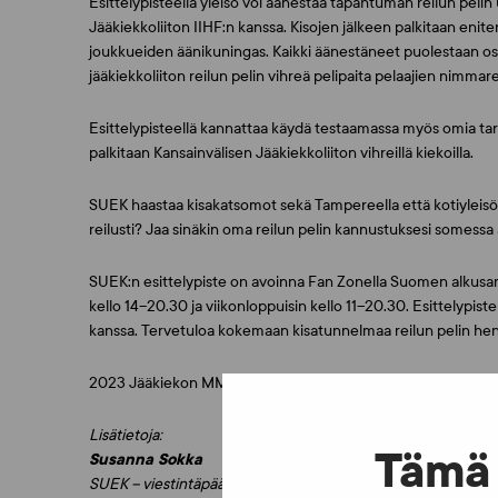
Esittelypisteellä yleisö voi äänestää tapahtuman reilun pelin
Jääkiekkoliiton IIHF:n kanssa. Kisojen jälkeen palkitaan enit
joukkueiden äänikuningas. Kaikki äänestäneet puolestaan osa
jääkiekkoliiton reilun pelin vihreä pelipaita pelaajien nimmarei
Esittelypisteellä kannattaa käydä testaamassa myös omia tark
palkitaan Kansainvälisen Jääkiekkoliiton vihreillä kiekoilla.
SUEK haastaa kisakatsomot sekä Tampereella että kotiyleisössä
reilusti? Jaa sinäkin oma reilun pelin kannustuksesi somessa
SUEK:n esittelypiste on avoinna Fan Zonella Suomen alkusarjan pel
kello 14–20.30 ja viikonloppuisin kello 11–20.30. Esittelypis
kanssa. Tervetuloa kokemaan kisatunnelmaa reilun pelin he
2023 Jääkiekon MM-kisat pelataan Suomessa Tampereella ja 
Lisätietoja:
Tämä 
Susanna Sokka
SUEK – viestintäpäällikkö