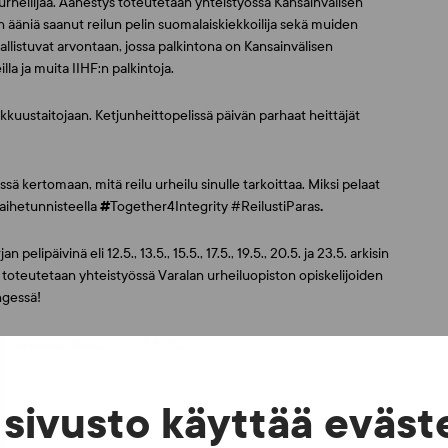
 urheilijaa. Äänestys toteutetaan yhteistyössä Kansainvälisen
en ääniä saanut reilun pelin suomalaiskiekkoilija sekä muiden
llistuvat arvontaan, jossa palkintona on Kansainvälisen
lla ja muita IIHF:n palkintoja.
kuustaitojaan. Ketjunheittopelissä päivän parhaat heittäjät
 kertomaan, mitä reilu urheilu sinulle tarkoittaa. Miksi pelaat
 aihetunnisteella
#
Together4Integrity #ReilustiParas
.
ipäivinä eli 12.5., 13.5., 15.5., 17.5., 19.5., 20.5. ja 23.5. arkisin
te toteutetaan yhteistyössä Varalan urheiluopiston opiskelijoiden
ngessä!
Latviassa Riiassa 12.–28.5.2023.
sivusto käyttää eväst