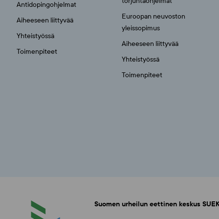
torjuntaohjelmat
Antidopingohjelmat
Euroopan neuvoston
Aiheeseen liittyvää
yleissopimus
Yhteistyössä
Aiheeseen liittyvää
Toimenpiteet
Yhteistyössä
Toimenpiteet
Suomen urheilun eettinen keskus SUEK