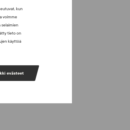
keutuvat, kun
lla voimme
n selaimien
tty tieto on
vujen käyttöä
kki evästeet