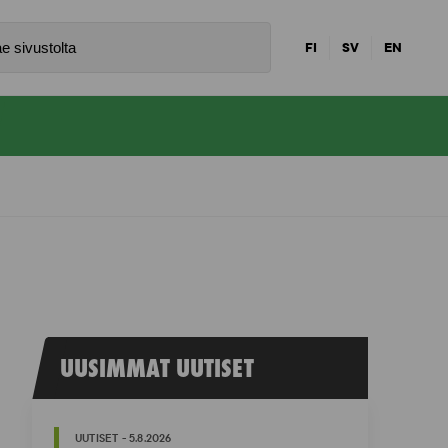
FI
SV
EN
UUSIMMAT UUTISET
UUTISET - 5.8.2026