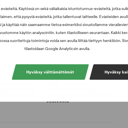
västeitä. Käytössä on sekä väliaikaisia istuntotunnus-evästeitä, jotka sul
laimen, että pysyviä evästeitä, jotka tallentuvat laitteelle. Evästeiden avu
i ja käyttää näin saamaamme tietoa esimerkiksi sivustollamme vierailevie
vustomme käytön analysointiin, kuten tilastolliseen seurantaan. Kaikki kerä
ossa suoritettuja toimintoja voida sen avulla liittää tiettyyn henkilöön. Si
tilastoidaan Google Analyticsin avulla.
Hyväksy välttämättömät
Hyväksy kai
026
UUTISET - 30.6.2026
muspäätösten
SUEKin sivuilla uusi
n: kysymyksiä ja
blogisarja urheilun ja
UT:n ratkaisusta
väkivaltaisten alakulttuurien
suhteesta