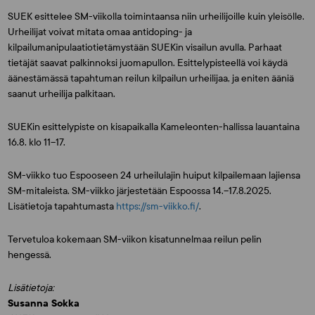
SUEK esittelee SM-viikolla toimintaansa niin urheilijoille kuin yleisölle.
Urheilijat voivat mitata omaa antidoping- ja
kilpailumanipulaatiotietämystään SUEKin visailun avulla. Parhaat
tietäjät saavat palkinnoksi juomapullon. Esittelypisteellä voi käydä
äänestämässä tapahtuman reilun kilpailun urheilijaa, ja eniten ääniä
saanut urheilija palkitaan.
SUEKin esittelypiste on kisapaikalla Kameleonten-hallissa lauantaina
16.8. klo 11–17.
SM-viikko tuo Espooseen 24 urheilulajin huiput kilpailemaan lajiensa
SM-mitaleista. SM-viikko järjestetään Espoossa 14.–17.8.2025.
Lisätietoja tapahtumasta
https://sm-viikko.fi/
.
Tervetuloa kokemaan SM-viikon kisatunnelmaa reilun pelin
hengessä.
Lisätietoja:
Susanna Sokka