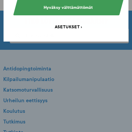
Hyväksy välttämättömät
ETKÖ LÖYTÄNYT ETSIMÄÄSI?
ASETUKSET
Antidopingtoiminta
Kilpailumanipulaatio
Katsomoturvallisuus
Urheilun eettisyys
Koulutus
Tutkimus