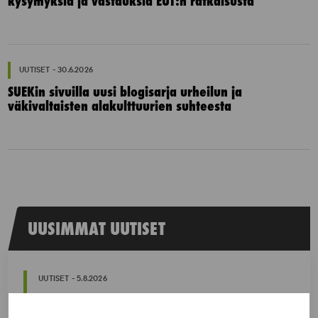
kysymyksiä ja vastauksia EUT:n ratkaisusta
UUTISET - 30.6.2026
SUEKin sivuilla uusi blogisarja urheilun ja
väkivaltaisten alakulttuurien suhteesta
UUSIMMAT UUTISET
UUTISET - 5.8.2026
Iljukov SUEKin lääketieteelliseksi asiantuntijaksi