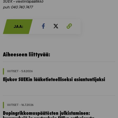
SUEK – viestintäpäällikkö
puh: 040 740 7477
JAA:
Aiheeseen liittyvää:
UUTISET - 5.8.2026
Iljukov SUEKin lääketieteelliseksi asiantuntijaksi
UUTISET - 16.7.2026
Dopingrikkomuspäätösten julkistaminen: