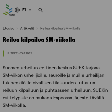
FI
Skip
Etusivu
Artikkelit
Reilua kilpailua SM-viikolla
to
content
Reilua kilpailua SM-viikolla
UUTISET - 15.8.2025
Suomen urheilun eettinen keskus SUEK tarjoaa
SM-viikon urheilijoille, seuroille ja muille urheilijan
tukihenkilöille oivallisen tilaisuuden tutustua
reiluun kilpailuun ja puhtaaseen urheiluun. SUEKin
esittelypiste on mukana Espoossa järjestettävällä
SM-viikolla.