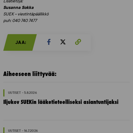
Lisätietoja:
Susanna Sokka
SUEK – viestintäpäällikkö
puh: 040 740 7477
JAA:
Aiheeseen liittyvää:
UUTISET - 5.8.2026
Iljukov SUEKin lääketieteelliseksi asiantuntijaksi
UUTISET - 16.7.2026