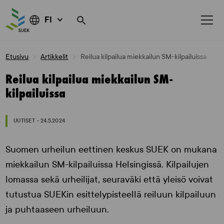
FI
Skip
Etusivu
Artikkelit
Reilua kilpailua miekkailun SM-kilpailuissa
to
content
Reilua kilpailua miekkailun SM-
kilpailuissa
UUTISET - 24.5.2024
Suomen urheilun eettinen keskus SUEK on mukana
miekkailun SM-kilpailuissa Helsingissä. Kilpailujen
lomassa sekä urheilijat, seuraväki että yleisö voivat
tutustua SUEKin esittelypisteellä reiluun kilpailuun
ja puhtaaseen urheiluun.