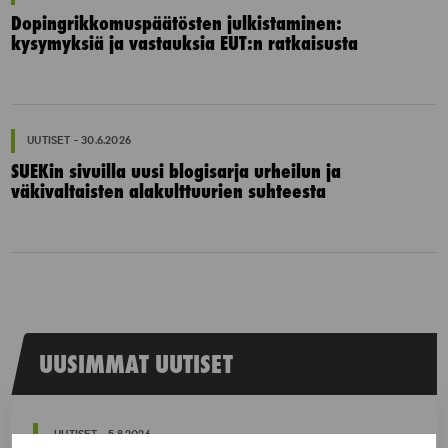
Dopingrikkomuspäätösten julkistaminen:
kysymyksiä ja vastauksia EUT:n ratkaisusta
UUTISET - 30.6.2026
SUEKin sivuilla uusi blogisarja urheilun ja
väkivaltaisten alakulttuurien suhteesta
UUSIMMAT UUTISET
UUTISET - 5.8.2026