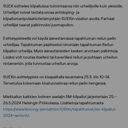
SUEK esittelee kilpailuissa toimintaansa niin urheilijoille kuin yleisölle.
Urheilijat voivat testata omaa antidoping- ja
kilpailumanipulaatiotietämystään SUEKin visailun avulla. Parhaat
urheilijat saavat palkinnoksi juomapullon.
Esittelypisteellä voi käydä äänestämässä tapahtuman reilun pelin
urheilijaa. Tapahtuman päätteeksi nimetään tapahtuman Reilun
kilpailun urheilija. Myös äänestäneiden kesken arvotaan palkintoja.
Lisäksi voit noutaa itsellesi tai kaverillesi reilun ja puhtaan urheilun
rintamerkin, jolla tunnustaa urheilun arvoja.
SUEKin esittelypiste on kisapaikalla lauantaina 25.5. klo 10–14.
Tervetuloa kokemaan kisatunnelmaa reilun pelin hengessä.
Miekkailun kaikkien kolmen aselajin SM-kilpailut järjestetään 25.–
26.5.2024 Helsingin Pirkkolassa. Lisätietoja tapahtumasta
https://www.fencing-pentathlon.fi/liitto/tapahtumat/sm-kilpailut-
2024-seniorit/
.