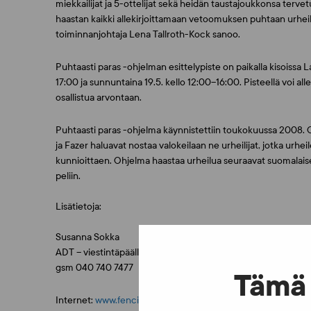
miekkailijat ja 5-ottelijat sekä heidän taustajoukkonsa tervet
haastan kaikki allekirjoittamaan vetoomuksen puhtaan urheil
toiminnanjohtaja Lena Tallroth-Kock sanoo.
Puhtaasti paras -ohjelman esittelypiste on paikalla kisoissa L
17:00 ja sunnuntaina 19.5. kello 12:00–16:00. Pisteellä voi a
osallistua arvontaan.
Puhtaasti paras -ohjelma käynnistettiin toukokuussa 2008. Ohj
ja Fazer haluavat nostaa valokeilaan ne urheilijat, jotka urhei
kunnioittaen. Ohjelma haastaa urheilua seuraavat suomalaiset, 
peliin.
Lisätietoja:
Susanna Sokka
ADT – viestintäpäällikkö
gsm 040 740 7477
Tämä 
Internet:
www.fencing.fi