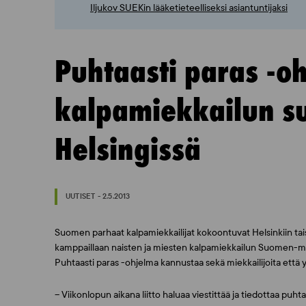
Iljukov SUEKin lääketieteelliseksi asiantuntijaksi
Puhtaasti paras -
kalpamiekkailun s
Helsingissä
UUTISET - 2.5.2013
Suomen parhaat kalpamiekkailijat kokoontuvat Helsinkiin ta
kamppaillaan naisten ja miesten kalpamiekkailun Suomen-mes
Puhtaasti paras -ohjelma kannustaa sekä miekkailijoita että yle
– Viikonlopun aikana liitto haluaa viestittää ja tiedottaa puh