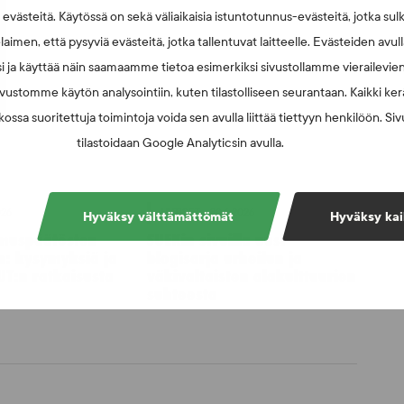
västeitä. Käytössä on sekä väliaikaisia istuntotunnus-evästeitä, jotka sul
laimen, että pysyviä evästeitä, jotka tallentuvat laitteelle. Evästeiden avu
i ja käyttää näin saamaamme tietoa esimerkiksi sivustollamme vierailevie
vustomme käytön analysointiin, kuten tilastolliseen seurantaan. Kaikki kerä
ossa suoritettuja toimintoja voida sen avulla liittää tiettyyn henkilöön. Si
tilastoidaan Google Analyticsin avulla.
026
UUTISET - 30.6.2026
Hyväksy välttämättömät
Hyväksy kai
muspäätösten
SUEKin sivuilla uusi
n: kysymyksiä ja
blogisarja urheilun ja
UT:n ratkaisusta
väkivaltaisten alakulttuurien
suhteesta