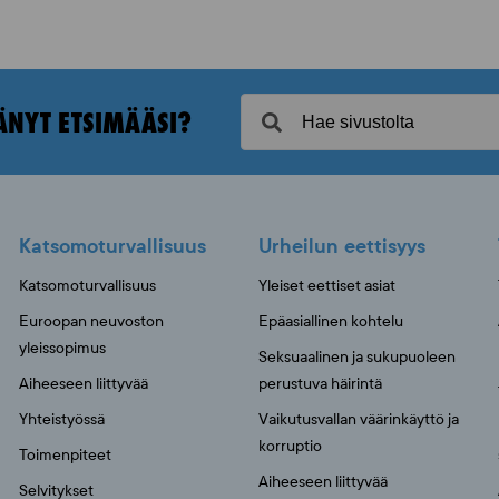
ÄNYT ETSIMÄÄSI?
Katsomoturvallisuus
Urheilun eettisyys
Katsomoturvallisuus
Yleiset eettiset asiat
Euroopan neuvoston
Epäasiallinen kohtelu
yleissopimus
Seksuaalinen ja sukupuoleen
Aiheeseen liittyvää
perustuva häirintä
Yhteistyössä
Vaikutusvallan väärinkäyttö ja
korruptio
Toimenpiteet
Aiheeseen liittyvää
Selvitykset