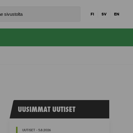
FI
SV
EN
UUSIMMAT UUTISET
UUTISET - 5.8.2026