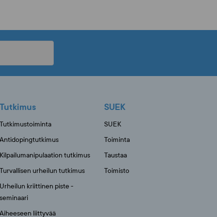
Tutkimus
SUEK
Tutkimustoiminta
SUEK
Antidopingtutkimus
Toiminta
Kilpailumanipulaation tutkimus
Taustaa
Turvallisen urheilun tutkimus
Toimisto
Urheilun kriittinen piste -
seminaari
Aiheeseen liittyvää