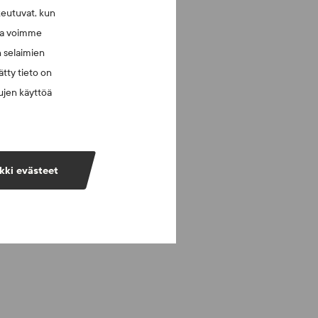
keutuvat, kun
lla voimme
n selaimien
tty tieto on
vujen käyttöä
kki evästeet