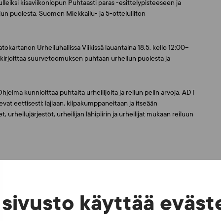
ulleiksi kisaviikonlopun Puhtaasti paras -esittelypisteeseen ja
un puolesta, Suomen Miekkailu- ja 5-otteluliiton
atokartanon Urheiluhallissa Viikissä lauantaina 18.5. kello 12:00–
llekirjoittaa suurvetoomuksen puhtaan urheilun puolesta ja
elma kunnioittaa puhtaita urheilijoita ja reilun pelin arvoja. ADT
levat eettisesti: lajiaan, kilpakumppaneitaan ja itseään
urheilujärjestöt, urheilijan lähipiirin ja urheilijat mukaan reiluun
sivusto käyttää eväst