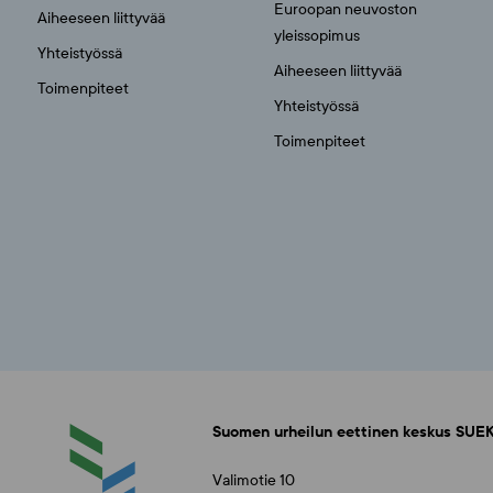
Euroopan neuvoston
Aiheeseen liittyvää
yleissopimus
Yhteistyössä
Aiheeseen liittyvää
Toimenpiteet
Yhteistyössä
Toimenpiteet
Suomen urheilun eettinen keskus SUEK
Valimotie 10