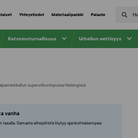
taiset
Yhteystiedot
Materiaalipankki
Palaute
Katsomoturvallisuus
Urheilun eettisyys
lpamiekkailun superviikonlopussa Helsingissä
tta vanha
ajan tasalla. Samasta aihepiiristä löytyy ajankohtaisempaa