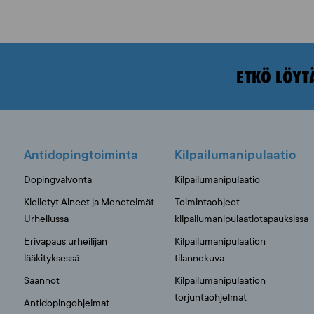
ETKÖ LÖYT
Antidopingtoiminta
Kilpailumanipulaatio
Dopingvalvonta
Kilpailumanipulaatio
Kielletyt Aineet ja Menetelmät
Toimintaohjeet
Urheilussa
kilpailumanipulaatiotapauksissa
Erivapaus urheilijan
Kilpailumanipulaation
lääkityksessä
tilannekuva
Säännöt
Kilpailumanipulaation
torjuntaohjelmat
Antidopingohjelmat