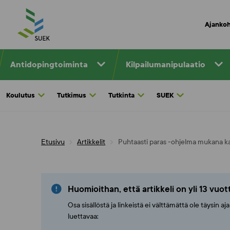
Skip
to
Ajankoh
content
Antidopingtoiminta
Kilpailumanipulaatio
Koulutus
Tutkimus
Tutkinta
SUEK
Etusivu
Artikkelit
Puhtaasti paras -ohjelma mukana ka
Huomioithan, että artikkeli on yli 13 vuo
Osa sisällöstä ja linkeistä ei välttämättä ole täysin 
luettavaa: