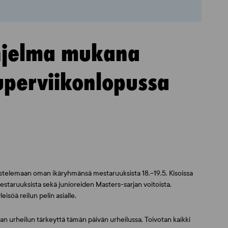
ohjelma mukana
uperviikonlopussa
istelemaan oman ikäryhmänsä mestaruuksista 18.–19.5. Kisoissa
taruuksista sekä junioreiden Masters-sarjan voitoista.
isöä reilun pelin asialle.
taan urheilun tärkeyttä tämän päivän urheilussa. Toivotan kaikki