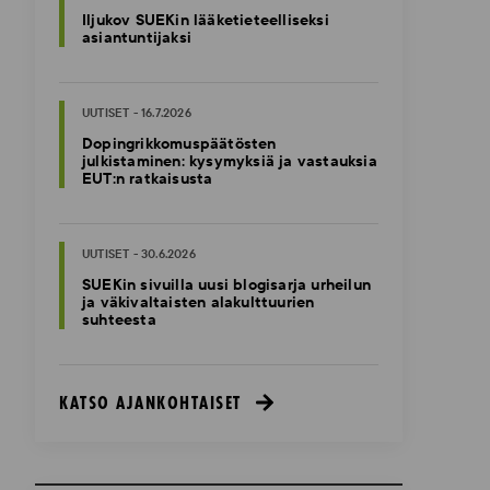
Iljukov SUEKin lääketieteelliseksi
asiantuntijaksi
UUTISET - 16.7.2026
Dopingrikkomuspäätösten
julkistaminen: kysymyksiä ja vastauksia
EUT:n ratkaisusta
UUTISET - 30.6.2026
SUEKin sivuilla uusi blogisarja urheilun
ja väkivaltaisten alakulttuurien
suhteesta
KATSO AJANKOHTAISET