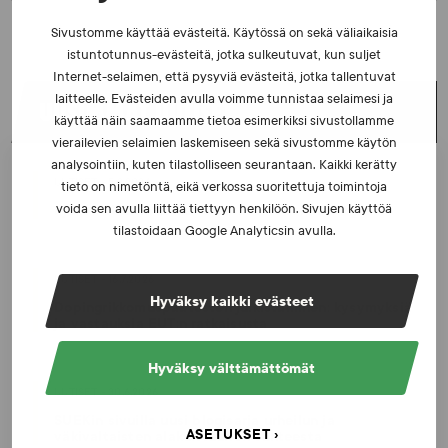
Sivustomme käyttää evästeitä. Käytössä on sekä väliaikaisia
istuntotunnus-evästeitä, jotka sulkeutuvat, kun suljet
Internet-selaimen, että pysyviä evästeitä, jotka tallentuvat
laitteelle. Evästeiden avulla voimme tunnistaa selaimesi ja
UUSIMMAT UUTISET
käyttää näin saamaamme tietoa esimerkiksi sivustollamme
vierailevien selaimien laskemiseen sekä sivustomme käytön
analysointiin, kuten tilastolliseen seurantaan. Kaikki kerätty
UUTISET - 5.8.2026
tieto on nimetöntä, eikä verkossa suoritettuja toimintoja
Iljukov SUEKin lääketieteelliseksi asiantuntijaksi
voida sen avulla liittää tiettyyn henkilöön. Sivujen käyttöä
tilastoidaan Google Analyticsin avulla.
UUTISET - 16.7.2026
Hyväksy kaikki evästeet
Dopingrikkomuspäätösten julkistaminen: kysymyksiä
ja vastauksia EUT:n ratkaisusta
Hyväksy välttämättömät
UUTISET - 30.6.2026
SUEKin sivuilla uusi blogisarja urheilun ja
ASETUKSET
väkivaltaisten alakulttuurien suhteesta