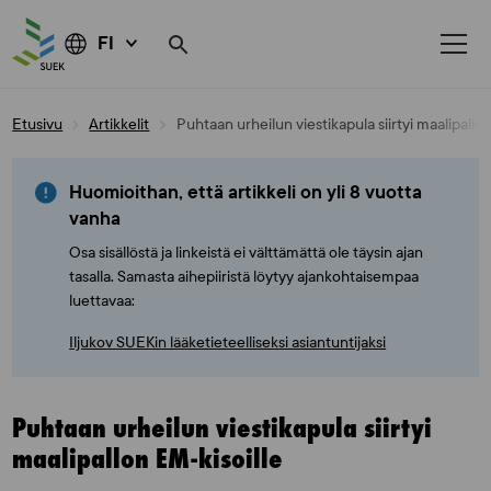
FI
Skip
Etusivu
Artikkelit
Puhtaan urheilun viestikapula siirtyi maalipallo
to
content
Huomioithan, että artikkeli on yli 8 vuotta
vanha
Osa sisällöstä ja linkeistä ei välttämättä ole täysin ajan
tasalla. Samasta aihepiiristä löytyy ajankohtaisempaa
luettavaa:
Iljukov SUEKin lääketieteelliseksi asiantuntijaksi
Puhtaan urheilun viestikapula siirtyi
maalipallon EM-kisoille