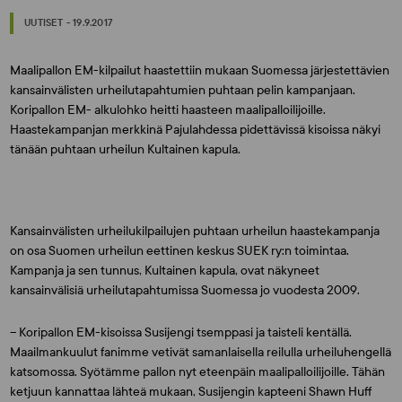
UUTISET - 19.9.2017
Maalipallon EM-kilpailut haastettiin mukaan Suomessa järjestettävien
kansainvälisten urheilutapahtumien puhtaan pelin kampanjaan.
Koripallon EM- alkulohko heitti haasteen maalipalloilijoille.
Haastekampanjan merkkinä Pajulahdessa pidettävissä kisoissa näkyi
tänään puhtaan urheilun Kultainen kapula.
Kansainvälisten urheilukilpailujen puhtaan urheilun haastekampanja
on osa Suomen urheilun eettinen keskus SUEK ry:n toimintaa.
Kampanja ja sen tunnus, Kultainen kapula, ovat näkyneet
kansainvälisiä urheilutapahtumissa Suomessa jo vuodesta 2009.
– Koripallon EM-kisoissa Susijengi tsemppasi ja taisteli kentällä.
Maailmankuulut fanimme vetivät samanlaisella reilulla urheiluhengellä
katsomossa. Syötämme pallon nyt eteenpäin maalipalloilijoille. Tähän
ketjuun kannattaa lähteä mukaan, Susijengin kapteeni Shawn Huff