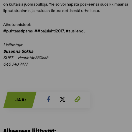
on kultaisia juomapulloja. Yleisö voi napata poskeensa suosikkimaansa
lipputatuoinnin ja mukaan tietoa eettisestä urheilusta.
Aihetunnisteet:
#puhtaastiparas, ##pajulahti2017, #susijengi,
Lisätietoja:
Susanna Sokka
SUEK – viestintäpäällikkö
040 740 7477
JAA:
Aiheeseen liittyvää: