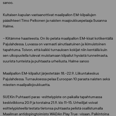
sanoo.
Kultaisen kapulan vastaanottivat maalipallon EM-kilpailujen
pääsihteeri
Timo Pelkonen
ja naisten maajoukkuepelaaja
Susanna
Halme
.
– Kiitämme haasteesta. On ilo pelata maalipallon EM-kisat kotikentällä
Pajulahdessa. Luvassa on varmasti ainutlaatuinen ja ikimuistoinen
tapahtuma. Toivon, että kaikki turnauksen kokijat niin kentällä kuin
sen ulkopuolella tulevat muistamaan kilpailut hyvästä tunnelmasta,
suurista tunteista ja puhtaasta urheilusta, Halme sanoo
Maalipallon EM-kilpailut järjestetään 18.–22.9. Liikuntakeskus
Pajulahdessa. Turnauksessa pelaa Euroopan 10 parasta naisten sekä
miesten maalipallojoukkuetta.
SUEKin Puhtaasti paras -esittelypiste on paikalla tapahtumassa
keskiviikkona 20.9 ja torstaina 21.9. klo 11–15. Urheilijat voivat
esittelypisteellä testata tietonsa puhtaasta pelistä osallistumalla
Maailman antidopingtoimisto WADAn Play True -visaan. Palkintoina