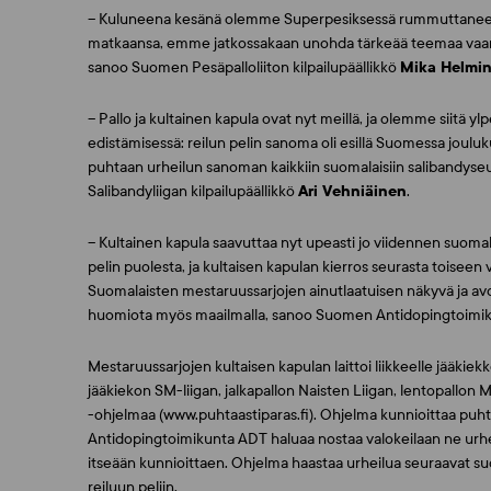
– Kuluneena kesänä olemme Superpesiksessä rummuttaneet re
matkaansa, emme jatkossakaan unohda tärkeää teemaa vaan se
sanoo Suomen Pesäpalloliiton kilpailupäällikkö
Mika Helmi
– Pallo ja kultainen kapula ovat nyt meillä, ja olemme siitä yl
edistämisessä: reilun pelin sanoma oli esillä Suomessa joul
puhtaan urheilun sanoman kaikkiin suomalaisiin salibandyseuroi
Salibandyliigan kilpailupäällikkö
Ari Vehniäinen
.
– Kultainen kapula saavuttaa nyt upeasti jo viidennen suoma
pelin puolesta, ja kultaisen kapulan kierros seurasta toiseen 
Suomalaisten mestaruussarjojen ainutlaatuisen näkyvä ja av
huomiota myös maailmalla, sanoo Suomen Antidopingtoimiku
Mestaruussarjojen kultaisen kapulan laittoi liikkeelle jääkie
jääkiekon SM-liigan, jalkapallon Naisten Liigan, lentopallon 
-ohjelmaa (www.puhtaastiparas.fi). Ohjelma kunnioittaa puhtai
Antidopingtoimikunta ADT haluaa nostaa valokeilaan ne urheili
itseään kunnioittaen. Ohjelma haastaa urheilua seuraavat suoma
reiluun peliin.