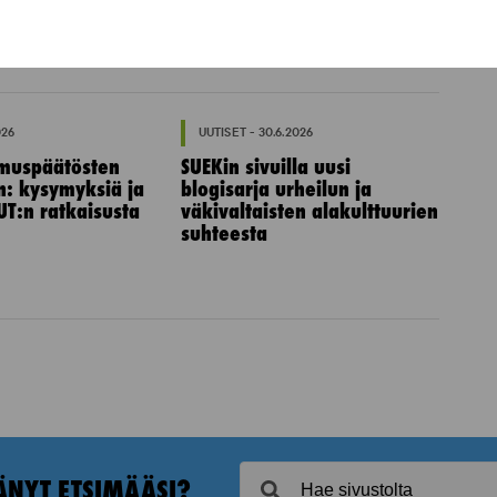
026
UUTISET - 30.6.2026
muspäätösten
SUEKin sivuilla uusi
n: kysymyksiä ja
blogisarja urheilun ja
UT:n ratkaisusta
väkivaltaisten alakulttuurien
suhteesta
ÄNYT ETSIMÄÄSI?