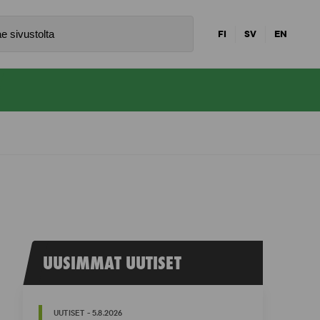
FI
SV
EN
UUSIMMAT UUTISET
UUTISET - 5.8.2026