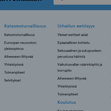
Katsomoturvallisuus
Urheilun eettisyys
Katsomoturvallisuus
Yleiset eettiset asiat
Euroopan neuvoston
Epäasiallinen kohtelu
yleissopimus
Seksuaalinen ja sukupuoleen
Aiheeseen liittyvää
perustuva häirintä
Yhteistyössä
Vaikutusvallan väärinkäyttö ja
korruptio
Toimenpiteet
Aiheeseen liittyvää
Selvitykset
Yhteistyössä
Toimenpiteet
Koulutus