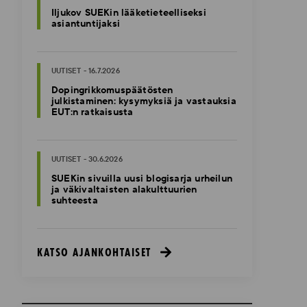
Iljukov SUEKin lääketieteelliseksi
asiantuntijaksi
UUTISET - 16.7.2026
Dopingrikkomuspäätösten
julkistaminen: kysymyksiä ja vastauksia
EUT:n ratkaisusta
UUTISET - 30.6.2026
SUEKin sivuilla uusi blogisarja urheilun
ja väkivaltaisten alakulttuurien
suhteesta
KATSO AJANKOHTAISET