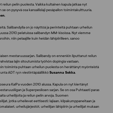
ilun pelin puolesta. Vaikka kultainen kapula jatkaa nyt
 on pysyvä osa kansallislaji pesäpallon toimintakulttuuria,
nen
.
peitä. Salibandylla on jo näyttöä ja perinteitä puhtaan urheilun
ukuussa 2010 pelatuissa salibandyn MM-kisoissa. Nyt viemme
hin, niin pelaajille kuin heidän lähipiirilleen, sanoo
laisen mestaruussarjan. Salibandy on ennenkin liputtanut reilun
vahvistaa lajin sitoutumista työhön dopingia vastaan.
oin toiminta puhtaan urheilun puolesta on herättänyt myönteistä
nta ADT ry:n viestintäpäällikkö
Susanna Sokka
.
kkoseura KalPa vuoden 2010 alussa. Kapula on nyt kiertänyt
Mestaruusliigan ja Superpesiksen sarjan. Se on osa Puhtaasti paras
ta urheilijoita ja reilun pelin arvoja. Suomen
jat, jotka urheilevat eettisesti: lajiaan, kilpakumppaneitaan ja
laiset, urheilujärjestöt, urheilijan lähipiirin ja urheilijat mukaan