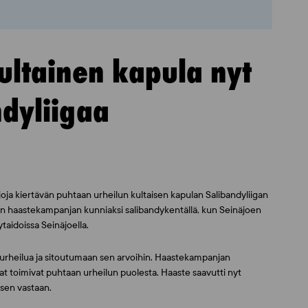
ultainen kapula nyt
dyliigaa
joja kiertävän puhtaan urheilun kultaisen kapulan Salibandyliigan
elin haastekampanjan kunniaksi salibandykentällä, kun Seinäjoen
ytaidoissa Seinäjoella.
urheilua ja sitoutumaan sen arvoihin. Haastekampanjan
at toimivat puhtaan urheilun puolesta. Haaste saavutti nyt
 sen vastaan.