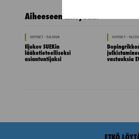
Aiheeseen liittyvää:
UUTISET - 5.8.2026
UUTISET - 16.7.2
Iljukov SUEKin
Dopingrikko
lääketieteelliseksi
julkistamine
asiantuntijaksi
vastauksia E
ETKÖ LÖYT