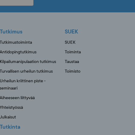
Tutkimus
SUEK
Tutkimustoiminta
SUEK
Antidopingtutkimus
Toiminta
Kilpailumanipulaation tutkimus
Taustaa
Turvallisen urheilun tutkimus
Toimisto
Urheilun kriittinen piste -
seminaari
Aiheeseen liittyvää
Yhteistyössä
Julkaisut
Tutkinta