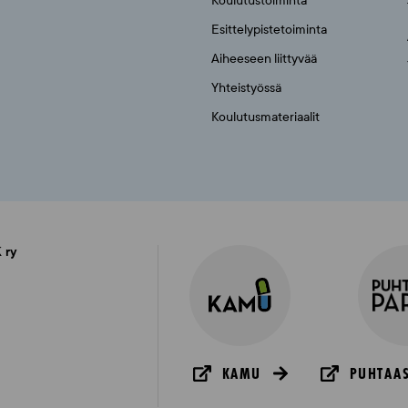
Koulutustoiminta
Esittelypistetoiminta
Aiheeseen liittyvää
Yhteistyössä
Koulutusmateriaalit
 ry
KAMU
PUHTAAS