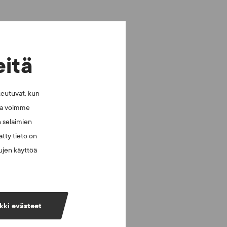
eitä
keutuvat, kun
lla voimme
n selaimien
tty tieto on
vujen käyttöä
kki evästeet