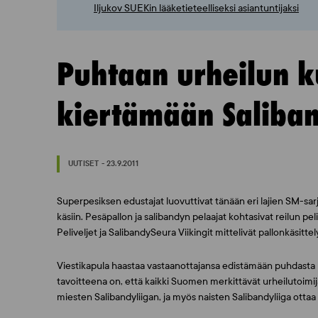
Iljukov SUEKin lääketieteelliseksi asiantuntijaksi
Puhtaan urheilun k
kiertämään Saliban
UUTISET - 23.9.2011
Superpesiksen edustajat luovuttivat tänään eri lajien SM-sar
käsiin. Pesäpallon ja salibandyn pelaajat kohtasivat reilun p
Peliveljet ja SalibandySeura Viikingit mittelivät pallonkäsittel
Viestikapula haastaa vastaanottajansa edistämään puhdasta 
tavoitteena on, että kaikki Suomen merkittävät urheilutoimij
miesten Salibandyliigan, ja myös naisten Salibandyliiga ottaa