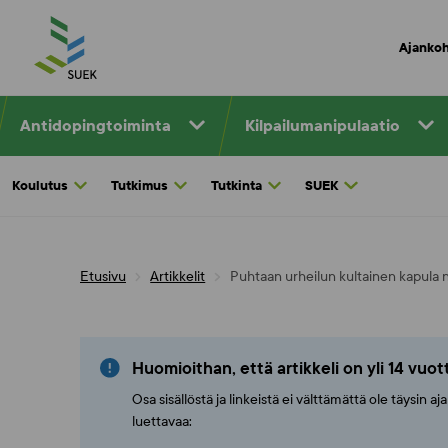
Skip
to
Ajankoh
content
Antidopingtoiminta
Kilpailumanipulaatio
Koulutus
Tutkimus
Tutkinta
SUEK
Etusivu
Artikkelit
Puhtaan urheilun kultainen kapula n
Huomioithan, että artikkeli on yli 14 vuo
Osa sisällöstä ja linkeistä ei välttämättä ole täysin 
luettavaa: