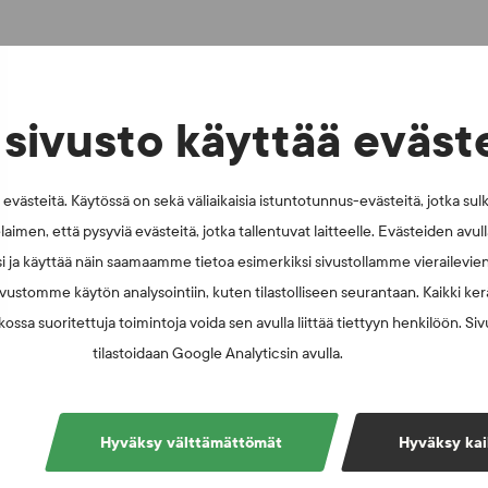
sivusto käyttää eväst
västeitä. Käytössä on sekä väliaikaisia istuntotunnus-evästeitä, jotka sul
laimen, että pysyviä evästeitä, jotka tallentuvat laitteelle. Evästeiden avu
i ja käyttää näin saamaamme tietoa esimerkiksi sivustollamme vierailevie
vustomme käytön analysointiin, kuten tilastolliseen seurantaan. Kaikki kerä
ossa suoritettuja toimintoja voida sen avulla liittää tiettyyn henkilöön. Si
tilastoidaan Google Analyticsin avulla.
Hyväksy välttämättömät
Hyväksy kai