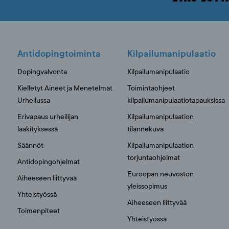
Antidopingtoiminta
Kilpailumanipulaatio
Dopingvalvonta
Kilpailumanipulaatio
Kielletyt Aineet ja Menetelmät
Toimintaohjeet
Urheilussa
kilpailumanipulaatiotapauksissa
Erivapaus urheilijan
Kilpailumanipulaation
lääkityksessä
tilannekuva
Säännöt
Kilpailumanipulaation
torjuntaohjelmat
Antidopingohjelmat
Euroopan neuvoston
Aiheeseen liittyvää
yleissopimus
Yhteistyössä
Aiheeseen liittyvää
Toimenpiteet
Yhteistyössä