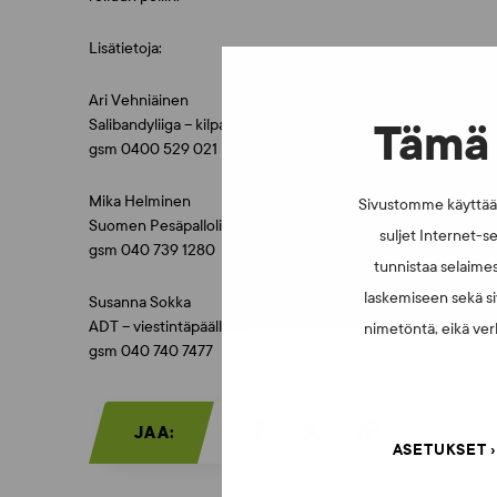
Lisätietoja:
Ari Vehniäinen
Salibandyliiga – kilpailupäällikkö
Tämä 
gsm 0400 529 021
Mika Helminen
Sivustomme käyttää e
Suomen Pesäpalloliitto – kilpailupäällikkö
suljet Internet-se
gsm 040 739 1280
tunnistaa selaimes
laskemiseen sekä si
Susanna Sokka
ADT – viestintäpäällikkö
nimetöntä, eikä verk
gsm 040 740 7477
JAA:
ASETUKSET