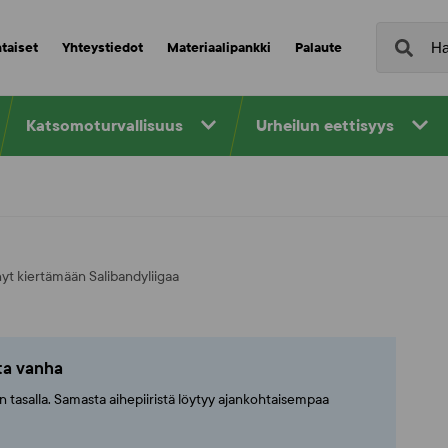
taiset
Yhteystiedot
Materiaalipankki
Palaute
Katsomoturvallisuus
Urheilun eettisyys
yt kiertämään Salibandyliigaa
tta vanha
ajan tasalla. Samasta aihepiiristä löytyy ajankohtaisempaa