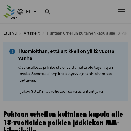
FI
Skip
Etusivu
Artikkelit
Puhtaan urheilun kultainen kapula alle 18-vuoti
to
content
Huomioithan, että artikkeli on yli 12 vuotta
vanha
Osa sisällöstä ja linkeistä ei välttämättä ole täysin ajan
tasalla. Samasta aihepiiristä löytyy ajankohtaisempaa
luettavaa:
Iljukov SUEKin lääketieteelliseksi asiantuntijaksi
Puhtaan urheilun kultainen kapula alle
18-vuotiaiden poikien jääkiekon MM-
kilpailuille