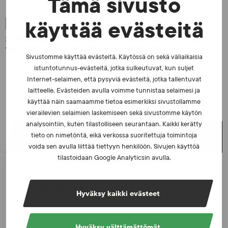
Tämä sivusto
käyttää evästeitä
UUTISET - 30.6.2026
SUEKin sivuilla uusi blogisarja urheilun ja
väkivaltaisten alakulttuurien suhteesta
Sivustomme käyttää evästeitä. Käytössä on sekä väliaikaisia
istuntotunnus-evästeitä, jotka sulkeutuvat, kun suljet
Internet-selaimen, että pysyviä evästeitä, jotka tallentuvat
laitteelle. Evästeiden avulla voimme tunnistaa selaimesi ja
käyttää näin saamaamme tietoa esimerkiksi sivustollamme
vierailevien selaimien laskemiseen sekä sivustomme käytön
analysointiin, kuten tilastolliseen seurantaan. Kaikki kerätty
UUSIMMAT UUTISET
tieto on nimetöntä, eikä verkossa suoritettuja toimintoja
voida sen avulla liittää tiettyyn henkilöön. Sivujen käyttöä
tilastoidaan Google Analyticsin avulla.
UUTISET - 5.8.2026
Iljukov SUEKin lääketieteelliseksi asiantuntijaksi
Hyväksy kaikki evästeet
UUTISET - 16.7.2026
Hyväksy välttämättömät