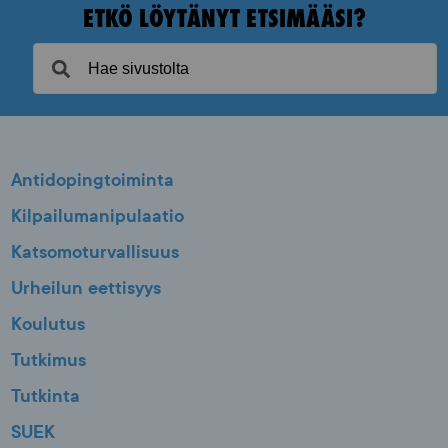
ETKÖ LÖYTÄNYT ETSIMÄÄSI?
Antidopingtoiminta
Kilpailumanipulaatio
Katsomoturvallisuus
Urheilun eettisyys
Koulutus
Tutkimus
Tutkinta
SUEK