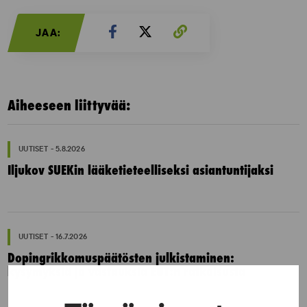
JAA:
Aiheeseen liittyvää:
UUTISET - 5.8.2026
Iljukov SUEKin lääketieteelliseksi asiantuntijaksi
UUTISET - 16.7.2026
Dopingrikkomuspäätösten julkistaminen:
kysymyksiä ja vastauksia EUT:n ratkaisusta