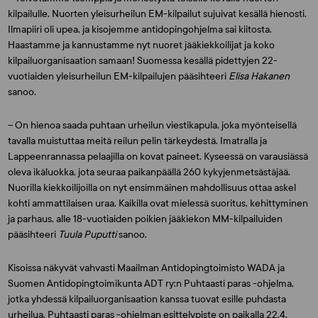
kilpailulle. Nuorten yleisurheilun EM-kilpailut sujuivat kesällä hienosti.
Ilmapiiri oli upea, ja kisojemme antidopingohjelma sai kiitosta.
Haastamme ja kannustamme nyt nuoret jääkiekkoilijat ja koko
kilpailuorganisaation samaan! Suomessa kesällä pidettyjen 22-
vuotiaiden yleisurheilun EM-kilpailujen pääsihteeri
Elisa Hakanen
sanoo.
– On hienoa saada puhtaan urheilun viestikapula, joka myönteisellä
tavalla muistuttaa meitä reilun pelin tärkeydestä. Imatralla ja
Lappeenrannassa pelaajilla on kovat paineet. Kyseessä on varausiässä
oleva ikäluokka, jota seuraa paikanpäällä 260 kykyjenmetsästäjää.
Nuorilla kiekkoilijoilla on nyt ensimmäinen mahdollisuus ottaa askel
kohti ammattilaisen uraa. Kaikilla ovat mielessä suoritus, kehittyminen
ja parhaus, alle 18-vuotiaiden poikien jääkiekon MM-kilpailuiden
pääsihteeri
Tuula Puputti
sanoo.
Kisoissa näkyvät vahvasti Maailman Antidopingtoimisto WADA ja
Suomen Antidopingtoimikunta ADT ry:n Puhtaasti paras -ohjelma,
jotka yhdessä kilpailuorganisaation kanssa tuovat esille puhdasta
urheilua. Puhtaasti paras -ohjelman esittelypiste on paikalla 22.4.