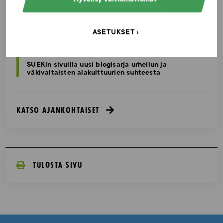
Dopingrikkomuspäätösten julkistaminen: kysymyksiä
ja vastauksia EUT:n ratkaisusta
ASETUKSET
UUTISET - 30.6.2026
SUEKin sivuilla uusi blogisarja urheilun ja
väkivaltaisten alakulttuurien suhteesta
KATSO AJANKOHTAISET
TULOSTA SIVU