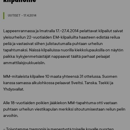
UUTISET - 17.4.2014
Lappeenrannassa ja Imatralla 17.–27.4.2014 pelattavat kilpailut saivat
yleisurheilun 22-vuotiaiden EM-kilpailuilta haasteen edistää reilua
peliä ja vastasivat siihen julistautumalla puhtaan urheilun
tapahtumaksi. Näissä kilpailuissa nuorilla kiekkolupauksilla on näytön
paikka: kykyjenmetsästäjät nappaavat täältä parhaat pelaajat
ammattilaisjoukkueisiin.
MM-mitaleista kilpailee 10 maata yhteensä 31 ottelussa. Suomen
kanssa samassa alkulohkossa pelaavat Sveitsi, Tanska, Tsekki ja
Yhdysvallat.
Alle 18-vuotiaiden poikien jääkiekon MM-tapahtuma otti vastaan
puhtaan urheilun viestikapulan merkiksi sitoutumisestaan reilun pelin
arvoihin.
– Toivotamme tsemppiä ja menestystä toiselle kovalle nuorten