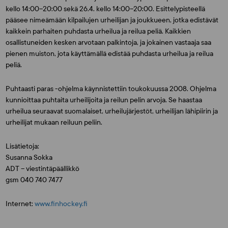
kello 14:00–20:00 sekä 26.4. kello 14:00–20:00. Esittelypisteellä
pääsee nimeämään kilpailujen urheilijan ja joukkueen, jotka edistävät
kaikkein parhaiten puhdasta urheilua ja reilua peliä. Kaikkien
osallistuneiden kesken arvotaan palkintoja, ja jokainen vastaaja saa
pienen muiston, jota käyttämällä edistää puhdasta urheilua ja reilua
peliä.
Puhtaasti paras -ohjelma käynnistettiin toukokuussa 2008. Ohjelma
kunnioittaa puhtaita urheilijoita ja reilun pelin arvoja. Se haastaa
urheilua seuraavat suomalaiset, urheilujärjestöt, urheilijan lähipiirin ja
urheilijat mukaan reiluun peliin.
Lisätietoja:
Susanna Sokka
ADT – viestintäpäällikkö
gsm 040 740 7477
Internet:
www.finhockey.fi