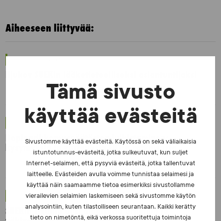
Aiheeseen liittyvää:
UUTISET - 5.8.2026
Iljukov SUEKin lääketieteelliseksi asiantuntijaksi
Tämä sivusto
käyttää evästeitä
UUTISET - 16.7.2026
Dopingrikkomuspäätösten julkistaminen:
Sivustomme käyttää evästeitä. Käytössä on sekä väliaikaisia
kysymyksiä ja vastauksia EUT:n ratkaisusta
istuntotunnus-evästeitä, jotka sulkeutuvat, kun suljet
Internet-selaimen, että pysyviä evästeitä, jotka tallentuvat
laitteelle. Evästeiden avulla voimme tunnistaa selaimesi ja
käyttää näin saamaamme tietoa esimerkiksi sivustollamme
UUTISET - 30.6.2026
vierailevien selaimien laskemiseen sekä sivustomme käytön
analysointiin, kuten tilastolliseen seurantaan. Kaikki kerätty
SUEKin sivuilla uusi blogisarja urheilun ja
tieto on nimetöntä, eikä verkossa suoritettuja toimintoja
väkivaltaisten alakulttuurien suhteesta