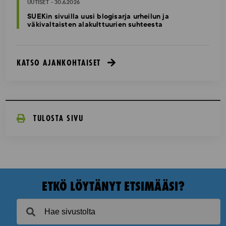
UUTISET - 30.6.2026
SUEKin sivuilla uusi blogisarja urheilun ja
väkivaltaisten alakulttuurien suhteesta
KATSO AJANKOHTAISET
TULOSTA SIVU
ETKÖ LÖYTÄNYT ETSIMÄÄSI?