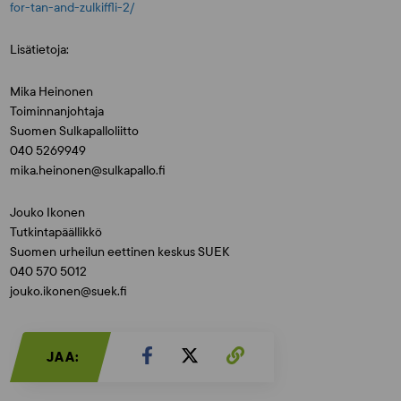
for-tan-and-zulkiffli-2/
Lisätietoja:
Mika Heinonen
Toiminnanjohtaja
Suomen Sulkapalloliitto
040 5269949
mika.heinonen@sulkapallo.fi
Jouko Ikonen
Tutkintapäällikkö
Suomen urheilun eettinen keskus SUEK
040 570 5012
jouko.ikonen@suek.fi
JAA: