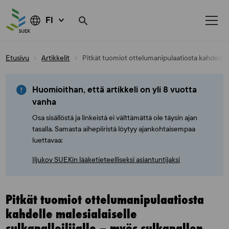
FI
Skip
Etusivu
Artikkelit
Pitkät tuomiot ottelumanipulaatiosta kahdelle m
to
content
Huomioithan, että artikkeli on yli 8 vuotta
vanha
Osa sisällöstä ja linkeistä ei välttämättä ole täysin ajan
tasalla. Samasta aihepiiristä löytyy ajankohtaisempaa
luettavaa:
Iljukov SUEKin lääketieteelliseksi asiantuntijaksi
Pitkät tuomiot ottelumanipulaatiosta
kahdelle malesialaiselle
sulkapalloilijalle – myös sulkapallon