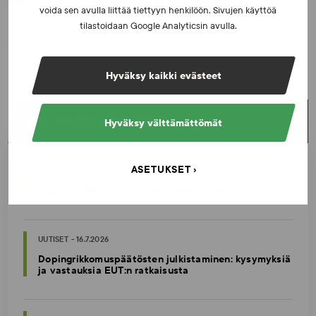
voida sen avulla liittää tiettyyn henkilöön. Sivujen käyttöä
tilastoidaan Google Analyticsin avulla.
Hyväksy kaikki evästeet
UUSIMMAT UUTISET
Hyväksy välttämättömät
ASETUKSET
UUTISET - 5.8.2026
Iljukov SUEKin lääketieteelliseksi asiantuntijaksi
UUTISET - 16.7.2026
Dopingrikkomuspäätösten julkistaminen: kysymyksiä
ja vastauksia EUT:n ratkaisusta