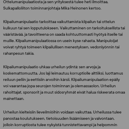
Ottelumanipulaatiosta ja sen yrityksestä tulee heti ilmoittaa,
Sulkapalloliiton toiminnanjohtaja Mika Heinonen kertoo.
Kilpailumanipulaatio tarkoittaa vaikuttamista kilpailun tai ottelun
kulkuun tai sen lopputulokseen. Vaikuttaminen on tarkoituksellista tai
vääristävää, ja tavoitteena on saada kohtuuttomasti hyötyä itselle tai
muille. Kilpailumanipulaatiossa on usein kyse rahasta. Manipuloijat
voivat ryhtyä toimeen kilpailullisen menestyksen, vedonlyönnin tai
rahanpesun takia.
Kilpailumanipulaatio uhkaa urheilun ydintä: sen arvoja ja
koskemattomuutta. Jos laji leimautuu korruptiolle alttiiksi, luottamus
reiluun peliin ja eettisiin arvoihin kärsii. Kilpailumanipulaation epäily
voi vaarantaa jopa seurojen toiminnan ja olemassaolon. Urheilun
rahoittajat, sponsorit ja muut sidosryhmät eivät halua riskeerata omaa
mainettaan.
Urheilun kielteisiin lieveilmiöihin voidaan vaikuttaa. Urheilussa tulee
panostaa koulutukseen, tietoisuuden lisäämiseen ja valvontaan,
jolloin korruptiosta tulee nykyistä tunnistettavampi ja helpommin