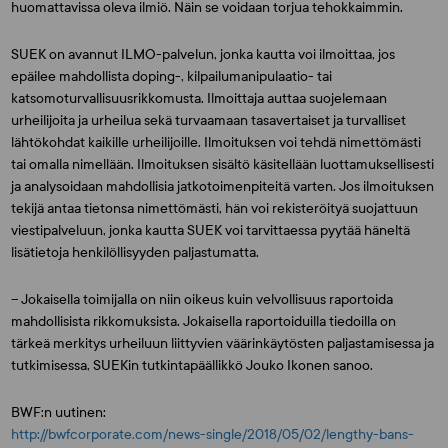
huomattavissa oleva ilmiö. Näin se voidaan torjua tehokkaimmin.
SUEK on avannut ILMO-palvelun, jonka kautta voi ilmoittaa, jos
epäilee mahdollista doping-, kilpailumanipulaatio- tai
katsomoturvallisuusrikkomusta. Ilmoittaja auttaa suojelemaan
urheilijoita ja urheilua sekä turvaamaan tasavertaiset ja turvalliset
lähtökohdat kaikille urheilijoille. Ilmoituksen voi tehdä nimettömästi
tai omalla nimellään. Ilmoituksen sisältö käsitellään luottamuksellisesti
ja analysoidaan mahdollisia jatkotoimenpiteitä varten. Jos ilmoituksen
tekijä antaa tietonsa nimettömästi, hän voi rekisteröityä suojattuun
viestipalveluun, jonka kautta SUEK voi tarvittaessa pyytää häneltä
lisätietoja henkilöllisyyden paljastumatta.
– Jokaisella toimijalla on niin oikeus kuin velvollisuus raportoida
mahdollisista rikkomuksista. Jokaisella raportoiduilla tiedoilla on
tärkeä merkitys urheiluun liittyvien väärinkäytösten paljastamisessa ja
tutkimisessa, SUEKin tutkintapäällikkö Jouko Ikonen sanoo.
BWF:n uutinen:
http://bwfcorporate.com/news-single/2018/05/02/lengthy-bans-