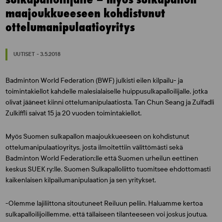
maajoukkueeseen kohdistunut
ottelumanipulaatioyritys
UUTISET - 3.5.2018
Badminton World Federation (BWF) julkisti eilen kilpailu- ja
toimintakiellot kahdelle malesialaiselle huippusulkapalloilijalle, jotka
olivat jääneet kiinni ottelumanipulaatiosta. Tan Chun Seang ja Zulfadli
Zulkiffli saivat 15 ja 20 vuoden toimintakiellot.
Myös Suomen sulkapallon maajoukkueeseen on kohdistunut
ottelumanipulaatioyritys, josta ilmoitettiin välittömästi sekä
Badminton World Federation:lle että Suomen urheilun eettinen
keskus SUEK ry:lle. Suomen Sulkapalloliitto tuomitsee ehdottomasti
kaikenlaisen kilpailumanipulaation ja sen yritykset.
-Olemme lajiliittona sitoutuneet Reiluun peliin. Haluamme kertoa
sulkapalloilijoillemme, että tällaiseen tilanteeseen voi joskus joutua.