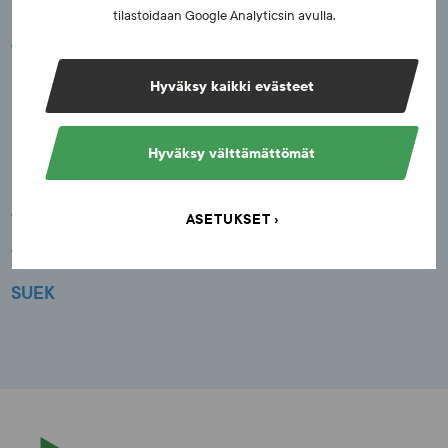
s
tilastoidaan Google Analyticsin avulla.
Antidopingtoiminta
Kilpailumanipulaatio
Hyväksy kaikki evästeet
Katsomoturvallisuus
Urheilun eettisyys
Hyväksy välttämättömät
Koulutus
Tutkimus
ASETUKSET
Tutkinta
SUEK