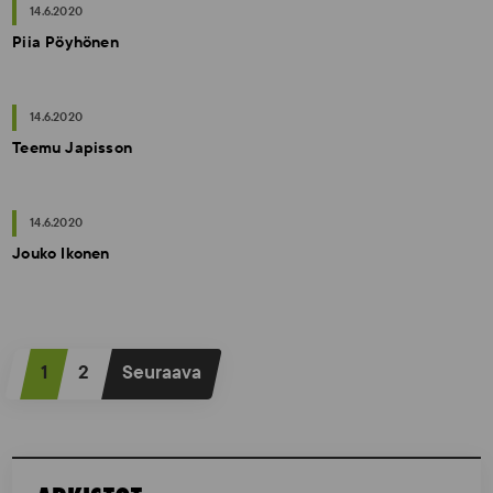
14.6.2020
Piia Pöyhönen
14.6.2020
Teemu Japisson
14.6.2020
Jouko Ikonen
A
1
2
Seuraava
r
t
i