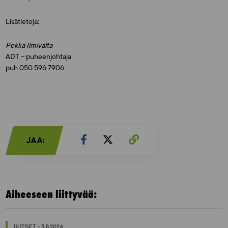
Lisätietoja:
Pekka Ilmivalta
ADT – puheenjohtaja
puh 050 596 7906
JAA:
Aiheeseen liittyvää:
UUTISET - 5.8.2026