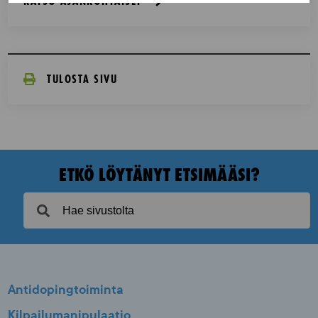
KATSO AJANKOHTAISET
TULOSTA SIVU
ETKÖ LÖYTÄNYT ETSIMÄÄSI?
Antidopingtoiminta
Kilpailumanipulaatio