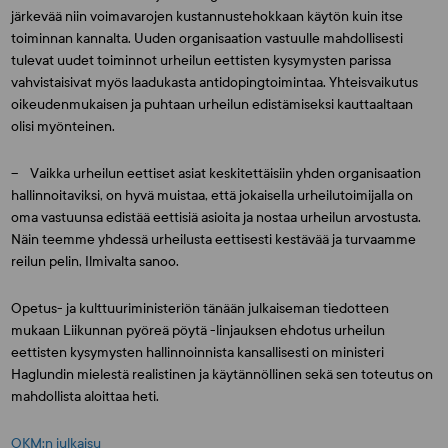
järkevää niin voimavarojen kustannustehokkaan käytön kuin itse
toiminnan kannalta. Uuden organisaation vastuulle mahdollisesti
tulevat uudet toiminnot urheilun eettisten kysymysten parissa
vahvistaisivat myös laadukasta antidopingtoimintaa. Yhteisvaikutus
oikeudenmukaisen ja puhtaan urheilun edistämiseksi kauttaaltaan
olisi myönteinen.
– Vaikka urheilun eettiset asiat keskitettäisiin yhden organisaation
hallinnoitaviksi, on hyvä muistaa, että jokaisella urheilutoimijalla on
oma vastuunsa edistää eettisiä asioita ja nostaa urheilun arvostusta.
Näin teemme yhdessä urheilusta eettisesti kestävää ja turvaamme
reilun pelin, Ilmivalta sanoo.
Opetus- ja kulttuuriministeriön tänään julkaiseman tiedotteen
mukaan Liikunnan pyöreä pöytä -linjauksen ehdotus urheilun
eettisten kysymysten hallinnoinnista kansallisesti on ministeri
Haglundin mielestä realistinen ja käytännöllinen sekä sen toteutus on
mahdollista aloittaa heti.
OKM:n julkaisu