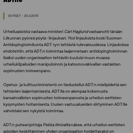
UUTISET - 20.3.2015
Urheiluasioista vastaava ministeri
Carl Haglund
vastaanotti tänään
Liikunnan pyöreä pöytä -linjaukset. Yksi linjauksista koski Suomen
Antidopingtoimikunta ADT ry:n tehtäviä tulevaisuudessa. Linjauksissa
ehdotettiin, että ADT:n toimintaa laajennetaan: antidopingtoiminnan
lisäksi uuden organisaation tehtäviin kuuluisi muun muassa
urheilukilpailuiden manipuloinnin ja katsomoväkivallan vastaisten
sopimusten toimeenpano.
Opetus- ja kulttuuriministeriö on tiedustellut ADT:n mielipidettä sen
tehtävien laajentamisesta. ADT:lla on aiempaa kokemusta
kansainvälisten sopimusten toimeenpanosta ja urheilun eettisten
kysymysten hoitamisesta. Uusien vastuualueiden siirtyminen ADT:lle
vahvistaisi sen nykyistä toimintaa.
ADT:n puheenjohtaja
Pekka Ilmivalta
näkee, että urheilun eettisten
asioiden keskittäminen yhden organisaation hoidettavaksi on