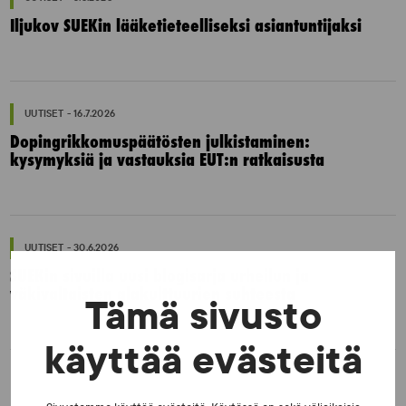
Iljukov SUEKin lääketieteelliseksi asiantuntijaksi
UUTISET - 16.7.2026
Dopingrikkomuspäätösten julkistaminen:
kysymyksiä ja vastauksia EUT:n ratkaisusta
UUTISET - 30.6.2026
SUEKin sivuilla uusi blogisarja urheilun ja
väkivaltaisten alakulttuurien suhteesta
Tämä sivusto
käyttää evästeitä