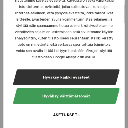
Sivustomme käyttää evästeitä. Käytössä on sekä väliaikaisia
istuntotunnus-evästeitä, jotka sulkeutuvat, kun suljet
UUSIMMAT UUTISET
Internet-selaimen, että pysyviä evästeitä, jotka tallentuvat
laitteelle. Evästeiden avulla voimme tunnistaa selaimesi ja
käyttää näin saamaamme tietoa esimerkiksi sivustollamme
vierailevien selaimien laskemiseen sekä sivustomme käytön
UUTISET - 5.8.2026
analysointiin, kuten tilastolliseen seurantaan. Kaikki kerätty
Iljukov SUEKin lääketieteelliseksi asiantuntijaksi
tieto on nimetöntä, eikä verkossa suoritettuja toimintoja
voida sen avulla liittää tiettyyn henkilöön. Sivujen käyttöä
tilastoidaan Google Analyticsin avulla.
UUTISET - 16.7.2026
Dopingrikkomuspäätösten julkistaminen: kysymyksiä
ja vastauksia EUT:n ratkaisusta
Hyväksy kaikki evästeet
UUTISET - 30.6.2026
Hyväksy välttämättömät
SUEKin sivuilla uusi blogisarja urheilun ja
väkivaltaisten alakulttuurien suhteesta
ASETUKSET