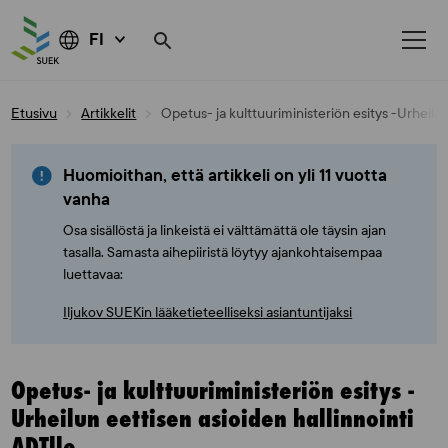
FI
Skip
Etusivu
Artikkelit
Opetus- ja kulttuuriministeriön esitys -Urheilun
to
content
Huomioithan, että artikkeli on yli 11 vuotta
vanha
Osa sisällöstä ja linkeistä ei välttämättä ole täysin ajan
tasalla. Samasta aihepiiristä löytyy ajankohtaisempaa
luettavaa:
Iljukov SUEKin lääketieteelliseksi asiantuntijaksi
Opetus- ja kulttuuriministeriön esitys -
Urheilun eettisen asioiden hallinnointi
ADTlle