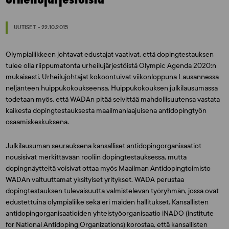
UUTISET - 22.10.2015
Olympialiikkeen johtavat edustajat vaativat, että dopingtestauksen
tulee olla riippumatonta urheilujärjestöistä Olympic Agenda 2020:n
mukaisesti. Urheilujohtajat kokoontuivat viikonloppuna Lausannessa
neljänteen huippukokoukseensa. Huippukokouksen julkilausumassa
todetaan myös, että WADAn pitää selvittää mahdollisuutensa vastata
kaikesta dopingtestauksesta maailmanlaajuisena antidopingtyön
osaamiskeskuksena.
Julkilausuman seurauksena kansalliset antidopingorganisaatiot
nousisivat merkittävään rooliin dopingtestauksessa, mutta
dopingnäytteitä voisivat ottaa myös Maailman Antidopingtoimisto
WADAn valtuuttamat yksityiset yritykset. WADA perustaa
dopingtestauksen tulevaisuutta valmistelevan työryhmän, jossa ovat
edustettuina olympialiike sekä eri maiden hallitukset. Kansallisten
antidopingorganisaatioiden yhteistyöorganisaatio iNADO (institute
for National Antidoping Organizations) korostaa, että kansallisten