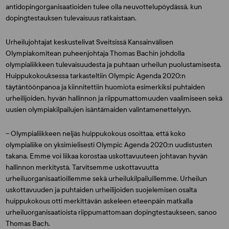
antidopingorganisaatioiden tulee olla neuvottelupöydässä, kun
dopingtestauksen tulevaisuus ratkaistaan.
Urheilujohtajat keskustelivat Sveitsissä Kansainvälisen
Olympiakomitean puheenjohtaja
Thomas Bachin
johdolla
olympialiikkeen tulevaisuudesta ja puhtaan urheilun puolustamisesta.
Huippukokouksessa tarkasteltiin Olympic Agenda 2020:n
täytäntöönpanoa ja kiinnitettiin huomiota esimerkiksi puhtaiden
urheilijoiden, hyvän hallinnon ja riippumattomuuden vaalimiseen sekä
uusien olympiakilpailujen isäntämaiden valintamenettelyyn.
– Olympialiikkeen neljäs huippukokous osoittaa, että koko
olympialiike on yksimielisesti Olympic Agenda 2020:n uudistusten
takana. Emme voi liikaa korostaa uskottavuuteen johtavan hyvän
hallinnon merkitystä. Tarvitsemme uskottavuutta
urheiluorganisaatioillemme sekä urheilukilpailuillemme. Urheilun
uskottavuuden ja puhtaiden urheilijoiden suojelemisen osalta
huippukokous otti merkittävän askeleen eteenpäin matkalla
urheiluorganisaatioista riippumattomaan dopingtestaukseen, sanoo
Thomas Bach.