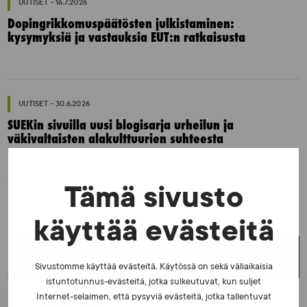
UUTISET - 16.7.2026
Dopingrikkomuspäätösten julkistaminen:
kysymyksiä ja vastauksia EUT:n ratkaisusta
UUTISET - 30.6.2026
SUEKin sivuilla uusi blogisarja urheilun ja
väkivaltaisten alakulttuurien suhteesta
Tämä sivusto
käyttää evästeitä
UUSIMMAT UUTISET
Sivustomme käyttää evästeitä. Käytössä on sekä väliaikaisia
istuntotunnus-evästeitä, jotka sulkeutuvat, kun suljet
Internet-selaimen, että pysyviä evästeitä, jotka tallentuvat
UUTISET - 5.8.2026