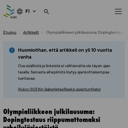
FI
Skip
Etusivu
Artikkelit
Olympialiikkeen julkilausuma: Dopingtestaus ri
to
content
Huomioithan, että artikkeli on yli 10 vuotta
vanha
Osa sisällöstä ja linkeistä ei välttämättä ole täysin ajan
tasalla. Samasta aihepiiristä löytyy ajankohtaisempaa
luettavaa:
Iljukov SUEKin lääketieteelliseksi asiantuntijaksi
Olympialiikkeen julkilausuma:
Dopingtestaus riippumattomaksi
urheilujärjestöistä