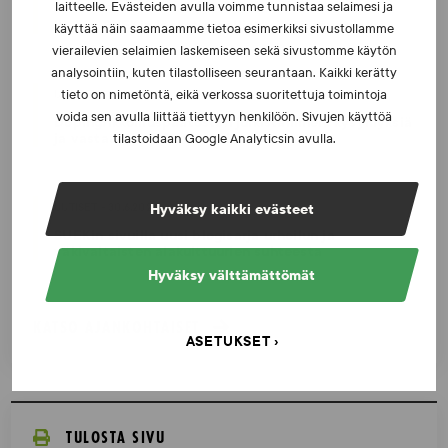
laitteelle. Evästeiden avulla voimme tunnistaa selaimesi ja
Iljukov SUEKin lääketieteelliseksi asiantuntijaksi
käyttää näin saamaamme tietoa esimerkiksi sivustollamme
vierailevien selaimien laskemiseen sekä sivustomme käytön
analysointiin, kuten tilastolliseen seurantaan. Kaikki kerätty
tieto on nimetöntä, eikä verkossa suoritettuja toimintoja
UUTISET - 16.7.2026
voida sen avulla liittää tiettyyn henkilöön. Sivujen käyttöä
Dopingrikkomuspäätösten julkistaminen: kysymyksiä
ja vastauksia EUT:n ratkaisusta
tilastoidaan Google Analyticsin avulla.
UUTISET - 30.6.2026
Hyväksy kaikki evästeet
SUEKin sivuilla uusi blogisarja urheilun ja
väkivaltaisten alakulttuurien suhteesta
Hyväksy välttämättömät
KATSO AJANKOHTAISET
ASETUKSET
TULOSTA SIVU