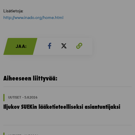
Lisätietoja:
http://www.inado.org/home.html
JAA:
Aiheeseen liittyvää:
UUTISET - 5.8.2026
Iljukov SUEKin lääketieteelliseksi asiantuntijaksi