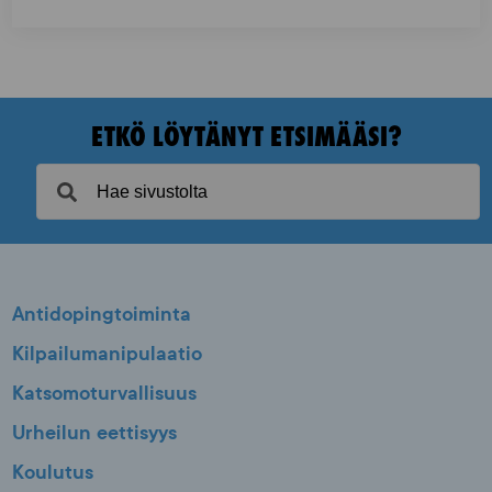
ETKÖ LÖYTÄNYT ETSIMÄÄSI?
Antidopingtoiminta
Kilpailumanipulaatio
Katsomoturvallisuus
Urheilun eettisyys
Koulutus