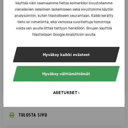
käyttää näin saamaamme tietoa esimerkiksi sivustollamme
vierailevien selaimien laskemiseen sekä sivustomme käytön
analysointiin, kuten tilastolliseen seurantaan. Kaikki kerätty
UUTISET - 16.7.2026
tieto on nimetöntä, eikä verkossa suoritettuja toimintoja
Dopingrikkomuspäätösten julkistaminen: kysymyksiä
voida sen avulla liittää tiettyyn henkilöön. Sivujen käyttöä
ja vastauksia EUT:n ratkaisusta
tilastoidaan Google Analyticsin avulla.
UUTISET - 30.6.2026
Hyväksy kaikki evästeet
SUEKin sivuilla uusi blogisarja urheilun ja
väkivaltaisten alakulttuurien suhteesta
Hyväksy välttämättömät
KATSO AJANKOHTAISET
ASETUKSET
TULOSTA SIVU