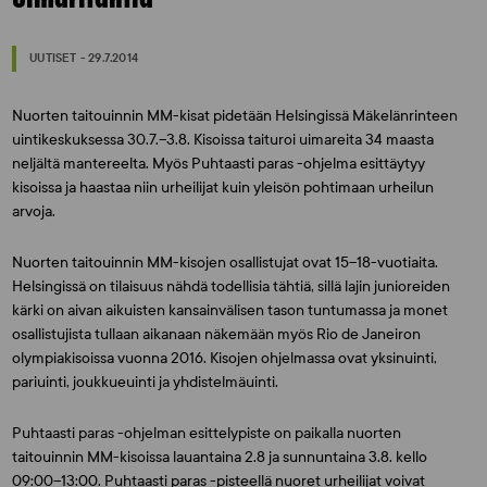
UUTISET - 29.7.2014
Nuorten taitouinnin MM-kisat pidetään Helsingissä Mäkelänrinteen
uintikeskuksessa 30.7.–3.8. Kisoissa taituroi uimareita 34 maasta
neljältä mantereelta. Myös Puhtaasti paras -ohjelma esittäytyy
kisoissa ja haastaa niin urheilijat kuin yleisön pohtimaan urheilun
arvoja.
Nuorten taitouinnin MM-kisojen osallistujat ovat 15–18-vuotiaita.
Helsingissä on tilaisuus nähdä todellisia tähtiä, sillä lajin junioreiden
kärki on aivan aikuisten kansainvälisen tason tuntumassa ja monet
osallistujista tullaan aikanaan näkemään myös Rio de Janeiron
olympiakisoissa vuonna 2016. Kisojen ohjelmassa ovat yksinuinti,
pariuinti, joukkueuinti ja yhdistelmäuinti.
Puhtaasti paras -ohjelman esittelypiste on paikalla nuorten
taitouinnin MM-kisoissa lauantaina 2.8 ja sunnuntaina 3.8. kello
09:00–13:00. Puhtaasti paras -pisteellä nuoret urheilijat voivat