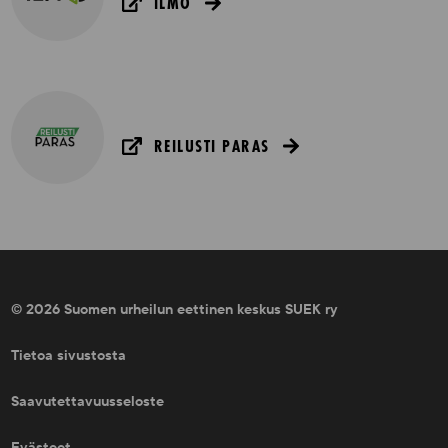
ILMO
REILUSTI PARAS
© 2026 Suomen urheilun eettinen keskus SUEK ry
Tietoa sivustosta
Saavutettavuusseloste
Evästeet