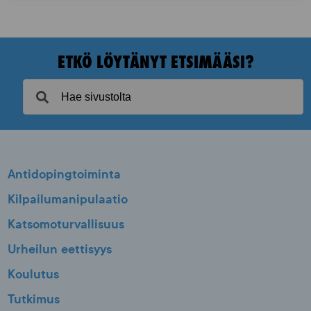
ETKÖ LÖYTÄNYT ETSIMÄÄSI?
Antidopingtoiminta
Kilpailumanipulaatio
Katsomoturvallisuus
Urheilun eettisyys
Koulutus
Tutkimus