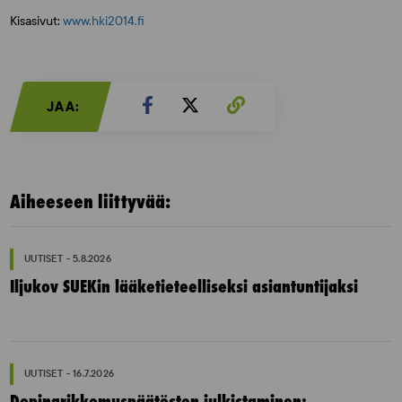
Kisasivut:
www.hki2014.fi
JAA:
Aiheeseen liittyvää:
UUTISET - 5.8.2026
Iljukov SUEKin lääketieteelliseksi asiantuntijaksi
UUTISET - 16.7.2026
Dopingrikkomuspäätösten julkistaminen: