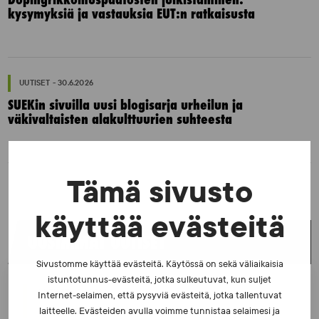
kysymyksiä ja vastauksia EUT:n ratkaisusta
UUTISET - 30.6.2026
SUEKin sivuilla uusi blogisarja urheilun ja
väkivaltaisten alakulttuurien suhteesta
Tämä sivusto
käyttää evästeitä
UUSIMMAT UUTISET
Sivustomme käyttää evästeitä. Käytössä on sekä väliaikaisia
istuntotunnus-evästeitä, jotka sulkeutuvat, kun suljet
UUTISET - 5.8.2026
Internet-selaimen, että pysyviä evästeitä, jotka tallentuvat
Iljukov SUEKin lääketieteelliseksi asiantuntijaksi
laitteelle. Evästeiden avulla voimme tunnistaa selaimesi ja