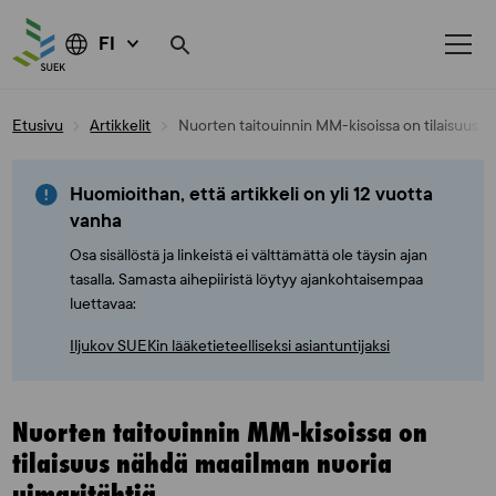
FI
Skip
Etusivu
Artikkelit
Nuorten taitouinnin MM-kisoissa on tilaisuus n
to
content
Huomioithan, että artikkeli on yli 12 vuotta
vanha
Osa sisällöstä ja linkeistä ei välttämättä ole täysin ajan
tasalla. Samasta aihepiiristä löytyy ajankohtaisempaa
luettavaa:
Iljukov SUEKin lääketieteelliseksi asiantuntijaksi
Nuorten taitouinnin MM-kisoissa on
tilaisuus nähdä maailman nuoria
uimaritähtiä