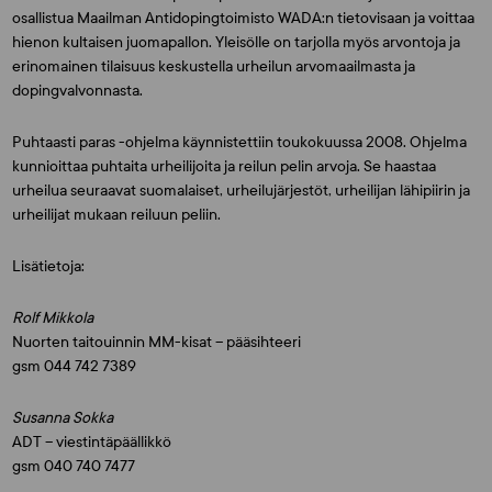
osallistua Maailman Antidopingtoimisto WADA:n tietovisaan ja voittaa
hienon kultaisen juomapallon. Yleisölle on tarjolla myös arvontoja ja
erinomainen tilaisuus keskustella urheilun arvomaailmasta ja
dopingvalvonnasta.
Puhtaasti paras -ohjelma käynnistettiin toukokuussa 2008. Ohjelma
kunnioittaa puhtaita urheilijoita ja reilun pelin arvoja. Se haastaa
urheilua seuraavat suomalaiset, urheilujärjestöt, urheilijan lähipiirin ja
urheilijat mukaan reiluun peliin.
Lisätietoja:
Rolf Mikkola
Nuorten taitouinnin MM-kisat – pääsihteeri
gsm 044 742 7389
Susanna Sokka
ADT – viestintäpäällikkö
gsm 040 740 7477