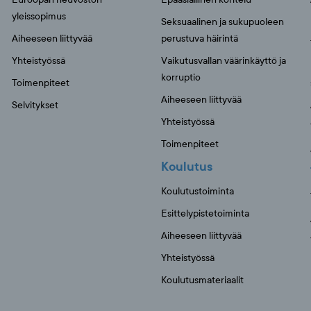
yleissopimus
Seksuaalinen ja sukupuoleen
Aiheeseen liittyvää
perustuva häirintä
Yhteistyössä
Vaikutusvallan väärinkäyttö ja
korruptio
Toimenpiteet
Aiheeseen liittyvää
Selvitykset
Yhteistyössä
Toimenpiteet
Koulutus
Koulutustoiminta
Esittelypistetoiminta
Aiheeseen liittyvää
Yhteistyössä
Koulutusmateriaalit