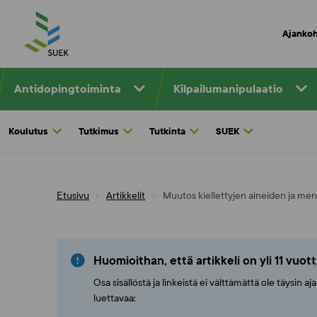
Skip
to
Ajankoh
content
Antidopingtoiminta
Kilpailumanipulaatio
Koulutus
Tutkimus
Tutkinta
SUEK
Etusivu
Artikkelit
Muutos kiellettyjen aineiden ja men
Huomioithan, että artikkeli on yli 11 vuot
Osa sisällöstä ja linkeistä ei välttämättä ole täysin 
luettavaa: