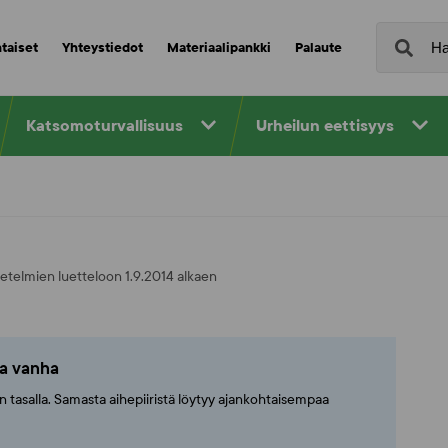
taiset
Yhteystiedot
Materiaalipankki
Palaute
Katsomoturvallisuus
Urheilun eettisyys
etelmien luetteloon 1.9.2014 alkaen
ta vanha
ajan tasalla. Samasta aihepiiristä löytyy ajankohtaisempaa