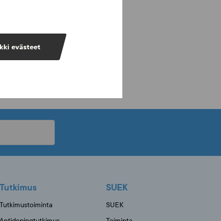
kki evästeet
Tutkimus
SUEK
Tutkimustoiminta
SUEK
Antidopingtutkimus
Toiminta