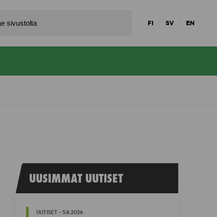
FI
SV
EN
UUSIMMAT UUTISET
UUTISET - 5.8.2026