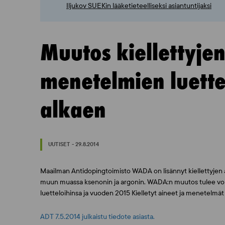
Iljukov SUEKin lääketieteelliseksi asiantuntijaksi
Muutos kiellettyjen
menetelmien luett
alkaen
UUTISET - 29.8.2014
Maailman Antidopingtoimisto WADA on lisännyt kiellettyjen
muun muassa ksenonin ja argonin. WADA:n muutos tulee voim
luetteloihinsa ja vuoden 2015 Kielletyt aineet ja menetelmät
ADT 7.5.2014 julkaistu tiedote asiasta.