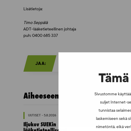
Lisätietoja:
Timo Seppälä
ADT–lääketieteellinen johtaja
puh: 0400 685 337
JAA:
Tämä 
Aiheeseen liittyvää:
Sivustomme käyttää e
suljet Internet-se
tunnistaa selaimes
UUTISET - 5.8.2026
UUTISET - 16.7.2
laskemiseen sekä si
Iljukov SUEKin
Dopingrikko
nimetöntä, eikä verk
lääketieteelliseksi
julkistamine