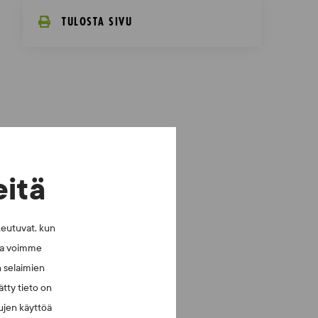
TULOSTA SIVU
eitä
keutuvat, kun
lla voimme
n selaimien
tty tieto on
vujen käyttöä