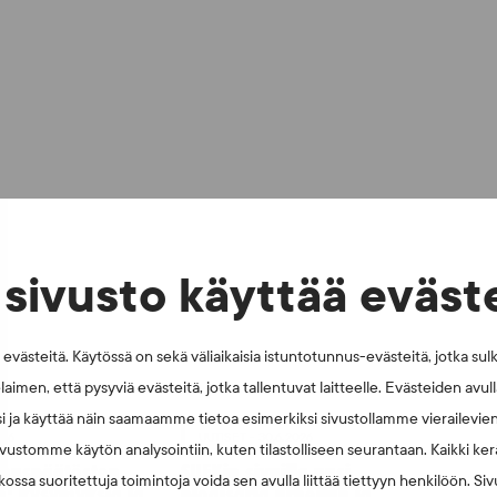
sivusto käyttää eväst
västeitä. Käytössä on sekä väliaikaisia istuntotunnus-evästeitä, jotka sul
laimen, että pysyviä evästeitä, jotka tallentuvat laitteelle. Evästeiden avu
i ja käyttää näin saamaamme tietoa esimerkiksi sivustollamme vierailevie
026
UUTISET - 30.6.2026
vustomme käytön analysointiin, kuten tilastolliseen seurantaan. Kaikki kerä
muspäätösten
SUEKin sivuilla uusi
ossa suoritettuja toimintoja voida sen avulla liittää tiettyyn henkilöön. Si
n: kysymyksiä ja
blogisarja urheilun ja