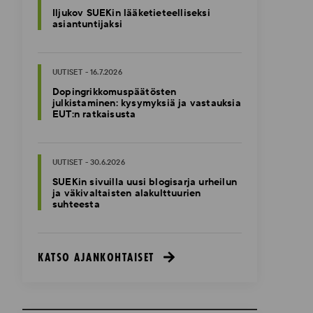
Iljukov SUEKin lääketieteelliseksi
asiantuntijaksi
UUTISET - 16.7.2026
Dopingrikkomuspäätösten
julkistaminen: kysymyksiä ja vastauksia
EUT:n ratkaisusta
UUTISET - 30.6.2026
SUEKin sivuilla uusi blogisarja urheilun
ja väkivaltaisten alakulttuurien
suhteesta
KATSO AJANKOHTAISET