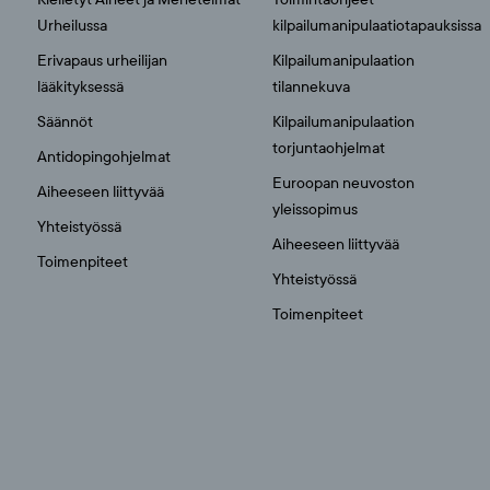
Urheilussa
kilpailumanipulaatiotapauksissa
Erivapaus urheilijan
Kilpailumanipulaation
lääkityksessä
tilannekuva
Säännöt
Kilpailumanipulaation
torjuntaohjelmat
Antidopingohjelmat
Euroopan neuvoston
Aiheeseen liittyvää
yleissopimus
Yhteistyössä
Aiheeseen liittyvää
Toimenpiteet
Yhteistyössä
Toimenpiteet