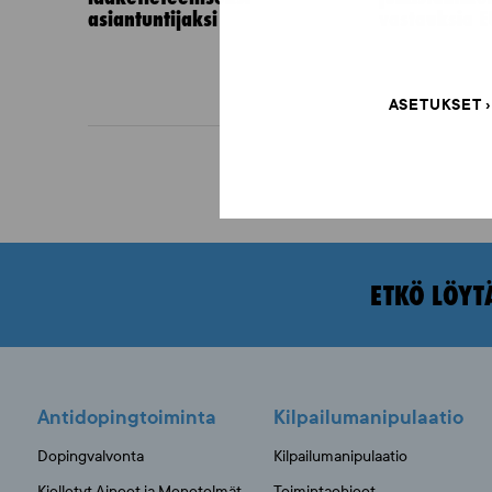
asiantuntijaksi
vastauksia E
ASETUKSET
ETKÖ LÖYT
Antidopingtoiminta
Kilpailumanipulaatio
Dopingvalvonta
Kilpailumanipulaatio
Kielletyt Aineet ja Menetelmät
Toimintaohjeet