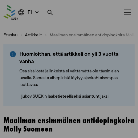
FI
Skip
Etusivu
Artikkelit
Maailman ensimmäinen antidopingkoira Moll
to
content
Huomioithan, että artikkeli on yli 3 vuotta
vanha
Osa sisällöstä ja linkeistä ei välttämättä ole täysin ajan
tasalla. Samasta aihepiiristä löytyy ajankohtaisempaa
luettavaa:
Iljukov SUEKin lääketieteelliseksi asiantuntijaksi
Maailman ensimmäinen antidopingkoira
Molly Suomeen