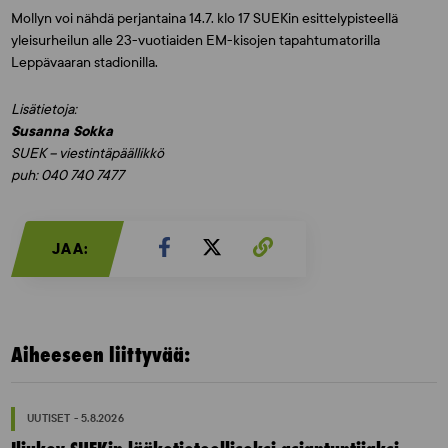
Mollyn voi nähdä perjantaina 14.7. klo 17 SUEKin esittelypisteellä
yleisurheilun alle 23-vuotiaiden EM-kisojen tapahtumatorilla
Leppävaaran stadionilla.
Lisätietoja:
Susanna Sokka
SUEK – viestintäpäällikkö
puh: 040 740 7477
JAA:
Aiheeseen liittyvää:
UUTISET - 5.8.2026