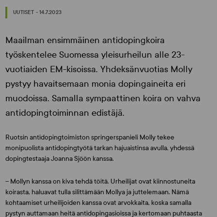
UUTISET - 14.7.2023
Maailman ensimmäinen antidopingkoira
työskentelee Suomessa yleisurheilun alle 23-
vuotiaiden EM-kisoissa. Yhdeksänvuotias Molly
pystyy havaitsemaan monia dopingaineita eri
muodoissa. Samalla sympaattinen koira on vahva
antidopingtoiminnan edistäjä.
Ruotsin antidopingtoimiston springerspanieli Molly tekee
monipuolista antidopingtyötä tarkan hajuaistinsa avulla, yhdessä
dopingtestaaja Joanna Sjöön kanssa.
– Mollyn kanssa on kiva tehdä töitä. Urheilijat ovat kiinnostuneita
koirasta, haluavat tulla silittämään Mollya ja juttelemaan. Nämä
kohtaamiset urheilijoiden kanssa ovat arvokkaita, koska samalla
pystyn auttamaan heitä antidopingasioissa ja kertomaan puhtaasta