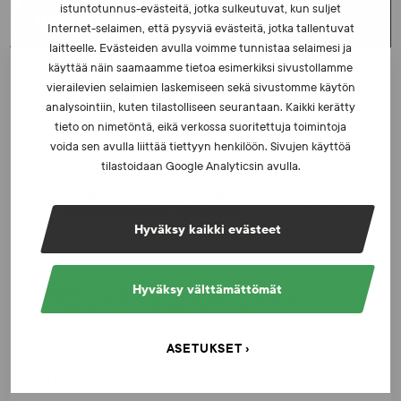
istuntotunnus-evästeitä, jotka sulkeutuvat, kun suljet
UUSIMMAT UUTISET
Internet-selaimen, että pysyviä evästeitä, jotka tallentuvat
laitteelle. Evästeiden avulla voimme tunnistaa selaimesi ja
käyttää näin saamaamme tietoa esimerkiksi sivustollamme
UUTISET - 5.8.2026
vierailevien selaimien laskemiseen sekä sivustomme käytön
Iljukov SUEKin lääketieteelliseksi asiantuntijaksi
analysointiin, kuten tilastolliseen seurantaan. Kaikki kerätty
tieto on nimetöntä, eikä verkossa suoritettuja toimintoja
voida sen avulla liittää tiettyyn henkilöön. Sivujen käyttöä
tilastoidaan Google Analyticsin avulla.
UUTISET - 16.7.2026
Dopingrikkomuspäätösten julkistaminen: kysymyksiä
ja vastauksia EUT:n ratkaisusta
Hyväksy kaikki evästeet
UUTISET - 30.6.2026
Hyväksy välttämättömät
SUEKin sivuilla uusi blogisarja urheilun ja
väkivaltaisten alakulttuurien suhteesta
ASETUKSET
KATSO AJANKOHTAISET