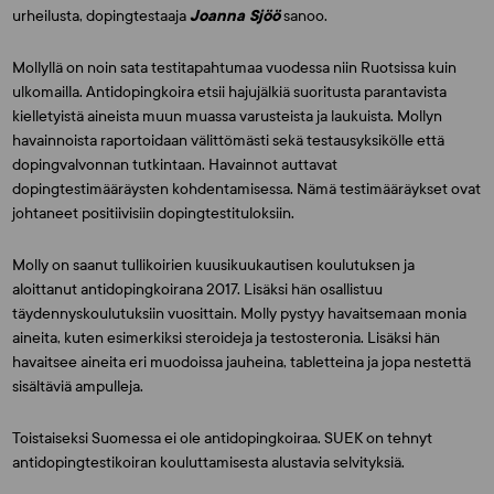
urheilusta, dopingtestaaja
Joanna Sjöö
sanoo.
Mollyllä on noin sata testitapahtumaa vuodessa niin Ruotsissa kuin
ulkomailla. Antidopingkoira etsii hajujälkiä suoritusta parantavista
kielletyistä aineista muun muassa varusteista ja laukuista. Mollyn
havainnoista raportoidaan välittömästi sekä testausyksikölle että
dopingvalvonnan tutkintaan. Havainnot auttavat
dopingtestimääräysten kohdentamisessa. Nämä testimääräykset ovat
johtaneet positiivisiin dopingtestituloksiin.
Molly on saanut tullikoirien kuusikuukautisen koulutuksen ja
aloittanut antidopingkoirana 2017. Lisäksi hän osallistuu
täydennyskoulutuksiin vuosittain. Molly pystyy havaitsemaan monia
aineita, kuten esimerkiksi steroideja ja testosteronia. Lisäksi hän
havaitsee aineita eri muodoissa jauheina, tabletteina ja jopa nestettä
sisältäviä ampulleja.
Toistaiseksi Suomessa ei ole antidopingkoiraa. SUEK on tehnyt
antidopingtestikoiran kouluttamisesta alustavia selvityksiä.