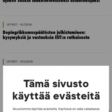
Iljukov SUEKin lääketieteelliseksi asiantuntijaksi
UUTISET - 16.7.2026
Dopingrikkomuspäätösten julkistaminen:
kysymyksiä ja vastauksia EUT:n ratkaisusta
UUTISET - 30.6.2026
SUEKin sivuilla uusi blogisarja urheilun ja
väkivaltaisten alakulttuurien suhteesta
Tämä sivusto
käyttää evästeitä
Sivustomme käyttää evästeitä. Käytössä on sekä väliaikaisia