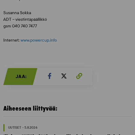
Susanna Sokka
ADT – viestintäpäällikkö
gsm 040 740 7477
Internet:
www.powercup.info
JAA:
Aiheeseen liittyvää:
UUTISET - 5.8.2026