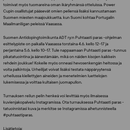
toimivat myös tuomareina oman ikäryhmänsä otteluissa. Power
Cupin osallistujat pääsevät omien peliensä lisäksi kannustamaan
Suomen miesten maajoukkuetta, kun Suomi kohtaa Portugalin
Maailmanliigan peleissä Vaasassa.
Suomen Antidopingtoimikunta ADT ry:n Puhtaasti paras -ohjelman
esittelypiste on paikalla Vaasassa torstaina 4.6. kello 12–17 ja
perjantaina 5.6. kello 10–17. Tule nappaamaan Puhtaasti paras -tunnus
pikatatuointina ja äänestämään, mikä on näiden kisojen kaikkein
rehdein joukkue! Kokeile myös onneasi hevosenkengän heitossa ja
voita palkintoja. Urheilijat voivat lisäksi testata näppäryytensä
urheilussa kiellettyjen aineiden ja menetelmien luettelojen
lukemisessa ja voittaa kultaisen juomapullon.
Turnauksen reilun pelin henkeä voi levittää myös ilmaisessa
kuvienjakopalvelu Instagramissa. Ota turnauksessa Puhtaasti paras -
tatuoinnistasi kuva ja merkitse se Instagramissa aihetunnisteella
#puhtaastiparas.
Lisätietoja: