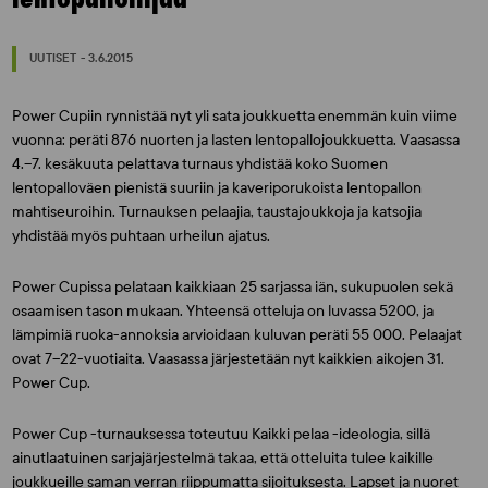
UUTISET - 3.6.2015
Power Cupiin rynnistää nyt yli sata joukkuetta enemmän kuin viime
vuonna: peräti 876 nuorten ja lasten lentopallojoukkuetta. Vaasassa
4.–7. kesäkuuta pelattava turnaus yhdistää koko Suomen
lentopalloväen pienistä suuriin ja kaveriporukoista lentopallon
mahtiseuroihin. Turnauksen pelaajia, taustajoukkoja ja katsojia
yhdistää myös puhtaan urheilun ajatus.
Power Cupissa pelataan kaikkiaan 25 sarjassa iän, sukupuolen sekä
osaamisen tason mukaan. Yhteensä otteluja on luvassa 5200, ja
lämpimiä ruoka-annoksia arvioidaan kuluvan peräti 55 000. Pelaajat
ovat 7–22-vuotiaita. Vaasassa järjestetään nyt kaikkien aikojen 31.
Power Cup.
Power Cup -turnauksessa toteutuu Kaikki pelaa -ideologia, sillä
ainutlaatuinen sarjajärjestelmä takaa, että otteluita tulee kaikille
joukkueille saman verran riippumatta sijoituksesta. Lapset ja nuoret