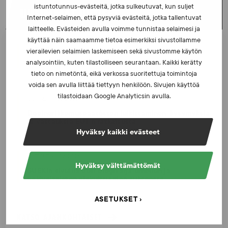
istuntotunnus-evästeitä, jotka sulkeutuvat, kun suljet
UUSIMMAT UUTISET
Internet-selaimen, että pysyviä evästeitä, jotka tallentuvat
laitteelle. Evästeiden avulla voimme tunnistaa selaimesi ja
käyttää näin saamaamme tietoa esimerkiksi sivustollamme
UUTISET - 5.8.2026
vierailevien selaimien laskemiseen sekä sivustomme käytön
analysointiin, kuten tilastolliseen seurantaan. Kaikki kerätty
Iljukov SUEKin lääketieteelliseksi asiantuntijaksi
tieto on nimetöntä, eikä verkossa suoritettuja toimintoja
voida sen avulla liittää tiettyyn henkilöön. Sivujen käyttöä
tilastoidaan Google Analyticsin avulla.
UUTISET - 16.7.2026
Dopingrikkomuspäätösten julkistaminen: kysymyksiä
ja vastauksia EUT:n ratkaisusta
Hyväksy kaikki evästeet
UUTISET - 30.6.2026
Hyväksy välttämättömät
SUEKin sivuilla uusi blogisarja urheilun ja
väkivaltaisten alakulttuurien suhteesta
ASETUKSET
KATSO AJANKOHTAISET