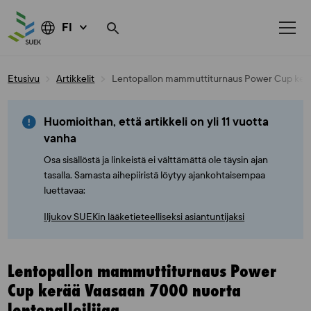
FI
Skip
Etusivu
Artikkelit
Lentopallon mammuttiturnaus Power Cup kerää 
to
content
Huomioithan, että artikkeli on yli 11 vuotta
vanha
Osa sisällöstä ja linkeistä ei välttämättä ole täysin ajan
tasalla. Samasta aihepiiristä löytyy ajankohtaisempaa
luettavaa:
Iljukov SUEKin lääketieteelliseksi asiantuntijaksi
Lentopallon mammuttiturnaus Power
Cup kerää Vaasaan 7000 nuorta
lentopalloilijaa