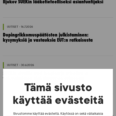
Iljukov SUEKin lääketieteelliseksi asiantuntijaksi
UUTISET - 16.7.2026
Dopingrikkomuspäätösten julkistaminen:
kysymyksiä ja vastauksia EUT:n ratkaisusta
UUTISET - 30.6.2026
SUEKin sivuilla uusi blogisarja urheilun ja
väkivaltaisten alakulttuurien suhteesta
Tämä sivusto
käyttää evästeitä
Sivustomme käyttää evästeitä. Käytössä on sekä väliaikaisia