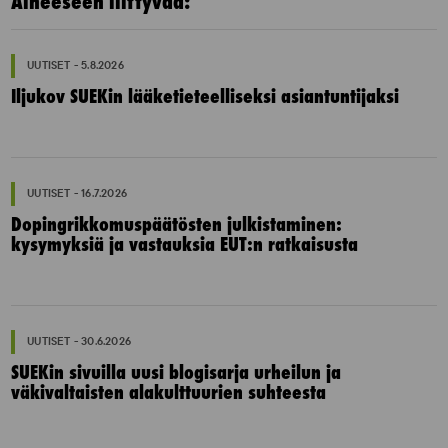
Aiheeseen liittyvää:
UUTISET - 5.8.2026
Iljukov SUEKin lääketieteelliseksi asiantuntijaksi
UUTISET - 16.7.2026
Dopingrikkomuspäätösten julkistaminen:
kysymyksiä ja vastauksia EUT:n ratkaisusta
UUTISET - 30.6.2026
SUEKin sivuilla uusi blogisarja urheilun ja
väkivaltaisten alakulttuurien suhteesta