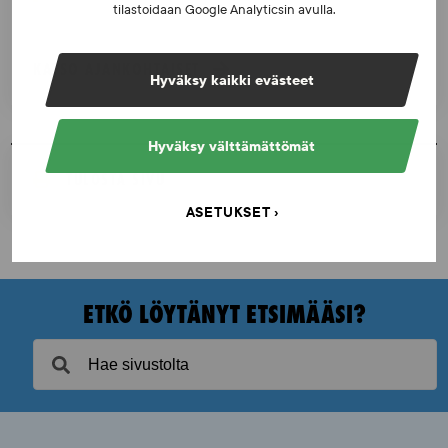
tilastoidaan Google Analyticsin avulla.
KATSO AJANKOHTAISET
Hyväksy kaikki evästeet
Hyväksy välttämättömät
TULOSTA SIVU
ASETUKSET
ETKÖ LÖYTÄNYT ETSIMÄÄSI?