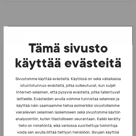
UUSIMMAT UUTISET
Tämä sivusto
UUTISET - 5.8.2026
käyttää evästeitä
Iljukov SUEKin lääketieteelliseksi asiantuntijaksi
Sivustomme käyttää evästeitä. Käytössä on sekä väliaikaisia
istuntotunnus-evästeitä, jotka sulkeutuvat, kun suljet
UUTISET - 16.7.2026
Internet-selaimen, että pysyviä evästeitä, jotka tallentuvat
Dopingrikkomuspäätösten julkistaminen: kysymyksiä
laitteelle. Evästeiden avulla voimme tunnistaa selaimesi ja
ja vastauksia EUT:n ratkaisusta
käyttää näin saamaamme tietoa esimerkiksi sivustollamme
vierailevien selaimien laskemiseen sekä sivustomme käytön
analysointiin, kuten tilastolliseen seurantaan. Kaikki kerätty
UUTISET - 30.6.2026
tieto on nimetöntä, eikä verkossa suoritettuja toimintoja
SUEKin sivuilla uusi blogisarja urheilun ja
voida sen avulla liittää tiettyyn henkilöön. Sivujen käyttöä
väkivaltaisten alakulttuurien suhteesta