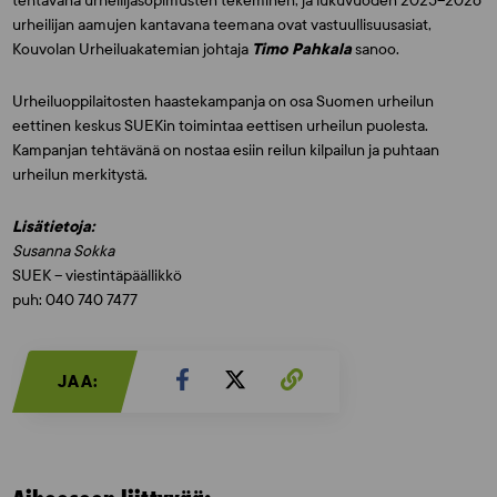
tehtävänä urheilijasopimusten tekeminen, ja lukuvuoden 2025–2026
urheilijan aamujen kantavana teemana ovat vastuullisuusasiat,
Kouvolan Urheiluakatemian johtaja
Timo Pahkala
sanoo.
Urheiluoppilaitosten haastekampanja on osa Suomen urheilun
eettinen keskus SUEKin toimintaa eettisen urheilun puolesta.
Kampanjan tehtävänä on nostaa esiin reilun kilpailun ja puhtaan
urheilun merkitystä.
Lisätietoja:
Susanna Sokka
SUEK – viestintäpäällikkö
puh: 040 740 7477
JAA: