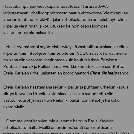
Haastekampanjan viestikapula luovutetaan Turussa 8.–9.5.
järjestettävän urheiluoppilaitosseminaarin yhteydessä. Viestikapulaa
vuoden kantanut Etelä-Karjalan urheiluakatemia on edistänyt reilua
kilpailua viestinnän ja koulutuksen keinoin osana isompaa
vastuullisuuskokonaisuutta.
– Haastevuosi antoi myönteistä sykäystä vastuullisuusasiaan ja reilun
kilpailun toimintaohjeen toimenpiteisiin. SUEKin sisällöt olivat meillä
mukana niin verkostoviestinnässä kuin koulutuksissa. Erityisesti
Puhtaasti paras- ja Reilusti paras -verkkokoulutuksia on suoritettu,
Etelä-Karjalan urheiluakatemian koordinaattori
Elina Sinisalo
sanoo.
Etelä-Karjalan haastamana reilun kilpailun ja puhtaan urheilun kapula
siirtyy Kouvolan Urheiluakatemiaan, jossa on suunniteltu niin
vastuullisuusohjelmaa kuin Reilun kilpailun toimintaohjetta koko
akatemialle.
– Otamme viestikapulan mielellämme haltuun Etelä-Karjalan
urheiluakatemialta. Meillä on ensimmäisenä konkreettisena