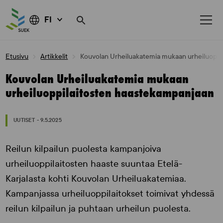
FI
Skip
Etusivu
Artikkelit
Kouvolan Urheiluakatemia mukaan urheiluoppi
to
content
Kouvolan Urheiluakatemia mukaan
urheiluoppilaitosten haastekampanjaan
UUTISET - 9.5.2025
Reilun kilpailun puolesta kampanjoiva
urheiluoppilaitosten haaste suuntaa Etelä-
Karjalasta kohti Kouvolan Urheiluakatemiaa.
Kampanjassa urheiluoppilaitokset toimivat yhdessä
reilun kilpailun ja puhtaan urheilun puolesta.