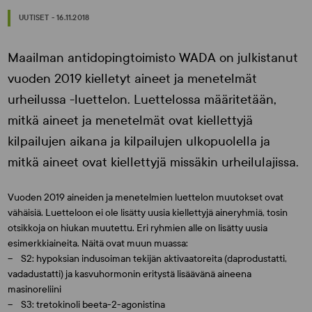
UUTISET - 16.11.2018
Maailman antidopingtoimisto WADA on julkistanut
vuoden 2019 kielletyt aineet ja menetelmät
urheilussa -luettelon. Luettelossa määritetään,
mitkä aineet ja menetelmät ovat kiellettyjä
kilpailujen aikana ja kilpailujen ulkopuolella ja
mitkä aineet ovat kiellettyjä missäkin urheilulajissa.
Vuoden 2019 aineiden ja menetelmien luettelon muutokset ovat
vähäisiä. Luetteloon ei ole lisätty uusia kiellettyjä aineryhmiä, tosin
otsikkoja on hiukan muutettu. Eri ryhmien alle on lisätty uusia
esimerkkiaineita. Näitä ovat muun muassa:
– S2: hypoksian indusoiman tekijän aktivaatoreita (daprodustatti,
vadadustatti) ja kasvuhormonin eritystä lisäävänä aineena
masinoreliini
– S3: tretokinoli beeta-2-agonistina