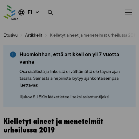
FI
Skip
Etusivu
Artikkelit
Kielletyt aineet ja menetelmät urheilussa 2019
to
content
Huomioithan, että artikkeli on yli 7 vuotta
vanha
Osa sisällöstä ja linkeistä ei välttämättä ole täysin ajan
tasalla. Samasta aihepiiristä löytyy ajankohtaisempaa
luettavaa:
Iljukov SUEKin lääketieteelliseksi asiantuntijaksi
Kielletyt aineet ja menetelmät
urheilussa 2019