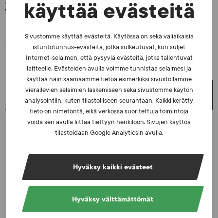
SUEKin sivuilla uusi blogisarja urheilun ja
käyttää evästeitä
väkivaltaisten alakulttuurien suhteesta
Sivustomme käyttää evästeitä. Käytössä on sekä väliaikaisia
istuntotunnus-evästeitä, jotka sulkeutuvat, kun suljet
Internet-selaimen, että pysyviä evästeitä, jotka tallentuvat
laitteelle. Evästeiden avulla voimme tunnistaa selaimesi ja
käyttää näin saamaamme tietoa esimerkiksi sivustollamme
vierailevien selaimien laskemiseen sekä sivustomme käytön
UUSIMMAT UUTISET
analysointiin, kuten tilastolliseen seurantaan. Kaikki kerätty
tieto on nimetöntä, eikä verkossa suoritettuja toimintoja
voida sen avulla liittää tiettyyn henkilöön. Sivujen käyttöä
UUTISET - 5.8.2026
tilastoidaan Google Analyticsin avulla.
Iljukov SUEKin lääketieteelliseksi asiantuntijaksi
Hyväksy kaikki evästeet
UUTISET - 16.7.2026
Dopingrikkomuspäätösten julkistaminen: kysymyksiä
ja vastauksia EUT:n ratkaisusta
Hyväksy välttämättömät