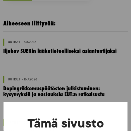
Aiheeseen liittyvää:
UUTISET - 5.8.2026
Iljukov SUEKin lääketieteelliseksi asiantuntijaksi
UUTISET - 16.7.2026
Dopingrikkomuspäätösten julkistaminen:
kysymyksiä ja vastauksia EUT:n ratkaisusta
Tämä sivusto
UUTISET - 30.6.2026