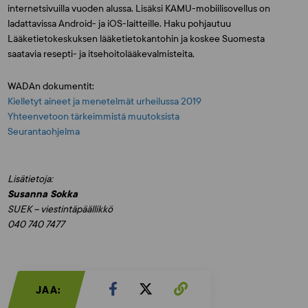
internetsivuilla vuoden alussa. Lisäksi KAMU-mobiilisovellus on
ladattavissa Android- ja iOS-laitteille. Haku pohjautuu
Lääketietokeskuksen lääketietokantohin ja koskee Suomesta
saatavia resepti- ja itsehoitolääkevalmisteita.
WADAn dokumentit:
Kielletyt aineet ja menetelmät urheilussa 2019
Yhteenvetoon tärkeimmistä muutoksista
Seurantaohjelma
Lisätietoja:
Susanna Sokka
SUEK – viestintäpäällikkö
040 740 7477
JAA: