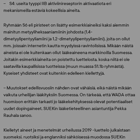
– S4: useita tyyppi IIB aktiviinireseptorin aktivaatiota eri
mekanismeilla estäviä kokeellisia aineita.
Ryhmään S6 eli piristeet on lisätty esimerkkiaineiksi kaksi aiemmin
mainitun metyyliheksaaniamiinin johdosta (1,4-
dimetyylipentyyliamiini ja 1,2-dimetyylipentyyliamiini), joita on ollut
mm. joissain internetin kautta myydyissä ravintolisissä. Mikään näistä
aineista ei ole kuitenkaan ollut lääkeaineena markkinoilla Suomessa.
Joitakin esimerkkiaineita on poistettu luettelosta, koska niitä ei ole
saatavilla kaupallisissa tuotteissa (muun muassa S1.1b ryhmästä).
Kyseiset yhdisteet ovat kuitenkin edelleen kiellettyjä.
– Muutokset edellisvuosiin nähden ovat vähäisiä, eikä näistä mikään
vaikuta urheilijan lääkityksiin Suomessa. On tärkeää, että WADA ottaa
huomioon erittäin tarkasti jo lääkekehityksessä olevat potentiaaliset
uudet dopingaineet, SUEKin lääketieteellinen asiantuntija
Pekka
Rauhala
sanoo.
Kielletyt aineet ja menetelmät urheilussa 2019 -luettelo julkaistaan
suomeksi, ruotsiksi ja englanniksi sähköisessä muodossa SUEKin