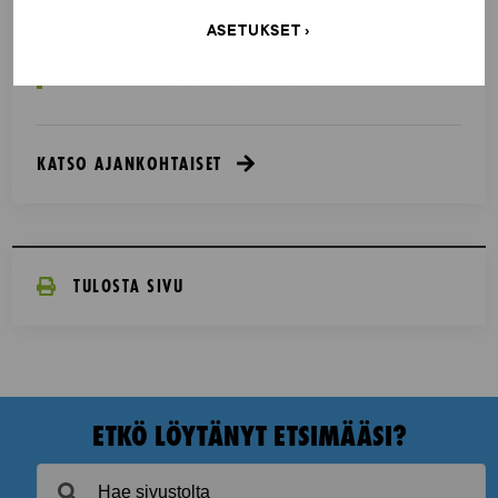
ASETUKSET
UUTISET - 30.6.2026
SUEKin sivuilla uusi blogisarja urheilun ja
väkivaltaisten alakulttuurien suhteesta
KATSO AJANKOHTAISET
TULOSTA SIVU
ETKÖ LÖYTÄNYT ETSIMÄÄSI?