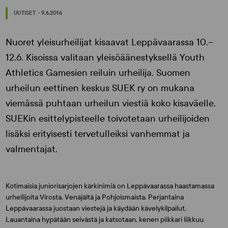
UUTISET - 9.6.2016
Nuoret yleisurheilijat kisaavat Leppävaarassa 10.–
12.6. Kisoissa valitaan yleisöäänestyksellä Youth
Athletics Gamesien reiluin urheilija. Suomen
urheilun eettinen keskus SUEK ry on mukana
viemässä puhtaan urheilun viestiä koko kisaväelle.
SUEKin esittelypisteelle toivotetaan urheilijoiden
lisäksi erityisesti tervetulleiksi vanhemmat ja
valmentajat.
Kotimaisia juniorisarjojen kärkinimiä on Leppävaarassa haastamassa
urheilijoita Virosta, Venäjältä ja Pohjoismaista. Perjantaina
Leppävaarassa juostaan viestejä ja käydään kävelykilpailut.
Lauantaina hypätään seivästä ja katsotaan, kenen piikkari liikkuu