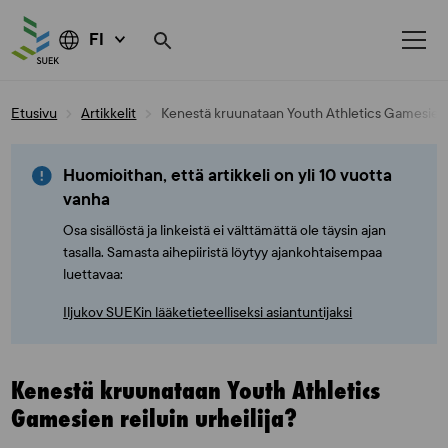
FI
Skip
Etusivu
Artikkelit
Kenestä kruunataan Youth Athletics Gamesien re
to
content
Huomioithan, että artikkeli on yli 10 vuotta
vanha
Osa sisällöstä ja linkeistä ei välttämättä ole täysin ajan
tasalla. Samasta aihepiiristä löytyy ajankohtaisempaa
luettavaa:
Iljukov SUEKin lääketieteelliseksi asiantuntijaksi
Kenestä kruunataan Youth Athletics
Gamesien reiluin urheilija?