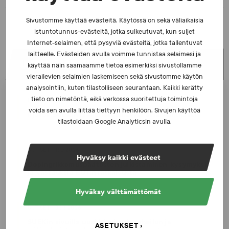
Sivustomme käyttää evästeitä. Käytössä on sekä väliaikaisia
istuntotunnus-evästeitä, jotka sulkeutuvat, kun suljet
Internet-selaimen, että pysyviä evästeitä, jotka tallentuvat
laitteelle. Evästeiden avulla voimme tunnistaa selaimesi ja
UUSIMMAT UUTISET
käyttää näin saamaamme tietoa esimerkiksi sivustollamme
vierailevien selaimien laskemiseen sekä sivustomme käytön
analysointiin, kuten tilastolliseen seurantaan. Kaikki kerätty
tieto on nimetöntä, eikä verkossa suoritettuja toimintoja
UUTISET - 5.8.2026
voida sen avulla liittää tiettyyn henkilöön. Sivujen käyttöä
Iljukov SUEKin lääketieteelliseksi asiantuntijaksi
tilastoidaan Google Analyticsin avulla.
UUTISET - 16.7.2026
Hyväksy kaikki evästeet
Dopingrikkomuspäätösten julkistaminen: kysymyksiä
ja vastauksia EUT:n ratkaisusta
Hyväksy välttämättömät
UUTISET - 30.6.2026
SUEKin sivuilla uusi blogisarja urheilun ja
ASETUKSET