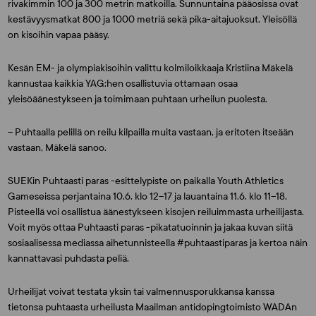
rivakimmin 100 ja 300 metrin matkoilla. Sunnuntaina pääosissa ovat
kestävyysmatkat 800 ja 1000 metriä sekä pika-aitajuoksut. Yleisöllä
on kisoihin vapaa pääsy.
Kesän EM- ja olympiakisoihin valittu kolmiloikkaaja
Kristiina Mäkelä
kannustaa kaikkia YAG:hen osallistuvia ottamaan osaa
yleisöäänestykseen ja toimimaan puhtaan urheilun puolesta.
– Puhtaalla pelillä on reilu kilpailla muita vastaan, ja eritoten itseään
vastaan, Mäkelä sanoo.
SUEKin Puhtaasti paras -esittelypiste on paikalla Youth Athletics
Gameseissa perjantaina 10.6. klo 12–17 ja lauantaina 11.6. klo 11–18.
Pisteellä voi osallistua äänestykseen kisojen reiluimmasta urheilijasta.
Voit myös ottaa Puhtaasti paras -pikatatuoinnin ja jakaa kuvan siitä
sosiaalisessa mediassa aihetunnisteella #puhtaastiparas ja kertoa näin
kannattavasi puhdasta peliä.
Urheilijat voivat testata yksin tai valmennusporukkansa kanssa
tietonsa puhtaasta urheilusta Maailman antidopingtoimisto WADAn