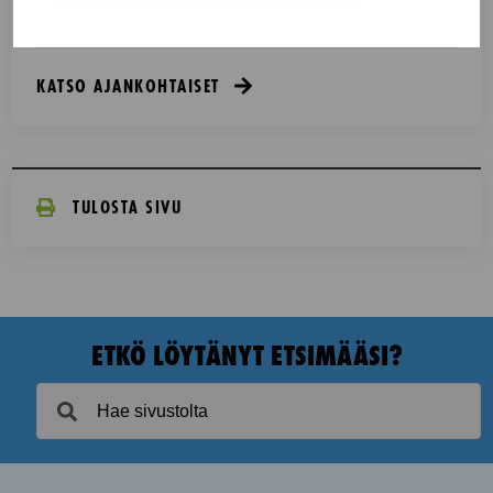
väkivaltaisten alakulttuurien suhteesta
KATSO AJANKOHTAISET
TULOSTA SIVU
ETKÖ LÖYTÄNYT ETSIMÄÄSI?