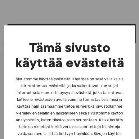
UUSIMMAT UUTISET
Tämä sivusto
UUTISET - 5.8.2026
käyttää evästeitä
Iljukov SUEKin lääketieteelliseksi asiantuntijaksi
Sivustomme käyttää evästeitä. Käytössä on sekä väliaikaisia
UUTISET - 16.7.2026
istuntotunnus-evästeitä, jotka sulkeutuvat, kun suljet
Internet-selaimen, että pysyviä evästeitä, jotka tallentuvat
Dopingrikkomuspäätösten julkistaminen: kysymyksiä
ja vastauksia EUT:n ratkaisusta
laitteelle. Evästeiden avulla voimme tunnistaa selaimesi ja
käyttää näin saamaamme tietoa esimerkiksi sivustollamme
vierailevien selaimien laskemiseen sekä sivustomme käytön
analysointiin, kuten tilastolliseen seurantaan. Kaikki kerätty
UUTISET - 30.6.2026
tieto on nimetöntä, eikä verkossa suoritettuja toimintoja
SUEKin sivuilla uusi blogisarja urheilun ja
väkivaltaisten alakulttuurien suhteesta
voida sen avulla liittää tiettyyn henkilöön. Sivujen käyttöä