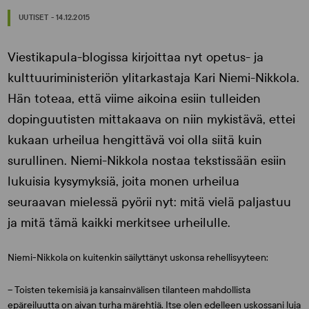
UUTISET - 14.12.2015
Viestikapula-blogissa kirjoittaa nyt opetus- ja
kulttuuriministeriön ylitarkastaja Kari Niemi-Nikkola.
Hän toteaa, että viime aikoina esiin tulleiden
dopinguutisten mittakaava on niin mykistävä, ettei
kukaan urheilua hengittävä voi olla siitä kuin
surullinen. Niemi-Nikkola nostaa tekstissään esiin
lukuisia kysymyksiä, joita monen urheilua
seuraavan mielessä pyörii nyt: mitä vielä paljastuu
ja mitä tämä kaikki merkitsee urheilulle.
Niemi-Nikkola on kuitenkin säilyttänyt uskonsa rehellisyyteen:
– Toisten tekemisiä ja kansainvälisen tilanteen mahdollista
epäreiluutta on aivan turha märehtiä. Itse olen edelleen uskossani luja