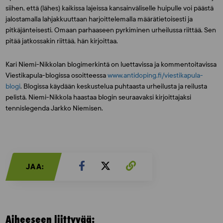
siihen, että (lähes) kaikissa lajeissa kansainväliselle huipulle voi päästä
jalostamalla lahjakkuuttaan harjoittelemalla määrätietoisesti ja
pitkäjänteisesti. Omaan parhaaseen pyrkiminen urheilussa riittää. Sen
pitää jatkossakin riittää, hän kirjoittaa.
Kari Niemi-Nikkolan blogimerkintä on luettavissa ja kommentoitavissa
Viestikapula-blogissa osoitteessa
www.antidoping.fi/viestikapula-
blogi
. Blogissa käydään keskustelua puhtaasta urheilusta ja reilusta
pelistä. Niemi-Nikkola haastaa blogin seuraavaksi kirjoittajaksi
tennislegenda
Jarkko Niemisen.
JAA:
Aiheeseen liittyvää: