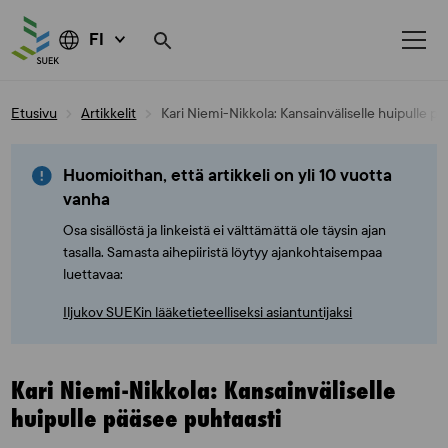
FI
Skip
Etusivu
Artikkelit
Kari Niemi-Nikkola: Kansainväliselle huipulle p
to
content
Huomioithan, että artikkeli on yli 10 vuotta
vanha
Osa sisällöstä ja linkeistä ei välttämättä ole täysin ajan
tasalla. Samasta aihepiiristä löytyy ajankohtaisempaa
luettavaa:
Iljukov SUEKin lääketieteelliseksi asiantuntijaksi
Kari Niemi-Nikkola: Kansainväliselle
huipulle pääsee puhtaasti