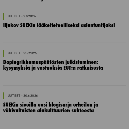
UUTISET - 5.8.2026
Iljukov SUEKin lääketieteelliseksi asiantuntijaksi
UUTISET - 16.7.2026
Dopingrikkomuspäätösten julkistaminen:
kysymyksiä ja vastauksia EUT:n ratkaisusta
UUTISET - 30.6.2026
SUEKin sivuilla uusi blogisarja urheilun ja
väkivaltaisten alakulttuurien suhteesta