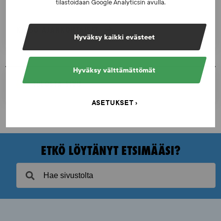
tilastoidaan Google Analyticsin avulla.
KATSO AJANKOHTAISET
Hyväksy kaikki evästeet
Hyväksy välttämättömät
TULOSTA SIVU
ASETUKSET
ETKÖ LÖYTÄNYT ETSIMÄÄSI?