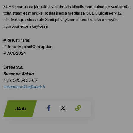
SUEK kannustaa järjestöjä viestimään kilpailumanipulaation vastaisista
toimistaan esimerkiksi sosiaalisessa mediassa. SUEK julkaisee 9.12.
niin Instagramissa kuin X:ssä päivityksen aiheesta, joka on myös
kumppaneiden käytössä.
#ReilustiParas
#UnitedAgainstCorruption
#IACD2024
Lisätietoja:
Susanna Sokka
Puh: 040 740 7477
susanna.sokka@suek.fi
JAA: