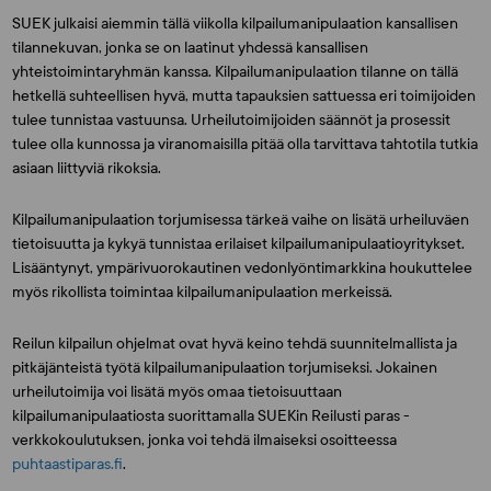
SUEK julkaisi aiemmin tällä viikolla kilpailumanipulaation kansallisen
tilannekuvan, jonka se on laatinut yhdessä kansallisen
yhteistoimintaryhmän kanssa. Kilpailumanipulaation tilanne on tällä
hetkellä suhteellisen hyvä, mutta tapauksien sattuessa eri toimijoiden
tulee tunnistaa vastuunsa. Urheilutoimijoiden säännöt ja prosessit
tulee olla kunnossa ja viranomaisilla pitää olla tarvittava tahtotila tutkia
asiaan liittyviä rikoksia.
Kilpailumanipulaation torjumisessa tärkeä vaihe on lisätä urheiluväen
tietoisuutta ja kykyä tunnistaa erilaiset kilpailumanipulaatioyritykset.
Lisääntynyt, ympärivuorokautinen vedonlyöntimarkkina houkuttelee
myös rikollista toimintaa kilpailumanipulaation merkeissä.
Reilun kilpailun ohjelmat ovat hyvä keino tehdä suunnitelmallista ja
pitkäjänteistä työtä kilpailumanipulaation torjumiseksi. Jokainen
urheilutoimija voi lisätä myös omaa tietoisuuttaan
kilpailumanipulaatiosta suorittamalla SUEKin Reilusti paras -
verkkokoulutuksen, jonka voi tehdä ilmaiseksi osoitteessa
puhtaastiparas.fi
.