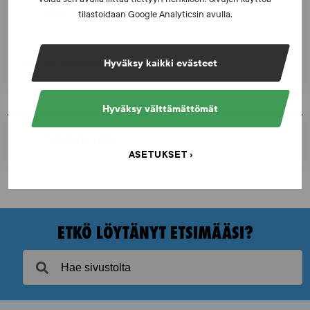
väkivaltaisten alakulttuurien suhteesta
tilastoidaan Google Analyticsin avulla.
KATSO AJANKOHTAISET
Hyväksy kaikki evästeet
Hyväksy välttämättömät
TULOSTA SIVU
ASETUKSET
ETKÖ LÖYTÄNYT ETSIMÄÄSI?