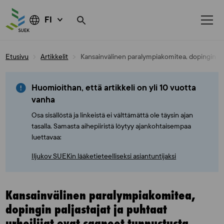
FI
Skip
Etusivu
Artikkelit
Kansainvälinen paralympiakomitea, dopingin palj
to
content
Huomioithan, että artikkeli on yli 10 vuotta
vanha
Osa sisällöstä ja linkeistä ei välttämättä ole täysin ajan
tasalla. Samasta aihepiiristä löytyy ajankohtaisempaa
luettavaa:
Iljukov SUEKin lääketieteelliseksi asiantuntijaksi
Kansainvälinen paralympiakomitea,
dopingin paljastajat ja puhtaat
urheilijat ovat saaneet tunnustusta