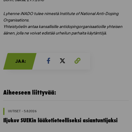
Lyhenne iNADO tulee nimestä Institute of National Anti-Doping
Organisations.
Yhteistyöelin antaa kansallisille antidopingorganisaatioille yhteisen
äänen, jolla ne voivat edistää urheilun parhaita käytäntöjä.
JAA:
Aiheeseen liittyvää:
UUTISET - 5.8.2026
Iljukov SUEKin lääketieteelliseksi asiantuntijaksi