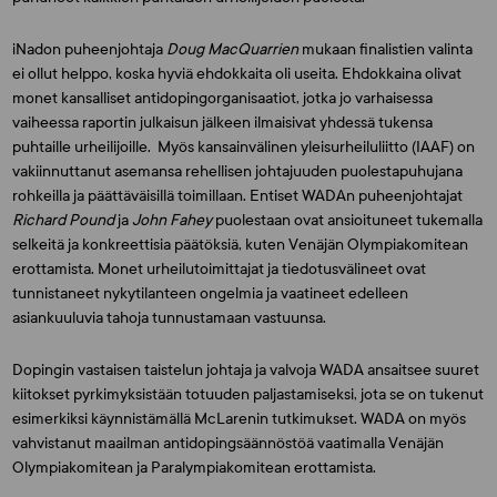
iNadon puheenjohtaja
Doug MacQuarrien
mukaan finalistien valinta
ei ollut helppo, koska hyviä ehdokkaita oli useita. Ehdokkaina olivat
monet kansalliset antidopingorganisaatiot, jotka jo varhaisessa
vaiheessa raportin julkaisun jälkeen ilmaisivat yhdessä tukensa
puhtaille urheilijoille. Myös kansainvälinen yleisurheiluliitto (IAAF) on
vakiinnuttanut asemansa rehellisen johtajuuden puolestapuhujana
rohkeilla ja päättäväisillä toimillaan. Entiset WADAn puheenjohtajat
Richard Pound
ja
John Fahey
puolestaan ovat ansioituneet tukemalla
selkeitä ja konkreettisia päätöksiä, kuten Venäjän Olympiakomitean
erottamista. Monet urheilutoimittajat ja tiedotusvälineet ovat
tunnistaneet nykytilanteen ongelmia ja vaatineet edelleen
asiankuuluvia tahoja tunnustamaan vastuunsa.
Dopingin vastaisen taistelun johtaja ja valvoja WADA ansaitsee suuret
kiitokset pyrkimyksistään totuuden paljastamiseksi, jota se on tukenut
esimerkiksi käynnistämällä McLarenin tutkimukset. WADA on myös
vahvistanut maailman antidopingsäännöstöä vaatimalla Venäjän
Olympiakomitean ja Paralympiakomitean erottamista.