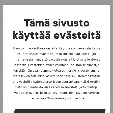
UUTISET - 16.7.2026
Tämä sivusto
Dopingrikkomuspäätösten julkistaminen:
kysymyksiä ja vastauksia EUT:n ratkaisusta
käyttää evästeitä
Sivustomme käyttää evästeitä. Käytössä on sekä väliaikaisia
UUTISET - 30.6.2026
istuntotunnus-evästeitä, jotka sulkeutuvat, kun suljet
SUEKin sivuilla uusi blogisarja urheilun ja
Internet-selaimen, että pysyviä evästeitä, jotka tallentuvat
väkivaltaisten alakulttuurien suhteesta
laitteelle. Evästeiden avulla voimme tunnistaa selaimesi ja
käyttää näin saamaamme tietoa esimerkiksi sivustollamme
vierailevien selaimien laskemiseen sekä sivustomme käytön
analysointiin, kuten tilastolliseen seurantaan. Kaikki kerätty
tieto on nimetöntä, eikä verkossa suoritettuja toimintoja
voida sen avulla liittää tiettyyn henkilöön. Sivujen käyttöä
tilastoidaan Google Analyticsin avulla.
UUSIMMAT UUTISET