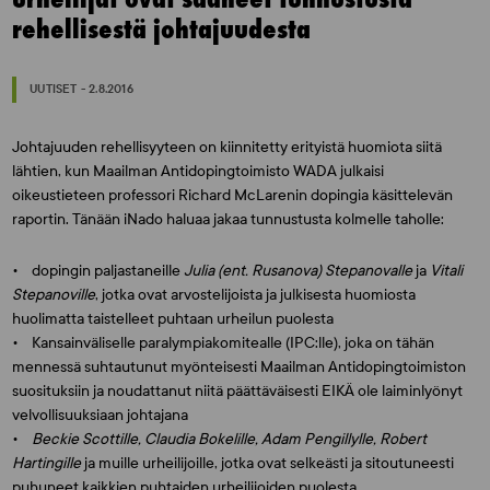
rehellisestä johtajuudesta
UUTISET - 2.8.2016
Johtajuuden rehellisyyteen on kiinnitetty erityistä huomiota siitä
lähtien, kun Maailman Antidopingtoimisto WADA julkaisi
oikeustieteen professori
Richard McLarenin
dopingia käsittelevän
raportin. Tänään iNado haluaa jakaa tunnustusta kolmelle taholle:
• dopingin paljastaneille
Julia (ent. Rusanova) Stepanovalle
ja
Vitali
Stepanoville
, jotka ovat arvostelijoista ja julkisesta huomiosta
huolimatta taistelleet puhtaan urheilun puolesta
• Kansainväliselle paralympiakomitealle (IPC:lle), joka on tähän
mennessä suhtautunut myönteisesti Maailman Antidopingtoimiston
suosituksiin ja noudattanut niitä päättäväisesti EIKÄ ole laiminlyönyt
velvollisuuksiaan johtajana
•
Beckie Scottille, Claudia Bokelille, Adam Pengillylle, Robert
Hartingille
ja muille urheilijoille, jotka ovat selkeästi ja sitoutuneesti
puhuneet kaikkien puhtaiden urheilijoiden puolesta.