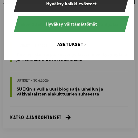
Hyväksy kaikki evästeet
UUTISET - 5.8.2026
Hyväksy välttämättömät
Iljukov SUEKin lääketieteelliseksi asiantuntijaksi
ASETUKSET
UUTISET - 16.7.2026
Dopingrikkomuspäätösten julkistaminen: kysymyksiä
ja vastauksia EUT:n ratkaisusta
UUTISET - 30.6.2026
SUEKin sivuilla uusi blogisarja urheilun ja
väkivaltaisten alakulttuurien suhteesta
KATSO AJANKOHTAISET