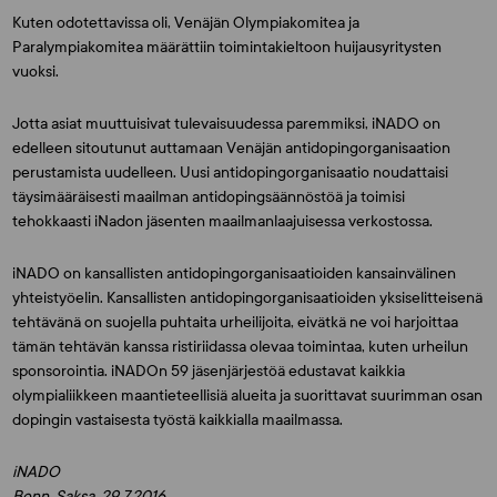
Kuten odotettavissa oli, Venäjän Olympiakomitea ja
Paralympiakomitea määrättiin toimintakieltoon huijausyritysten
vuoksi.
Jotta asiat muuttuisivat tulevaisuudessa paremmiksi, iNADO on
edelleen sitoutunut auttamaan Venäjän antidopingorganisaation
perustamista uudelleen. Uusi antidopingorganisaatio noudattaisi
täysimääräisesti maailman antidopingsäännöstöä ja toimisi
tehokkaasti iNadon jäsenten maailmanlaajuisessa verkostossa.
iNADO on kansallisten antidopingorganisaatioiden kansainvälinen
yhteistyöelin. Kansallisten antidopingorganisaatioiden yksiselitteisenä
tehtävänä on suojella puhtaita urheilijoita, eivätkä ne voi harjoittaa
tämän tehtävän kanssa ristiriidassa olevaa toimintaa, kuten urheilun
sponsorointia. iNADOn 59 jäsenjärjestöä edustavat kaikkia
olympialiikkeen maantieteellisiä alueita ja suorittavat suurimman osan
dopingin vastaisesta työstä kaikkialla maailmassa.
iNADO
Bonn, Saksa, 29.7.2016