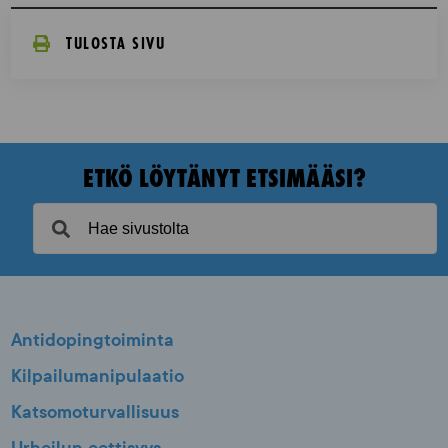
TULOSTA SIVU
ETKÖ LÖYTÄNYT ETSIMÄÄSI?
Antidopingtoiminta
Kilpailumanipulaatio
Katsomoturvallisuus