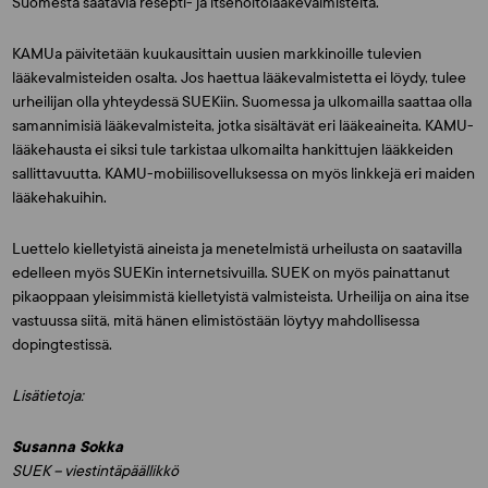
Suomesta saatavia resepti- ja itsehoitolääkevalmisteita.
KAMUa päivitetään kuukausittain uusien markkinoille tulevien
lääkevalmisteiden osalta. Jos haettua lääkevalmistetta ei löydy, tulee
urheilijan olla yhteydessä SUEKiin. Suomessa ja ulkomailla saattaa olla
samannimisiä lääkevalmisteita, jotka sisältävät eri lääkeaineita. KAMU-
lääkehausta ei siksi tule tarkistaa ulkomailta hankittujen lääkkeiden
sallittavuutta. KAMU-mobiilisovelluksessa on myös linkkejä eri maiden
lääkehakuihin.
Luettelo kielletyistä aineista ja menetelmistä urheilusta on saatavilla
edelleen myös SUEKin internetsivuilla. SUEK on myös painattanut
pikaoppaan yleisimmistä kielletyistä valmisteista. Urheilija on aina itse
vastuussa siitä, mitä hänen elimistöstään löytyy mahdollisessa
dopingtestissä.
Lisätietoja:
Susanna Sokka
SUEK – viestintäpäällikkö