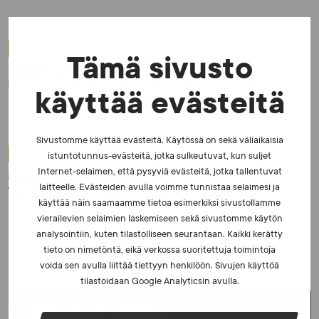
UUTISET - 16.7.2026
Tämä sivusto
Dopingrikkomuspäätösten julkistaminen:
kysymyksiä ja vastauksia EUT:n ratkaisusta
käyttää evästeitä
Sivustomme käyttää evästeitä. Käytössä on sekä väliaikaisia
UUTISET - 30.6.2026
istuntotunnus-evästeitä, jotka sulkeutuvat, kun suljet
Internet-selaimen, että pysyviä evästeitä, jotka tallentuvat
SUEKin sivuilla uusi blogisarja urheilun ja
väkivaltaisten alakulttuurien suhteesta
laitteelle. Evästeiden avulla voimme tunnistaa selaimesi ja
käyttää näin saamaamme tietoa esimerkiksi sivustollamme
vierailevien selaimien laskemiseen sekä sivustomme käytön
analysointiin, kuten tilastolliseen seurantaan. Kaikki kerätty
tieto on nimetöntä, eikä verkossa suoritettuja toimintoja
voida sen avulla liittää tiettyyn henkilöön. Sivujen käyttöä
tilastoidaan Google Analyticsin avulla.
UUSIMMAT UUTISET