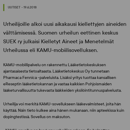
UUTISET - 19.6.2018
Urheilijoille alkoi uusi aikakausi kiellettyjen aineiden
välttämisessä. Suomen urheilun eettinen keskus
SUEK ry julkaisi Kielletyt Aineet ja Menetelmät
Urheilussa eli KAMU-mobiilisovelluksen.
KAMU-mobiilipalvelu on rakennettu Lääketietokeskuksen
ajantasaisesta tietoaltaasta. Lääketietokeskus Oy tunnetaan
Pharmaca Fennica -palveluista. Lisäksi yritys tuottaa kansallisen
eReseptin lääketietokannan ja vastaa kaikkien Pohjoismaiden
lääketurvallisuutta tukevasta lääkkeiden yksilöintitunnuspalvelusta.
Urheilija voi merkitä KAMU-sovellukseen lääkevalmisteet, joita hän
käyttää. Näin tieto kulkee aina hänen mukanaan, niin apteekissa kuin
dopingtestissä. Sovellus on maksuton.