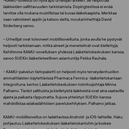
–KAMU-sovellus on hyvä apu urheilijan arkeen. Se helpottaa
lääkkeiden sallittavuuden tarkistamista. Dopingtestissä ei enää
tarvitse olla mukana muistilistaa tai kuvaa lääkekaapista. Merkkaa
vaan valmisteet appiin ja katsoo sieltä, moukarinheittäjä
David
Söderberg
sanoo.
– Urheilijat ovat toivoneet mobiilisovellusta, jonka avulla he pystyvät
helposti tarkistamaan, mitkä aineet ja menetelmät ovat kiellettyjä.
Kehitimme KAMU-sovelluksen yhdessä Lääketietokeskuksen kanssa,
sanoo SUEKin lääketieteellinen asiantuntija
Pekka Rauhala.
– KAMU-palvelun tietopaketti on helposti myös terveydenhuollon
ammattilaisten käytettävissä Pharmaca Fennica -lääketietokantaan
integroituna, kertoo Lääketietokeskuksen toimitusjohtaja
Minna
Palhamo
. Tiedot sallituista ja kielletyistä lääkkeistä ovat aina saatavilla
ajasta ja paikasta riippumatta. Sujuva yhteistyö SUEKin kanssa
mahdollistaa asiakaslähtöisen pavelukehityksen, Palhamo jatkaa.
KAMU-mobiilisovellus on ladattavissa Android- ja iOS-laitteille. Haku
pohjautuu Lääketietokeskuksen lääketietokantohin ja koskee