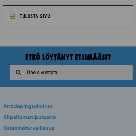
TULOSTA SIVU
ETKÖ LÖYTÄNYT ETSIMÄÄSI?
Antidopingtoiminta
Kilpailumanipulaatio
Katsomoturvallisuus