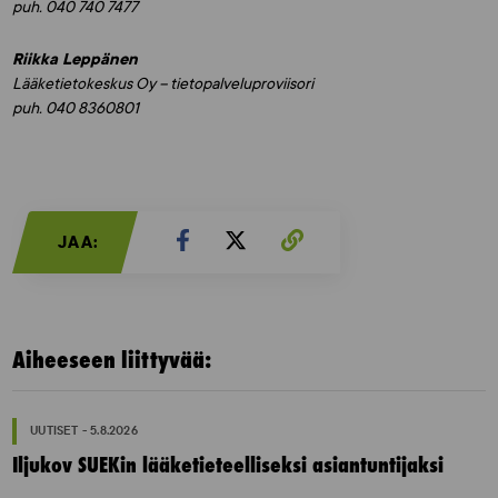
puh. 040 740 7477
Riikka Leppänen
Lääketietokeskus Oy – tietopalveluproviisori
puh. 040 8360801
JAA:
Aiheeseen liittyvää:
UUTISET - 5.8.2026
Iljukov SUEKin lääketieteelliseksi asiantuntijaksi