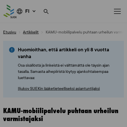
FI
Skip
Etusivu
Artikkelit
KAMU-mobiilipalvelu puhtaan urheilun varmista
to
content
Huomioithan, että artikkeli on yli 8 vuotta
vanha
Osa sisällöstä ja linkeistä ei välttämättä ole täysin ajan
tasalla. Samasta aihepiiristä löytyy ajankohtaisempaa
luettavaa:
Iljukov SUEKin lääketieteelliseksi asiantuntijaksi
KAMU-mobiilipalvelu puhtaan urheilun
varmistajaksi