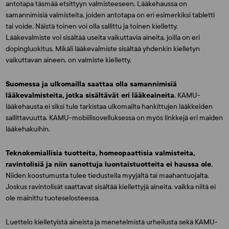
antotapa täsmää etsittyyn valmisteeseen. Lääkehaussa on
samannimisiä valmisteita, joiden antotapa on eri esimerkiksi tabletti
tai voide. Näistä toinen voi olla sallittu ja toinen kielletty.
Lääkevalmiste voi sisältää useita vaikuttavia aineita, joilla on eri
dopingluokitus. Mikäli lääkevalmiste sisältää yhdenkin kielletyn
vaikuttavan aineen, on valmiste kielletty.
Suomessa ja ulkomailla saattaa olla samannimisiä
lääkevalmisteita, jotka sisältävät eri lääkeaineita
. KAMU-
lääkehausta ei siksi tule tarkistaa ulkomailta hankittujen lääkkeiden
sallittavuutta. KAMU-mobiilisovelluksessa on myös linkkejä eri maiden
lääkehakuihin.
Teknokemiallisia tuotteita, homeopaattisia valmisteita,
ravintolisiä ja niin sanottuja luontaistuotteita ei haussa ole.
Niiden koostumusta tulee tiedustella myyjältä tai maahantuojalta.
Joskus ravintolisät saattavat sisältää kiellettyjä aineita, vaikka niitä ei
ole mainittu tuoteselosteessa.
Luettelo kielletyistä aineista ja menetelmistä urheilusta sekä KAMU-