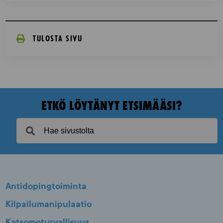
TULOSTA SIVU
ETKÖ LÖYTÄNYT ETSIMÄÄSI?
Antidopingtoiminta
Kilpailumanipulaatio
Katsomoturvallisuus