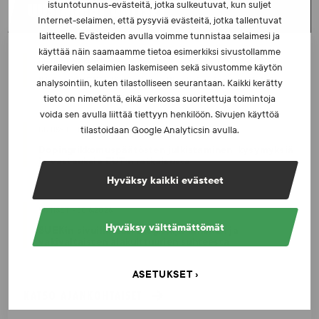
UUSIMMAT UUTISET
istuntotunnus-evästeitä, jotka sulkeutuvat, kun suljet
Internet-selaimen, että pysyviä evästeitä, jotka tallentuvat
laitteelle. Evästeiden avulla voimme tunnistaa selaimesi ja
käyttää näin saamaamme tietoa esimerkiksi sivustollamme
UUTISET - 5.8.2026
vierailevien selaimien laskemiseen sekä sivustomme käytön
Iljukov SUEKin lääketieteelliseksi asiantuntijaksi
analysointiin, kuten tilastolliseen seurantaan. Kaikki kerätty
tieto on nimetöntä, eikä verkossa suoritettuja toimintoja
voida sen avulla liittää tiettyyn henkilöön. Sivujen käyttöä
tilastoidaan Google Analyticsin avulla.
UUTISET - 16.7.2026
Dopingrikkomuspäätösten julkistaminen: kysymyksiä
ja vastauksia EUT:n ratkaisusta
Hyväksy kaikki evästeet
UUTISET - 30.6.2026
Hyväksy välttämättömät
SUEKin sivuilla uusi blogisarja urheilun ja
väkivaltaisten alakulttuurien suhteesta
ASETUKSET
KATSO AJANKOHTAISET