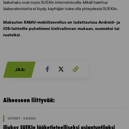
lääkehaku ovat myös SUEKin internetsivuilla. Mikäli haettua
lääkevalmistetta ei löydy, käyttäjän tulee olla yhteydessä SUEKiin.
Maksuton KAMU-mobiilisovellus on ladattavissa Android- ja
iOS-laitteille puhelimesi kielivalinnan mukaan, suomeksi tai
ruotsiksi
.
JAA:
Aiheeseen liittyvää:
UUTISET - 5.8.2026
Iljukov SUEKin lääketieteelliseksi asiantuntijaksi