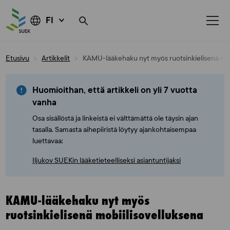
FI
Skip
Etusivu
Artikkelit
KAMU-lääkehaku nyt myös ruotsinkielisenä mob
to
content
Huomioithan, että artikkeli on yli 7 vuotta
vanha
Osa sisällöstä ja linkeistä ei välttämättä ole täysin ajan
tasalla. Samasta aihepiiristä löytyy ajankohtaisempaa
luettavaa:
Iljukov SUEKin lääketieteelliseksi asiantuntijaksi
KAMU-lääkehaku nyt myös
ruotsinkielisenä mobiilisovelluksena