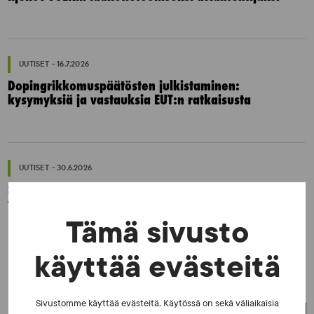
UUTISET - 16.7.2026
Dopingrikkomuspäätösten julkistaminen:
kysymyksiä ja vastauksia EUT:n ratkaisusta
UUTISET - 30.6.2026
SUEKin sivuilla uusi blogisarja urheilun ja
väkivaltaisten alakulttuurien suhteesta
Tämä sivusto
käyttää evästeitä
Sivustomme käyttää evästeitä. Käytössä on sekä väliaikaisia