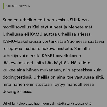
UUTISET - 18.2.2019
Suomen urheilun eettinen keskus SUEK ry:n
mobiilisovellus Kielletyt Aineet ja Menetelmät
Urheilussa eli KAMU auttaa urheilijaa arjessa.
KAMU-lääkehaussa voi tarkistaa Suomessa saatavia
resepti- ja itsehoitolääkevalmisteita. Samalla
urheilija voi merkitä KAMU-sovellukseen
lääkevalmisteet, joita hän käyttää. Näin tieto
kulkee aina hänen mukanaan, niin apteekissa kuin
dopingtestissä. Urheilija on aina itse vastuussa siitä,
mitä hänen elimistöstään löytyy mahdollisessa
dopingtestissä.
Urheilijan tulee ottaa huomioon valmistetta tarkistaessa, että