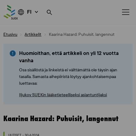
FI
Skip
Etusivu
Artikkelit
Kaarina Hazard: Puhuisit, langennut
to
content
Huomioithan, että artikkeli on yli 12 vuotta
vanha
Osa sisällöstä ja linkeistä ei välttämättä ole täysin ajan
tasalla. Samasta aihepiiristä löytyy ajankohtaisempaa
luettavaa:
Iljukov SUEKin lääketieteelliseksi asiantuntijaksi
Kaarina Hazard: Puhuisit, langennut
UUTISET - 30.6.2014