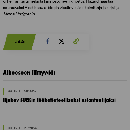
urheilijan tai urheilusta kiinnostuneen kirjoitus. Hazard haastaa
seuraavaksi Viestikapula-blogin viestinviejäksi toimittaja ja kirjailija
Minna Lindgrenin.
JAA:
Aiheeseen liittyvää:
UUTISET - 5.8.2026
Iljukov SUEKin lääketieteelliseksi asiantuntijaksi
UUTISET - 16.7.2026