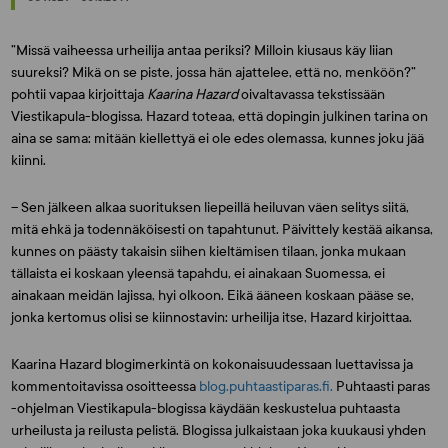
”Missä vaiheessa urheilija antaa periksi? Milloin kiusaus käy liian
suureksi? Mikä on se piste, jossa hän ajattelee, että no, menköön?”
pohtii vapaa kirjoittaja
Kaarina Hazard
oivaltavassa tekstissään
Viestikapula-blogissa. Hazard toteaa, että dopingin julkinen tarina on
aina se sama: mitään kiellettyä ei ole edes olemassa, kunnes joku jää
kiinni.
– Sen jälkeen alkaa suorituksen liepeillä heiluvan väen selitys siitä,
mitä ehkä ja todennäköisesti on tapahtunut. Päivittely kestää aikansa,
kunnes on päästy takaisin siihen kieltämisen tilaan, jonka mukaan
tällaista ei koskaan yleensä tapahdu, ei ainakaan Suomessa, ei
ainakaan meidän lajissa, hyi olkoon. Eikä ääneen koskaan pääse se,
jonka kertomus olisi se kiinnostavin: urheilija itse, Hazard kirjoittaa.
Kaarina Hazard blogimerkintä on kokonaisuudessaan luettavissa ja
kommentoitavissa osoitteessa
blog.puhtaastiparas.fi.
Puhtaasti paras
-ohjelman Viestikapula-blogissa käydään keskustelua puhtaasta
urheilusta ja reilusta pelistä. Blogissa julkaistaan joka kuukausi yhden