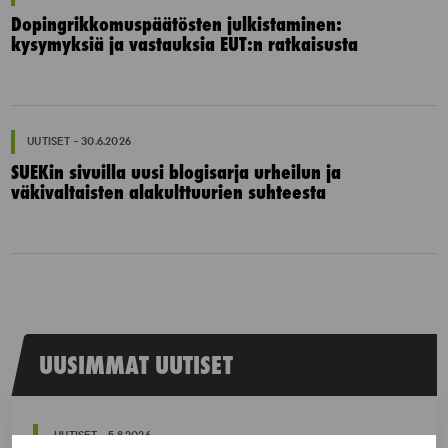
Dopingrikkomuspäätösten julkistaminen:
kysymyksiä ja vastauksia EUT:n ratkaisusta
UUTISET - 30.6.2026
SUEKin sivuilla uusi blogisarja urheilun ja
väkivaltaisten alakulttuurien suhteesta
UUSIMMAT UUTISET
UUTISET - 5.8.2026