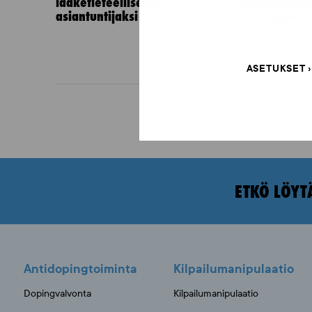
lääketieteelliseksi
julkistamine
asiantuntijaksi
vastauksia E
ASETUKSET
ETKÖ LÖYT
Antidopingtoiminta
Kilpailumanipulaatio
Dopingvalvonta
Kilpailumanipulaatio