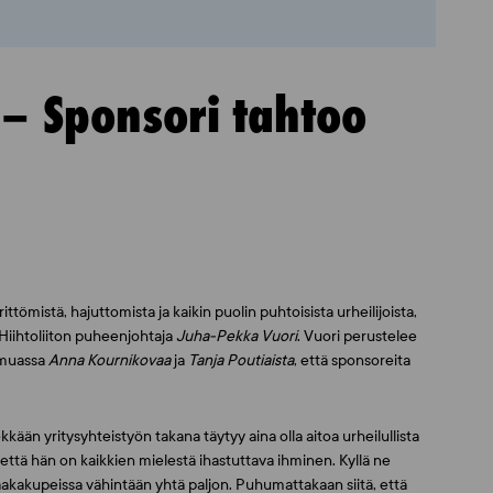
– Sponsori tahtoo
ttömistä, hajuttomista ja kaikin puolin puhtoisista urheilijoista,
 Hiihtoliiton puheenjohtaja
Juha-Pekka Vuori
. Vuori perustelee
 muassa
Anna Kournikovaa
ja
Tanja Poutiaista
, että sponsoreita
ään yritysyhteistyön takana täytyy aina olla aitoa urheilullista
 että hän on kaikkien mielestä ihastuttava ihminen. Kyllä ne
akakupeissa vähintään yhtä paljon. Puhumattakaan siitä, että