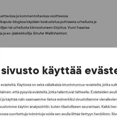
.
ettavissa ja kommentoitavissa osoitteessa
stikapula-blogissa käydään keskustelua puhtaasta urheilusta ja
ilijan tai urheilusta kiinnostuneen kirjoitus. Vuori haastaa
a ja ex-jääkiekkoilija
Sinuhe Wallinheimon
.
sivusto käyttää eväst
västeitä. Käytössä on sekä väliaikaisia istuntotunnus-evästeitä, jotka sul
laimen, että pysyviä evästeitä, jotka tallentuvat laitteelle. Evästeiden avu
i ja käyttää näin saamaamme tietoa esimerkiksi sivustollamme vierailevie
026
UUTISET - 30.6.2026
vustomme käytön analysointiin, kuten tilastolliseen seurantaan. Kaikki kerä
muspäätösten
SUEKin sivuilla uusi
ossa suoritettuja toimintoja voida sen avulla liittää tiettyyn henkilöön. Si