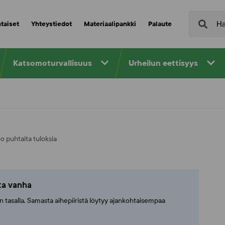
taiset
Yhteystiedot
Materiaalipankki
Palaute
Katsomoturvallisuus
Urheilun eettisyys
o puhtaita tuloksia
tta vanha
ajan tasalla. Samasta aihepiiristä löytyy ajankohtaisempaa