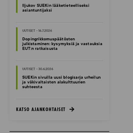
Iljukov SUEKin lääketieteelliseksi
asiantuntijaksi
UUTISET - 16.7.2026
Dopingrikkomuspäätösten
julkistaminen: kysymyksiä ja vastauksia
EUT:n ratkaisusta
UUTISET - 30.6.2026
SUEKin sivuilla uusi blogisarja urheilun
ja väkivaltaisten alakulttuurien
suhteesta
KATSO AJANKOHTAISET