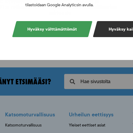
n: kysymyksiä ja
blogisarja urheilun ja
tilastoidaan Google Analyticsin avulla.
UT:n ratkaisusta
väkivaltaisten alakulttuurien
suhteesta
Hyväksy välttämättömät
Hyväksy kai
ÄNYT ETSIMÄÄSI?
Katsomoturvallisuus
Urheilun eettisyys
Katsomoturvallisuus
Yleiset eettiset asiat