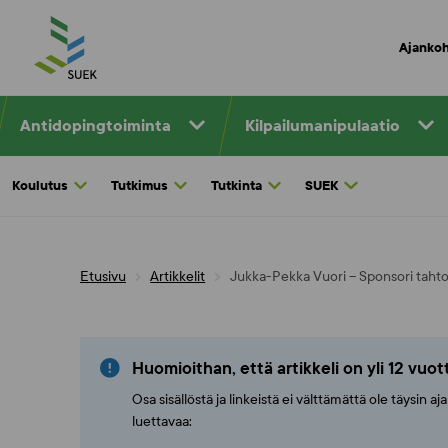
Skip
to
Ajankoh
content
Antidopingtoiminta
Kilpailumanipulaatio
Koulutus
Tutkimus
Tutkinta
SUEK
Etusivu
Artikkelit
Jukka-Pekka Vuori – Sponsori tahto
Huomioithan, että artikkeli on yli 12 vuo
Osa sisällöstä ja linkeistä ei välttämättä ole täysin 
luettavaa: