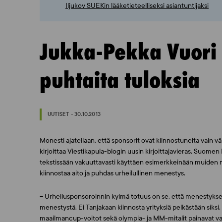
Iljukov SUEKin lääketieteelliseksi asiantuntijaksi
Jukka-Pekka Vuori 
puhtaita tuloksia
UUTISET - 30.10.2013
Monesti ajatellaan, että sponsorit ovat kiinnostuneita vain väri
kirjoittaa Viestikapula-blogin uusin kirjoittajavieras, Suomen
tekstissään vakuuttavasti käyttäen esimerkkeinään muiden
kiinnostaa aito ja puhdas urheilullinen menestys.
– Urheilusponsoroinnin kylmä totuus on se, että menestyksekk
menestystä. Ei Tanjakaan kiinnosta yrityksiä pelkästään siksi,
maailmancup-voitot sekä olympia- ja MM-mitalit painavat va