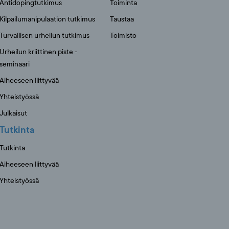
Antidopingtutkimus
Toiminta
Kilpailumanipulaation tutkimus
Taustaa
Turvallisen urheilun tutkimus
Toimisto
Urheilun kriittinen piste -
seminaari
Aiheeseen liittyvää
Yhteistyössä
Julkaisut
Tutkinta
Tutkinta
Aiheeseen liittyvää
Yhteistyössä