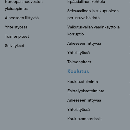
Euroopan neuvoston
Epäasiallinen kohtelu
yleissopimus
Seksuaalinen ja sukupuoleen
Aiheeseen liittyvää
perustuva häirintä
Yhteistyössä
Vaikutusvallan väärinkäyttö ja
korruptio
Toimenpiteet
Aiheeseen liittyvää
Selvitykset
Yhteistyössä
Toimenpiteet
Koulutus
Koulutustoiminta
Esittelypistetoiminta
Aiheeseen liittyvää
Yhteistyössä
Koulutusmateriaalit