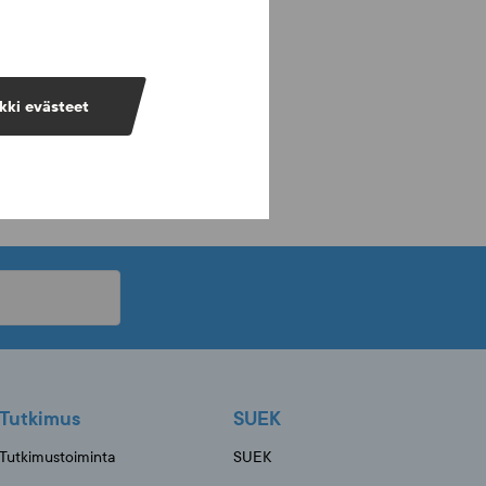
kki evästeet
Tutkimus
SUEK
Tutkimustoiminta
SUEK