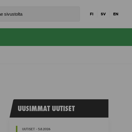
FI
SV
EN
UUSIMMAT UUTISET
UUTISET - 5.8.2026