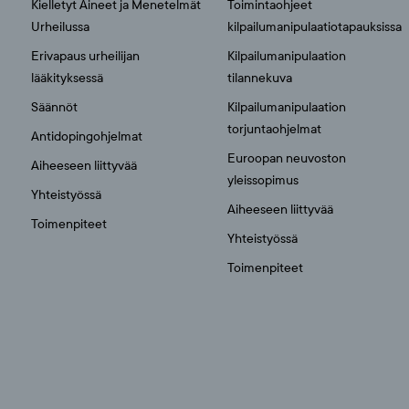
Kielletyt Aineet ja Menetelmät
Toimintaohjeet
Urheilussa
kilpailumanipulaatiotapauksissa
Erivapaus urheilijan
Kilpailumanipulaation
lääkityksessä
tilannekuva
Säännöt
Kilpailumanipulaation
torjuntaohjelmat
Antidopingohjelmat
Euroopan neuvoston
Aiheeseen liittyvää
yleissopimus
Yhteistyössä
Aiheeseen liittyvää
Toimenpiteet
Yhteistyössä
Toimenpiteet