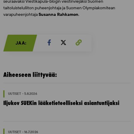
seuraavaksi Viestikapula-blogin viestinviejäksi Suomen
taitoluisteluliiton puheenjohtaja ja Suomen Olympiakomitean
varapuheenjohtaja
Susanna Rahkamon
.
JAA:
Aiheeseen liittyvää:
UUTISET - 5.8.2026
Iljukov SUEKin lääketieteelliseksi asiantuntijaksi
UUTISET - 16.7.2026