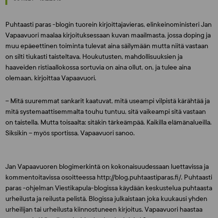
Puhtaasti paras -blogin tuorein kirjoittajavieras, elinkeinoministeri Jan
Vapaavuori maalaa kirjoituksessaan kuvan maailmasta, jossa doping ja
muu epäeettinen toiminta tulevat aina säilymään mutta niitä vastaan
on silti tiukasti taisteltava. Houkutusten, mahdollisuuksien ja
haaveiden ristiaallokossa sortuvia on aina ollut, on, ja tulee aina
olemaan, kirjoittaa Vapaavuori.
– Mitä suuremmat sankarit kaatuvat, mitä useampi vilpistä kärähtää ja
mitä systemaattisemmalta touhu tuntuu, sitä vaikeampi sitä vastaan
on taistella. Mutta toisaalta: sitäkin tärkeämpää. Kaikilla elämänalueilla.
Siksikin – myös sportissa, Vapaavuori sanoo.
Jan Vapaavuoren blogimerkintä on kokonaisuudessaan luettavissa ja
kommentoitavissa osoitteessa http://blog.puhtaastiparas.fi/. Puhtaasti
paras -ohjelman Viestikapula-blogissa käydään keskustelua puhtaasta
urheilusta ja reilusta pelistä. Blogissa julkaistaan joka kuukausi yhden
urheilijan tai urheilusta kiinnostuneen kirjoitus. Vapaavuori haastaa