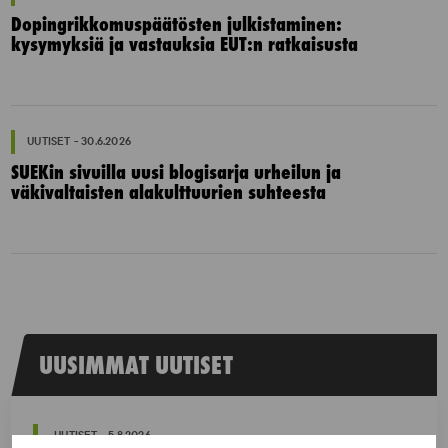
Dopingrikkomuspäätösten julkistaminen:
kysymyksiä ja vastauksia EUT:n ratkaisusta
UUTISET - 30.6.2026
SUEKin sivuilla uusi blogisarja urheilun ja
väkivaltaisten alakulttuurien suhteesta
UUSIMMAT UUTISET
UUTISET - 5.8.2026