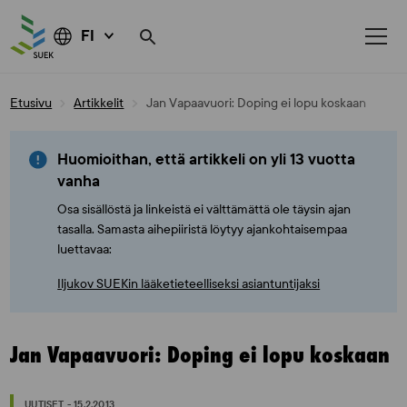
FI
Skip
Etusivu
Artikkelit
Jan Vapaavuori: Doping ei lopu koskaan
to
content
Huomioithan, että artikkeli on yli 13 vuotta
vanha
Osa sisällöstä ja linkeistä ei välttämättä ole täysin ajan
tasalla. Samasta aihepiiristä löytyy ajankohtaisempaa
luettavaa:
Iljukov SUEKin lääketieteelliseksi asiantuntijaksi
Jan Vapaavuori: Doping ei lopu koskaan
UUTISET - 15.2.2013