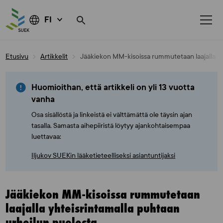
FI
Skip
Etusivu
Artikkelit
Jääkiekon MM-kisoissa rummutetaan laajalla yh
to
content
Huomioithan, että artikkeli on yli 13 vuotta
vanha
Osa sisällöstä ja linkeistä ei välttämättä ole täysin ajan
tasalla. Samasta aihepiiristä löytyy ajankohtaisempaa
luettavaa:
Iljukov SUEKin lääketieteelliseksi asiantuntijaksi
Jääkiekon MM-kisoissa rummutetaan
laajalla yhteisrintamalla puhtaan
urheilun puolesta