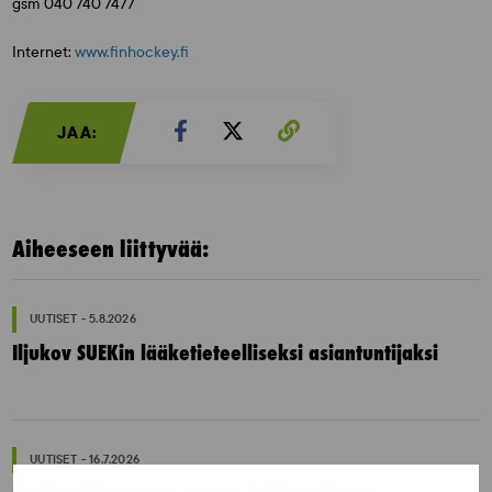
gsm 040 740 7477
Internet:
www.finhockey.fi
JAA:
Aiheeseen liittyvää:
UUTISET - 5.8.2026
Iljukov SUEKin lääketieteelliseksi asiantuntijaksi
UUTISET - 16.7.2026