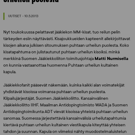
UUTISET - 10.5.2013
Nyt toukokuussa pelattavat jääkiekon MM-kisat, tuo reilun pelin
tärkeyden esiin näyttävästi. Kisajoukkueiden kapteenit allekirjoittavat
kisojen aikana julkisen sitoumuksen puhtaan urheilun puolesta. Koko
kisatapahtuma on julistautunut puhtaan urheilun kisoiksi, minkä
merkkinä Suomen Jääkiekkoliiton toimitusjohtaja
Matti Nurmisella
on kunnia vastaanottaa huomenna Puhtaan urheilun kultainen
kapula.
Jääkiekkofanit pääsevät näkemään, kuinka kaikki alan voimatekijät
yhdistävät kisoissa voimansa puhtaan urheilun puolesta.
Kilpailujärjestäjät, Suomen Jääkiekkoliitto, Kansainvälinen
Jääkiekkoliitto IIHF, Maailman Antidopingtoimisto WADA ja Suomen
Antidopingtoimikunta ADT vievät kisoissa yhteistä puhtaan urheilun
sanomaa. Suomessa järjestettäviä kansainvälisiä urheilutapahtumia
kiertävä puhtaan urheilun kultainen viestikapula kiteyttää yhteisen
tahdon ja suunnan. Kapula on viimeksi nähty muodostelmaluistelun