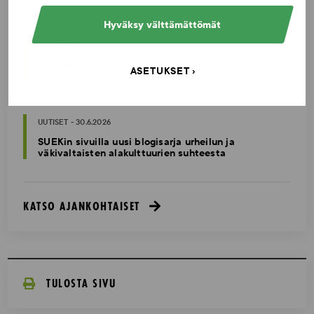
Hyväksy välttämättömät
UUTISET - 16.7.2026
Dopingrikkomuspäätösten julkistaminen: kysymyksiä
ASETUKSET
ja vastauksia EUT:n ratkaisusta
UUTISET - 30.6.2026
SUEKin sivuilla uusi blogisarja urheilun ja
väkivaltaisten alakulttuurien suhteesta
KATSO AJANKOHTAISET
TULOSTA SIVU