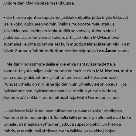
junioreiden MM-kisoissa maaliskuussa.
– On hienoa ojentaa kapula nyt jääkiekkoilijoille, jotka myös liikkuvat
jäällä koko joukkueen voimin. Vaikka muodostelmaluistelu ja
jääkiekko ovat lajeina erilaisia, meillä on vahva yhteinen viesti:
joukkueessa piilee voima! Toivon, että jääkiekon MM-kisat ovat
suomalaisille yhtä kullanväriset kuin muodostelmaluistelun MM-kisat
olivat, Suomen Taitoluisteluliiton toiminnanjohtaja
Lea Åman
sanoo.
– Meidän kisoissamme jäällä ei ole ehkä nähtävissä taidetta ja
kauneutta yhtä paljon kuin muodostelmaluistelun MM-kisoissa, mutta
sama upea joukkuehenki ja tahto toimia reilusti takuuvarmasti.
Puhdas urheilu on niin urheilijoiden kuin urheiluyleisön oikeus – jos
hylkäämme sen, hylkäämme samalla urheilun ytimen ja idean,
Suomen Jääkiekkoliiton toimitusjohtaja Matti Nurminen sanoo.
– Jääkiekon MM-kisat, ovat julistaneet olevansa koko urheilevan
Suomen yhteinen projekti. Samalla lailla puhdas ja reilu peli ovat koko
urheilevan maailman yhteinen jatkuva superprojekti. On hienoa
nähdä, että reilu peli yhdistää meitä kaikkia. Jääkiekkokisojen