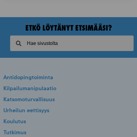
ETKÖ LÖYTÄNYT ETSIMÄÄSI?
Antidopingtoiminta
Kilpailumanipulaatio
Katsomoturvallisuus
Urheilun eettisyys
Koulutus
Tutkimus