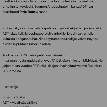
näyttävä kannanotto puhtaan urheilun puolesta kertoo eettisen
urheilun tärkeydestä, Suomen Antidopingtoimikunta ADT ry:n
pääsihteeri
Pirjo Ruutu
sanoo.
Kultaa näkyy kisoissa paitsi kapulassa myös urheilijoiden jaloissa, sillä
ADT jakaa kaikille dopingtestatuille urheilijoille puhtaan urheilun
kultaiset kengännauhat. Niitä käyttämättä urheilijat voivat näyttää
olevansa puhtaan urheilun asialla.
Toukokuun 3.–19. päivä pelattavat jääkiekon
maailmanmestaruuskilpailut ovat 77. jääkiekon miesten MM-kisat. Ne
järjestetään vuoden 2012 MM-kisojen tavoin yhteisvoimin Ruotsissa
ja Suomessa.
Lisätietoja:
Susanna Sokka
ADT – viestintäpäällikkö