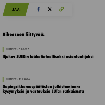
JAA:
Aiheeseen liittyvää:
UUTISET - 5.8.2026
Iljukov SUEKin lääketieteelliseksi asiantuntijaksi
UUTISET - 16.7.2026
Dopingrikkomuspäätösten julkistaminen:
kysymyksiä ja vastauksia EUT:n ratkaisusta