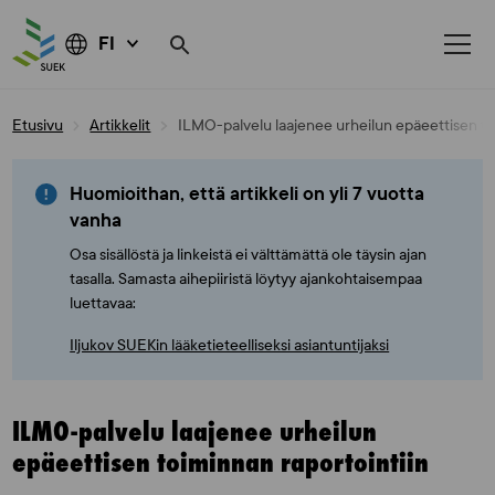
FI
Skip
Etusivu
Artikkelit
ILMO-palvelu laajenee urheilun epäeettisen to
to
content
Huomioithan, että artikkeli on yli 7 vuotta
vanha
Osa sisällöstä ja linkeistä ei välttämättä ole täysin ajan
tasalla. Samasta aihepiiristä löytyy ajankohtaisempaa
luettavaa:
Iljukov SUEKin lääketieteelliseksi asiantuntijaksi
ILMO-palvelu laajenee urheilun
epäeettisen toiminnan raportointiin