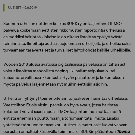
UUTISET - 5.6.2019
Suomen urheilun eettinen keskus SUEK ry on laajentanut ILMO-
palvelua koskemaan eettisten rikkomusten raportointia urheilussa
esimerkiksi häirintää. Jokaisella on oikeus ilmoittaa epäilyttävästä
toiminnasta. Ilmoittaja auttaa suojelemaan urheilijoita ja urheilua sekä
turvaamaan tasavertaiset ja turvalliset lähtökohdat kaikille urheilijoille.
Vuoden 2018 alussa avatussa digitaalisessa palvelussa on tähän asti
voinut ilmoittaa mahdollista doping-, kilpailumanipulaatio- tai
katsomoturvallisuusrikkomusta. Hyvän palautteen ja kokemuksen
myötä palvelua laajennetaan nyt muihin eettisiin asioihin.
Urheilu on ryhtynyt toimenpiteisiin torjuakseen häirintää urheilussa.
Väestöliiton Et ole yksin -palvelu on hyvä avaus, jossa häirintää
kokeneet voivat saada apua. ILMOn laajentuminen auttaa meitä
entistä enemmän puuttumaan ja torjumaan tätä ilmiötä. Lisäksi
yhteistyössä suunniteltavat koulutukset ja materiaalit luovat vahvan
perustan ennaltaehkäisevälle toiminnalle, SUEKin pääsihteeri
Teemu