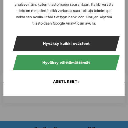
Dopingrikkomuspäätösten julkistaminen: kysymyksiä
analysointiin, kuten tilastolliseen seurantaan. Kaikki kerätty
ja vastauksia EUT:n ratkaisusta
tieto on nimetöntä, eikä verkossa suoritettuja toimintoja
voida sen avulla liittää tiettyyn henkilöön. Sivujen käyttöä
tilastoidaan Google Analyticsin avulla.
UUTISET - 30.6.2026
SUEKin sivuilla uusi blogisarja urheilun ja
väkivaltaisten alakulttuurien suhteesta
Hyväksy kaikki evästeet
KATSO AJANKOHTAISET
Hyväksy välttämättömät
ASETUKSET
TULOSTA SIVU