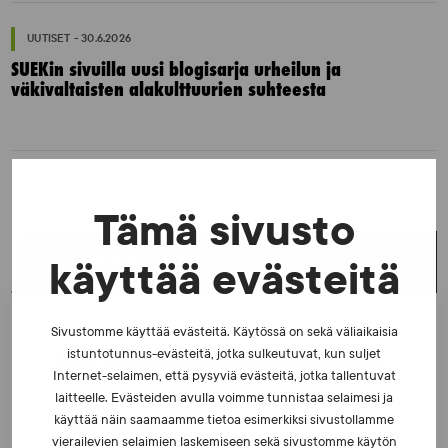
UUTISET - 30.6.2026
SUEKin sivuilla uusi blogisarja urheilun ja
väkivaltaisten alakulttuurien suhteesta
Tämä sivusto
UUSIMMAT UUTISET
käyttää evästeitä
Sivustomme käyttää evästeitä. Käytössä on sekä väliaikaisia
UUTISET - 5.8.2026
istuntotunnus-evästeitä, jotka sulkeutuvat, kun suljet
Iljukov SUEKin lääketieteelliseksi asiantuntijaksi
Internet-selaimen, että pysyviä evästeitä, jotka tallentuvat
laitteelle. Evästeiden avulla voimme tunnistaa selaimesi ja
käyttää näin saamaamme tietoa esimerkiksi sivustollamme
UUTISET - 16.7.2026
vierailevien selaimien laskemiseen sekä sivustomme käytön