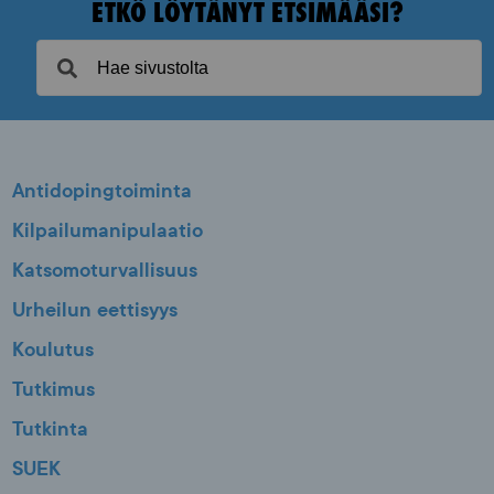
ETKÖ LÖYTÄNYT ETSIMÄÄSI?
Antidopingtoiminta
Kilpailumanipulaatio
Katsomoturvallisuus
Urheilun eettisyys
Koulutus
Tutkimus
Tutkinta
SUEK