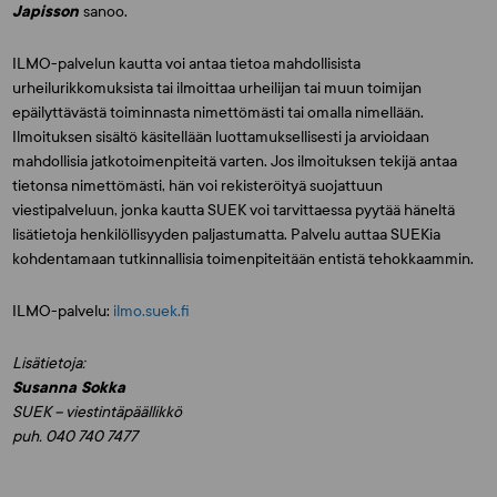
Japisson
sanoo.
ILMO-palvelun kautta voi antaa tietoa mahdollisista
urheilurikkomuksista tai ilmoittaa urheilijan tai muun toimijan
epäilyttävästä toiminnasta nimettömästi tai omalla nimellään.
Ilmoituksen sisältö käsitellään luottamuksellisesti ja arvioidaan
mahdollisia jatkotoimenpiteitä varten. Jos ilmoituksen tekijä antaa
tietonsa nimettömästi, hän voi rekisteröityä suojattuun
viestipalveluun, jonka kautta SUEK voi tarvittaessa pyytää häneltä
lisätietoja henkilöllisyyden paljastumatta. Palvelu auttaa SUEKia
kohdentamaan tutkinnallisia toimenpiteitään entistä tehokkaammin.
ILMO-palvelu:
ilmo.suek.fi
Lisätietoja:
Susanna Sokka
SUEK – viestintäpäällikkö
puh. 040 740 7477