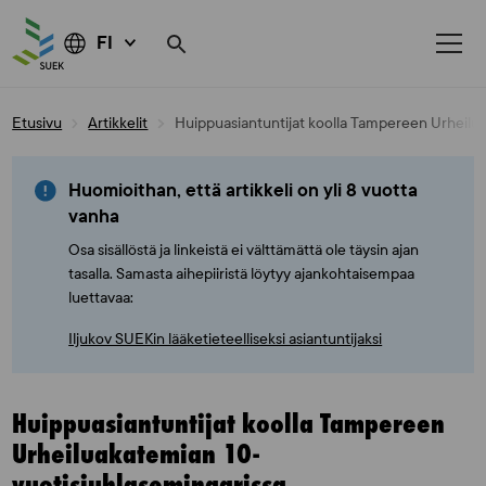
FI
Skip
Etusivu
Artikkelit
Huippuasiantuntijat koolla Tampereen Urheilu
to
content
Huomioithan, että artikkeli on yli 8 vuotta
vanha
Osa sisällöstä ja linkeistä ei välttämättä ole täysin ajan
tasalla. Samasta aihepiiristä löytyy ajankohtaisempaa
luettavaa:
Iljukov SUEKin lääketieteelliseksi asiantuntijaksi
Huippuasiantuntijat koolla Tampereen
Urheiluakatemian 10-
vuotisjuhlaseminaarissa