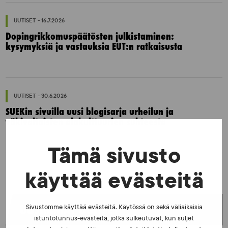
UUTISET - 16.7.2026
Dopingrikkomuspäätösten julkistaminen:
kysymyksiä ja vastauksia EUT:n ratkaisusta
UUTISET - 30.6.2026
SUEKin sivuilla uusi blogisarja urheilun ja
väkivaltaisten alakulttuurien suhteesta
Tämä sivusto
käyttää evästeitä
UUSIMMAT UUTISET
Sivustomme käyttää evästeitä. Käytössä on sekä väliaikaisia
istuntotunnus-evästeitä, jotka sulkeutuvat, kun suljet