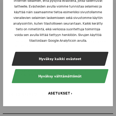
Internet-selaimen, että pysyviä evästeitä, jotka tallentuvat
laitteelle. Evästeiden avulla voimme tunnistaa selaimesi ja
UUTISET - 5.8.2026
käyttää näin saamaamme tietoa esimerkiksi sivustollamme
Iljukov SUEKin lääketieteelliseksi asiantuntijaksi
vierailevien selaimien laskemiseen sekä sivustomme käytön
analysointiin, kuten tilastolliseen seurantaan. Kaikki kerätty
tieto on nimetöntä, eikä verkossa suoritettuja toimintoja
UUTISET - 16.7.2026
voida sen avulla liittää tiettyyn henkilöön. Sivujen käyttöä
tilastoidaan Google Analyticsin avulla.
Dopingrikkomuspäätösten julkistaminen: kysymyksiä
ja vastauksia EUT:n ratkaisusta
Hyväksy kaikki evästeet
UUTISET - 30.6.2026
SUEKin sivuilla uusi blogisarja urheilun ja
väkivaltaisten alakulttuurien suhteesta
Hyväksy välttämättömät
ASETUKSET
KATSO AJANKOHTAISET