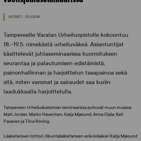
UUTISET - 15.5.2018
Tampereelle Varalan Urheiluopistolle kokoontuu
18.–19.5. nimekästä urheiluväkeä. Asiantuntijat
käsittelevät juhlaseminaarissa kuormituksen
seurantaa ja palautumisen edistämistä,
painonhallinnan ja harjoittelun tasapainoa sekä
sitä, miten vammat ja sairaudet saa kuriin
laadukkaalla harjoittelulla.
Tampereen Urheiluakatemian seminaarissa puhuvat muun muassa
Matt Jordan, Marko Haverinen, Katja Mjøsund, Anna Ojala, Kati
Pasanen ja
Tiina Röning
.
Lääketieteen tohtori, liikuntalääketieteen erikoislääkäri Katja Mjøsund