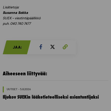
Lisätietoja:
Susanna Sokka
SUEK – viestintäpäällikkö
puh. 040 740 7477
JAA:
Aiheeseen liittyvää:
UUTISET - 5.8.2026
Iljukov SUEKin lääketieteelliseksi asiantuntijaksi