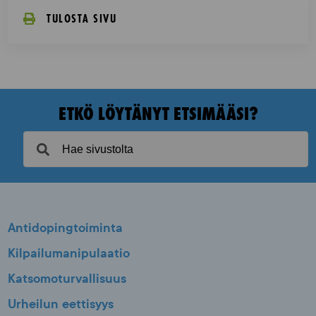
TULOSTA SIVU
ETKÖ LÖYTÄNYT ETSIMÄÄSI?
Antidopingtoiminta
Kilpailumanipulaatio
Katsomoturvallisuus
Urheilun eettisyys