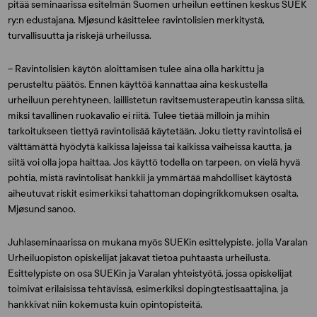
pitää seminaarissa esitelmän Suomen urheilun eettinen keskus SUEK
ry:n edustajana. Mjøsund käsittelee ravintolisien merkitystä,
turvallisuutta ja riskejä urheilussa.
– Ravintolisien käytön aloittamisen tulee aina olla harkittu ja
perusteltu päätös. Ennen käyttöä kannattaa aina keskustella
urheiluun perehtyneen, laillistetun ravitsemusterapeutin kanssa siitä,
miksi tavallinen ruokavalio ei riitä. Tulee tietää milloin ja mihin
tarkoitukseen tiettyä ravintolisää käytetään. Joku tietty ravintolisä ei
välttämättä hyödytä kaikissa lajeissa tai kaikissa vaiheissa kautta, ja
siitä voi olla jopa haittaa. Jos käyttö todella on tarpeen, on vielä hyvä
pohtia, mistä ravintolisät hankkii ja ymmärtää mahdolliset käytöstä
aiheutuvat riskit esimerkiksi tahattoman dopingrikkomuksen osalta,
Mjøsund sanoo.
Juhlaseminaarissa on mukana myös SUEKin esittelypiste, jolla Varalan
Urheiluopiston opiskelijat jakavat tietoa puhtaasta urheilusta.
Esittelypiste on osa SUEKin ja Varalan yhteistyötä, jossa opiskelijat
toimivat erilaisissa tehtävissä, esimerkiksi dopingtestisaattajina, ja
hankkivat niin kokemusta kuin opintopisteitä.