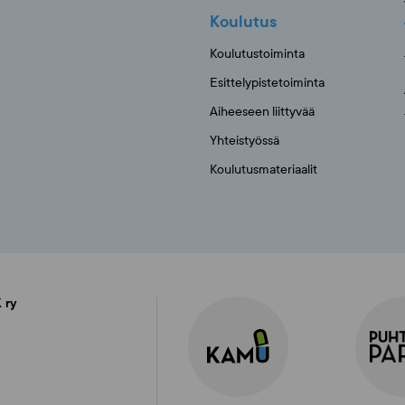
Koulutus
Koulutustoiminta
Esittelypistetoiminta
Aiheeseen liittyvää
Yhteistyössä
Koulutusmateriaalit
 ry