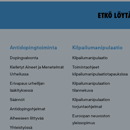
ETKÖ LÖYT
Antidopingtoiminta
Kilpailumanipulaatio
Dopingvalvonta
Kilpailumanipulaatio
Kielletyt Aineet ja Menetelmät
Toimintaohjeet
Urheilussa
kilpailumanipulaatiotapauksissa
Erivapaus urheilijan
Kilpailumanipulaation
lääkityksessä
tilannekuva
Säännöt
Kilpailumanipulaation
torjuntaohjelmat
Antidopingohjelmat
Euroopan neuvoston
Aiheeseen liittyvää
yleissopimus
Yhteistyössä