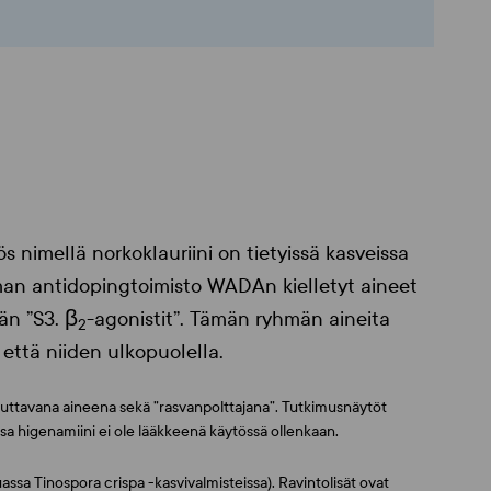
s nimellä norkoklauriini on tietyissä kasveissa
man antidopingtoimisto WADAn kielletyt aineet
än ”S3. β
-agonistit”. Tämän ryhmän aineita
2
että niiden ulkopuolella.
kuttavana aineena sekä ”rasvanpolttajana”. Tutkimusnäytöt
ssa higenamiini ei ole lääkkeenä käytössä ollenkaan.
assa Tinospora crispa -kasvivalmisteissa). Ravintolisät ovat