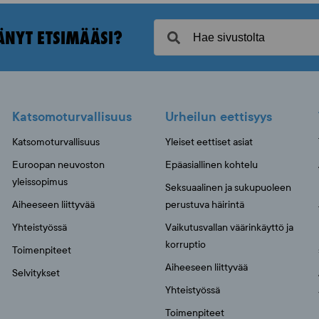
ÄNYT ETSIMÄÄSI?
Katsomoturvallisuus
Urheilun eettisyys
Katsomoturvallisuus
Yleiset eettiset asiat
Euroopan neuvoston
Epäasiallinen kohtelu
yleissopimus
Seksuaalinen ja sukupuoleen
Aiheeseen liittyvää
perustuva häirintä
Yhteistyössä
Vaikutusvallan väärinkäyttö ja
korruptio
Toimenpiteet
Aiheeseen liittyvää
Selvitykset
Yhteistyössä
Toimenpiteet