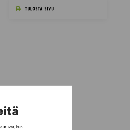
TULOSTA SIVU
eitä
keutuvat, kun