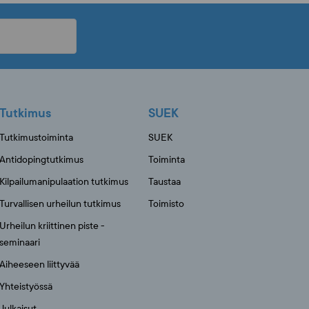
Tutkimus
SUEK
Tutkimustoiminta
SUEK
Antidopingtutkimus
Toiminta
Kilpailumanipulaation tutkimus
Taustaa
Turvallisen urheilun tutkimus
Toimisto
Urheilun kriittinen piste -
seminaari
Aiheeseen liittyvää
Yhteistyössä
Julkaisut