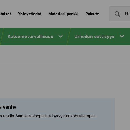
taiset
Yhteystiedot
Materiaalipankki
Palaute
Katsomoturvallisuus
Urheilun eettisyys
ta vanha
ajan tasalla. Samasta aihepiiristä löytyy ajankohtaisempaa