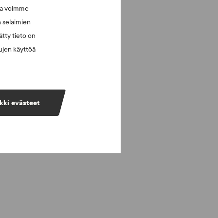
lla voimme
n selaimien
tty tieto on
vujen käyttöä
kki evästeet