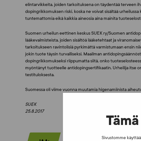
elintarvikkeita, joiden tarkoituksena on täydentää terveen ih
dopingrikkomuksen riski, koska ne voivat sisältää urheilussa k
tuntemattomia eikä kaikkia aineosia aina mainita tuoteselos
Suomen urheilun eettinen keskus SUEK ry/Suomen antidopin
lääkevalmisteista, joiden sisältöä lääketehtaat ja viranomaiset 
tarkoitukseen ravintolisiä pyrkimättä varmistumaan ensin n
jokin tuote täysin turvalliseksi. Maailman antidopingsäännöstö
dopingrikkomukseksi riippumatta siitä, onko tuoteselosteessa m
myöntänyt tuotteelle antidopingsertifikaatin. Urheilija itse o
testituloksesta.
Suomessa oli viime vuonna muutamia higenamiinista aiheut
SUEK
25.8.2017
Tämä 
Sivustomme käyttää e