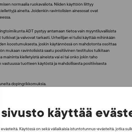
misen normaalia ruokavaliota. Niiden käyttöön liittyy
iellettyjä aineita. Joidenkin ravintolisien ainesosat ovat
teessa.
gtoimikunta ADT pystyy antamaan tietoa vain myyntiluvallisista
tutkivat ja valvovat tarkasti. Urheilijan ei tulisi käyttää mihinkään
iiden koostumuksesta, joskin käytännössä on mahdotonta osoittaa
n mukaan ravintolisistä saatu positiivinen testitulos tulkitaan
aininta kielletyistä aineista vai ei tai onko jokin taho
n vastuussa tuotteen käytöstä ja mahdollisesta positiivisesta
uneita dopingrikkomuksia.
sivusto käyttää eväst
västeitä. Käytössä on sekä väliaikaisia istuntotunnus-evästeitä, jotka sul