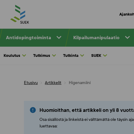
Skip
to
Ajankoh
content
Antidopingtoiminta
Kilpailumanipulaatio
Koulutus
Tutkimus
Tutkinta
SUEK
Etusivu
Artikkelit
Higenamiini
Huomioithan, että artikkeli on yli 8 vuot
Osa sisällöstä ja linkeistä ei välttämättä ole täysin 
luettavaa: