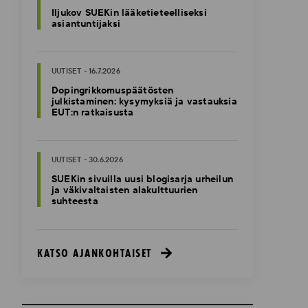
Iljukov SUEKin lääketieteelliseksi
asiantuntijaksi
UUTISET - 16.7.2026
Dopingrikkomuspäätösten
julkistaminen: kysymyksiä ja vastauksia
EUT:n ratkaisusta
UUTISET - 30.6.2026
SUEKin sivuilla uusi blogisarja urheilun
ja väkivaltaisten alakulttuurien
suhteesta
KATSO AJANKOHTAISET