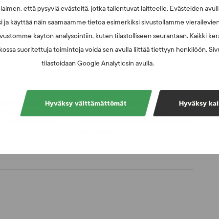
laimen, että pysyviä evästeitä, jotka tallentuvat laitteelle. Evästeiden avu
i ja käyttää näin saamaamme tietoa esimerkiksi sivustollamme vierailevie
vustomme käytön analysointiin, kuten tilastolliseen seurantaan. Kaikki kerä
ossa suoritettuja toimintoja voida sen avulla liittää tiettyyn henkilöön. Si
tilastoidaan Google Analyticsin avulla.
026
UUTISET - 30.6.2026
muspäätösten
SUEKin sivuilla uusi
Hyväksy välttämättömät
Hyväksy kai
n: kysymyksiä ja
blogisarja urheilun ja
UT:n ratkaisusta
väkivaltaisten alakulttuurien
suhteesta