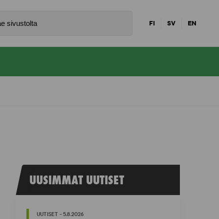
FI
SV
EN
UUSIMMAT UUTISET
UUTISET - 5.8.2026