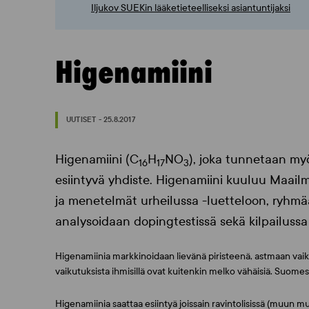
Iljukov SUEKin lääketieteelliseksi asiantuntijaksi
Higenamiini
UUTISET - 25.8.2017
Higenamiini (C
H
NO
), joka tunnetaan myö
16
17
3
esiintyvä yhdiste. Higenamiini kuuluu Maail
ja menetelmät urheilussa -luetteloon, ryhmä
analysoidaan dopingtestissä sekä kilpailussa 
Higenamiinia markkinoidaan lievänä piristeenä, astmaan vai
vaikutuksista ihmisillä ovat kuitenkin melko vähäisiä. Suome
Higenamiinia saattaa esiintyä joissain ravintolisissä (muun mu