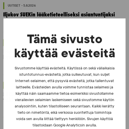
UUTISET - 5.8.2026
Iljukov SUEKin lääketieteelliseksi asiantuntijaksi
Tämä sivusto
UUTISET - 16.7.2026
käyttää evästeitä
Dopingrikkomuspäätösten julkistaminen:
kysymyksiä ja vastauksia EUT:n ratkaisusta
Sivustomme käyttää evästeitä. Käytössä on sekä väliaikaisia
istuntotunnus-evästeitä, jotka sulkeutuvat, kun suljet
Internet-selaimen, että pysyviä evästeitä, jotka tallentuvat
UUTISET - 30.6.2026
laitteelle. Evästeiden avulla voimme tunnistaa selaimesi ja
SUEKin sivuilla uusi blogisarja urheilun ja
käyttää näin saamaamme tietoa esimerkiksi sivustollamme
väkivaltaisten alakulttuurien suhteesta
vierailevien selaimien laskemiseen sekä sivustomme käytön
analysointiin, kuten tilastolliseen seurantaan. Kaikki kerätty
tieto on nimetöntä, eikä verkossa suoritettuja toimintoja
voida sen avulla liittää tiettyyn henkilöön. Sivujen käyttöä
tilastoidaan Google Analyticsin avulla.