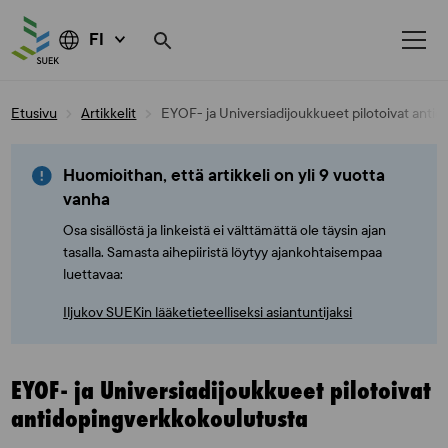
FI
Skip
Etusivu
Artikkelit
EYOF- ja Universiadijoukkueet pilotoivat anti
to
content
Huomioithan, että artikkeli on yli 9 vuotta
vanha
Osa sisällöstä ja linkeistä ei välttämättä ole täysin ajan
tasalla. Samasta aihepiiristä löytyy ajankohtaisempaa
luettavaa:
Iljukov SUEKin lääketieteelliseksi asiantuntijaksi
EYOF- ja Universiadijoukkueet pilotoivat
antidopingverkkokoulutusta