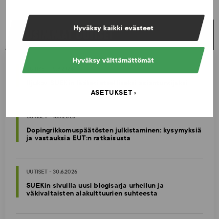
Hyväksy kaikki evästeet
UUSIMMAT UUTISET
Hyväksy välttämättömät
UUTISET - 5.8.2026
Iljukov SUEKin lääketieteelliseksi asiantuntijaksi
ASETUKSET
UUTISET - 16.7.2026
Dopingrikkomuspäätösten julkistaminen: kysymyksiä
ja vastauksia EUT:n ratkaisusta
UUTISET - 30.6.2026
SUEKin sivuilla uusi blogisarja urheilun ja
väkivaltaisten alakulttuurien suhteesta