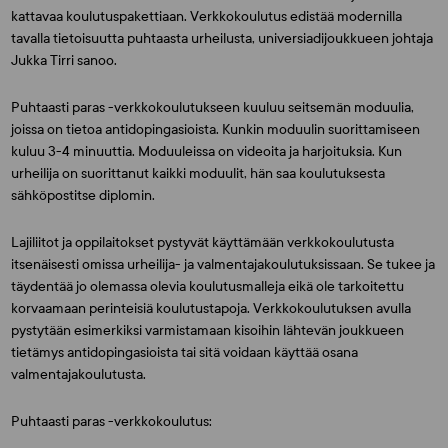
kattavaa koulutuspakettiaan. Verkkokoulutus edistää modernilla
tavalla tietoisuutta puhtaasta urheilusta, universiadijoukkueen johtaja
Jukka Tirri sanoo.
Puhtaasti paras -verkkokoulutukseen kuuluu seitsemän moduulia,
joissa on tietoa antidopingasioista. Kunkin moduulin suorittamiseen
kuluu 3-4 minuuttia. Moduuleissa on videoita ja harjoituksia. Kun
urheilija on suorittanut kaikki moduulit, hän saa koulutuksesta
sähköpostitse diplomin.
Lajiliitot ja oppilaitokset pystyvät käyttämään verkkokoulutusta
itsenäisesti omissa urheilija- ja valmentajakoulutuksissaan. Se tukee ja
täydentää jo olemassa olevia koulutusmalleja eikä ole tarkoitettu
korvaamaan perinteisiä koulutustapoja. Verkkokoulutuksen avulla
pystytään esimerkiksi varmistamaan kisoihin lähtevän joukkueen
tietämys antidopingasioista tai sitä voidaan käyttää osana
valmentajakoulutusta.
Puhtaasti paras -verkkokoulutus: