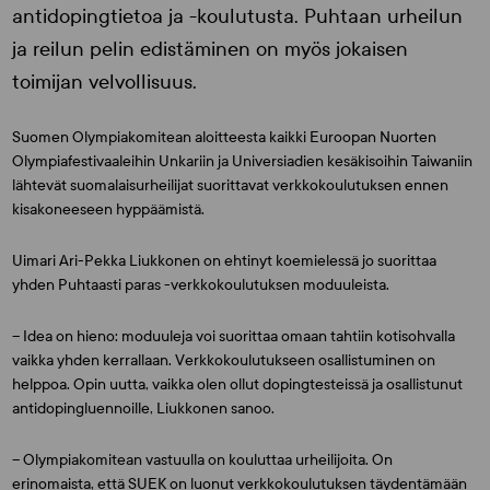
antidopingtietoa ja -koulutusta. Puhtaan urheilun
ja reilun pelin edistäminen on myös jokaisen
toimijan velvollisuus.
Suomen Olympiakomitean aloitteesta kaikki Euroopan Nuorten
Olympiafestivaaleihin Unkariin ja Universiadien kesäkisoihin Taiwaniin
lähtevät suomalaisurheilijat suorittavat verkkokoulutuksen ennen
kisakoneeseen hyppäämistä.
Uimari Ari-Pekka Liukkonen on ehtinyt koemielessä jo suorittaa
yhden Puhtaasti paras -verkkokoulutuksen moduuleista.
– Idea on hieno: moduuleja voi suorittaa omaan tahtiin kotisohvalla
vaikka yhden kerrallaan. Verkkokoulutukseen osallistuminen on
helppoa. Opin uutta, vaikka olen ollut dopingtesteissä ja osallistunut
antidopingluennoille, Liukkonen sanoo.
– Olympiakomitean vastuulla on kouluttaa urheilijoita. On
erinomaista, että SUEK on luonut verkkokoulutuksen täydentämään