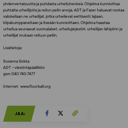
yhdenvertaisuutta ja puhdasta urheiluhenkeä. Ohjelma kunnioittaa
puhtaita urheilijoita ja reilun pelin arvoja. ADT ja Fazer haluavat nostaa
valokeilaan ne urheilijat, jotka urheilevat eettisesti: lajiaan,
kilpakumppaneitaan ja itseään kunnioittaen. Ohjelma haastaa
urheilua seuraavat suomalaiset, urheilujärjestöt, urheilijan lähipiirin ja
urheilijat mukaan reiluun peliin.
Lisätietoja:
Susanna Sokka
ADT – viestintäpäällikkö
gsm 040 740 7477
Internet: www.floorball.org
JAA: