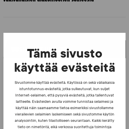
UUSIMMAT UUTISET
Tämä sivusto
käyttää evästeitä
UUTISET - 5.8.2026
Iljukov SUEKin lääketieteelliseksi asiantuntijaksi
Sivustomme käyttää evästeitä. Käytössä on sekä väliaikaisia
istuntotunnus-evästeitä, jotka sulkeutuvat, kun suljet
Internet-selaimen, että pysyviä evästeitä, jotka tallentuvat
UUTISET - 16.7.2026
laitteelle. Evästeiden avulla voimme tunnistaa selaimesi ja
Dopingrikkomuspäätösten julkistaminen: kysymyksiä
käyttää näin saamaamme tietoa esimerkiksi sivustollamme
ja vastauksia EUT:n ratkaisusta
vierailevien selaimien laskemiseen sekä sivustomme käytön
analysointiin, kuten tilastolliseen seurantaan. Kaikki kerätty
tieto on nimetöntä, eikä verkossa suoritettuja toimintoja