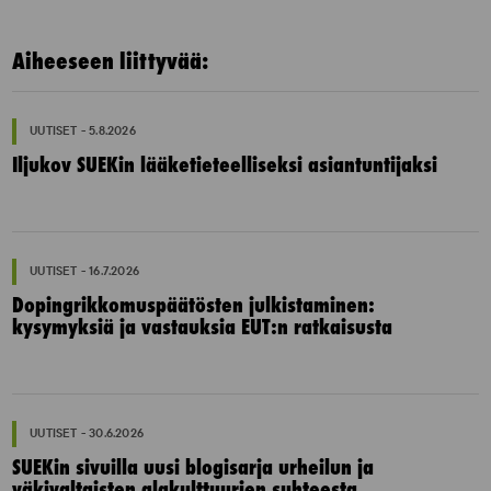
Aiheeseen liittyvää:
UUTISET - 5.8.2026
Iljukov SUEKin lääketieteelliseksi asiantuntijaksi
UUTISET - 16.7.2026
Dopingrikkomuspäätösten julkistaminen:
kysymyksiä ja vastauksia EUT:n ratkaisusta
UUTISET - 30.6.2026
SUEKin sivuilla uusi blogisarja urheilun ja
väkivaltaisten alakulttuurien suhteesta