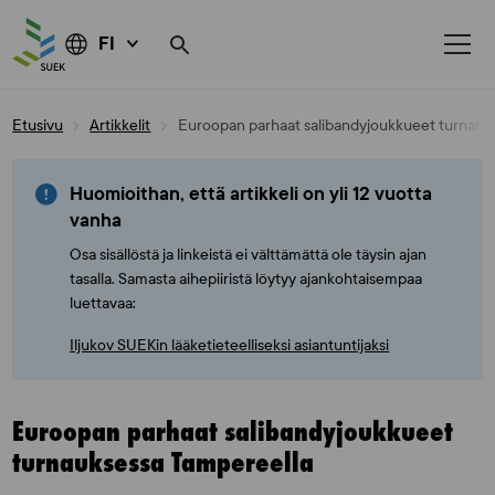
FI
Skip
Etusivu
Artikkelit
Euroopan parhaat salibandyjoukkueet turnauk
to
content
Huomioithan, että artikkeli on yli 12 vuotta
vanha
Osa sisällöstä ja linkeistä ei välttämättä ole täysin ajan
tasalla. Samasta aihepiiristä löytyy ajankohtaisempaa
luettavaa:
Iljukov SUEKin lääketieteelliseksi asiantuntijaksi
Euroopan parhaat salibandyjoukkueet
turnauksessa Tampereella