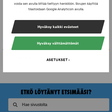
UUTISET - 30.6.2026
voida sen avulla liittää tiettyyn henkilöön. Sivujen käyttöä
SUEKin sivuilla uusi blogisarja urheilun ja
tilastoidaan Google Analyticsin avulla.
väkivaltaisten alakulttuurien suhteesta
Hyväksy kaikki evästeet
KATSO AJANKOHTAISET
Hyväksy välttämättömät
TULOSTA SIVU
ASETUKSET
ETKÖ LÖYTÄNYT ETSIMÄÄSI?