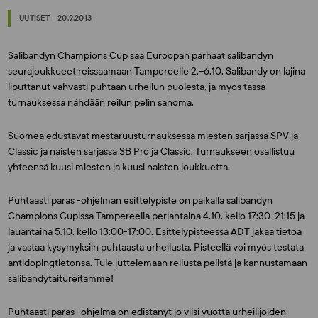
UUTISET - 20.9.2013
Salibandyn Champions Cup saa Euroopan parhaat salibandyn
seurajoukkueet reissaamaan Tampereelle 2.–6.10. Salibandy on lajina
liputtanut vahvasti puhtaan urheilun puolesta, ja myös tässä
turnauksessa nähdään reilun pelin sanoma.
Suomea edustavat mestaruusturnauksessa miesten sarjassa SPV ja
Classic ja naisten sarjassa SB Pro ja Classic. Turnaukseen osallistuu
yhteensä kuusi miesten ja kuusi naisten joukkuetta.
Puhtaasti paras -ohjelman esittelypiste on paikalla salibandyn
Champions Cupissa Tampereella perjantaina 4.10. kello 17:30-21:15 ja
lauantaina 5.10. kello 13:00-17:00. Esittelypisteessä ADT jakaa tietoa
ja vastaa kysymyksiin puhtaasta urheilusta. Pisteellä voi myös testata
antidopingtietonsa. Tule juttelemaan reilusta pelistä ja kannustamaan
salibandytaitureitamme!
Puhtaasti paras -ohjelma on edistänyt jo viisi vuotta urheilijoiden