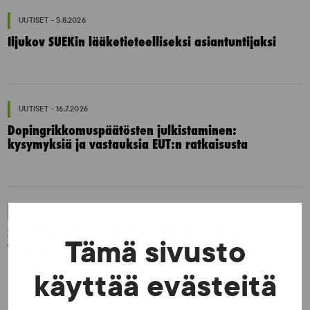
UUTISET - 5.8.2026
Iljukov SUEKin lääketieteelliseksi asiantuntijaksi
UUTISET - 16.7.2026
Dopingrikkomuspäätösten julkistaminen:
kysymyksiä ja vastauksia EUT:n ratkaisusta
UUTISET - 30.6.2026
SUEKin sivuilla uusi blogisarja urheilun ja
Tämä sivusto
väkivaltaisten alakulttuurien suhteesta
käyttää evästeitä