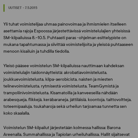
UUTISET - 7.5.2015
Yli tuhat voimistelijaa uhmaa painovoimaa ja ihmismielen itselleen
asettamia rajoja Espoossa järjestettävissä voimistelulajien yhteisissä
SM-kilpailuissa 8.–10.5. Puhtaasti paras -ohjelman esittelypiste on
mukana tapahtumassa ja siivittää voimistelijoita ja yleisöä puhtaaseen
menoon kisailuin ja tuhdilla tiedolla.
Yleisö pääsee voimistelun SM-kilpailuissa nauttimaan kahdeksan
voimistelulajin taidonnäytteistä: akrobatiavoimistelusta,
joukkuevoimistelusta, kilpa-aerobicista, naisten ja miesten
telinevoimistelusta, rytmisestä voimistelusta, TeamGymistä ja
trampoliinivoimistelusta. Kisamatoilla ja kanveeseilla nähdään
arabesqueja, flikkejä, keräbaraneja, jättiläisiä, koontoja, taittovoltteja,
toteemipaaluja, tsukaharoja sekä urheilun tarjoamaa tunnetta sen
koko skaalalla.
Voimistelun SM-kilpailut järjestetään kolmessa hallissa: Barona
Areenalla, Summahallissa ja Tapiolan urheiluhallissa. Hallit sijaitsevat