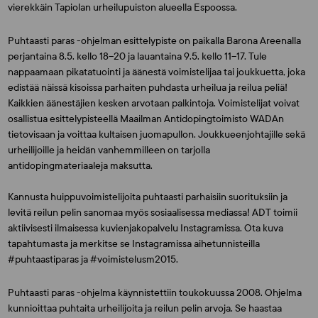
vierekkäin Tapiolan urheilupuiston alueella Espoossa.
Puhtaasti paras -ohjelman esittelypiste on paikalla Barona Areenalla
perjantaina 8.5. kello 18–20 ja lauantaina 9.5. kello 11–17. Tule
nappaamaan pikatatuointi ja äänestä voimistelijaa tai joukkuetta, joka
edistää näissä kisoissa parhaiten puhdasta urheilua ja reilua peliä!
Kaikkien äänestäjien kesken arvotaan palkintoja. Voimistelijat voivat
osallistua esittelypisteellä Maailman Antidopingtoimisto WADAn
tietovisaan ja voittaa kultaisen juomapullon. Joukkueenjohtajille sekä
urheilijoille ja heidän vanhemmilleen on tarjolla
antidopingmateriaaleja maksutta.
Kannusta huippuvoimistelijoita puhtaasti parhaisiin suorituksiin ja
levitä reilun pelin sanomaa myös sosiaalisessa mediassa! ADT toimii
aktiivisesti ilmaisessa kuvienjakopalvelu Instagramissa. Ota kuva
tapahtumasta ja merkitse se Instagramissa aihetunnisteilla
#puhtaastiparas ja #voimistelusm2015.
Puhtaasti paras -ohjelma käynnistettiin toukokuussa 2008. Ohjelma
kunnioittaa puhtaita urheilijoita ja reilun pelin arvoja. Se haastaa