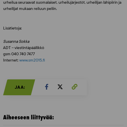
urheilua seuraavat suomalaiset, urheilujärjestöt, urheilijan lähipiirin ja
urheilijat mukaan reiluun peliin.
Lisätietoja:
Susanna Sokka
ADT – viestintäpäällikkö
gsm 040 740 7477
Internet:
www.sm2015.fi
JAA:
Aiheeseen liittyvää: