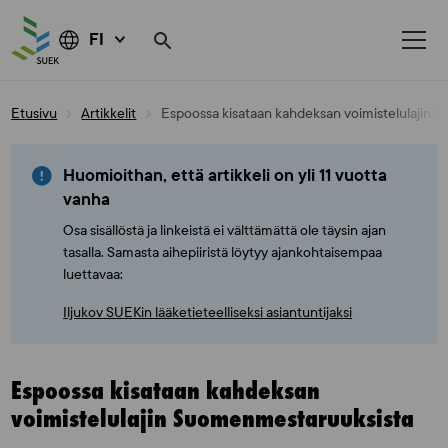
FI
Skip
Etusivu
Artikkelit
Espoossa kisataan kahdeksan voimistelulajin
to
content
Huomioithan, että artikkeli on yli 11 vuotta
vanha
Osa sisällöstä ja linkeistä ei välttämättä ole täysin ajan
tasalla. Samasta aihepiiristä löytyy ajankohtaisempaa
luettavaa:
Iljukov SUEKin lääketieteelliseksi asiantuntijaksi
Espoossa kisataan kahdeksan
voimistelulajin Suomenmestaruuksista