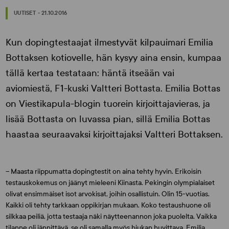
UUTISET - 21.10.2016
Kun dopingtestaajat ilmestyvät kilpauimari Emilia
Bottaksen kotiovelle, hän kysyy aina ensin, kumpaa
tällä kertaa testataan: häntä itseään vai
aviomiestä, F1-kuski Valtteri Bottasta. Emilia Bottas
on Viestikapula-blogin tuorein kirjoittajavieras, ja
lisää Bottasta on luvassa pian, sillä Emilia Bottas
haastaa seuraavaksi kirjoittajaksi Valtteri Bottaksen.
– Maasta riippumatta dopingtestit on aina tehty hyvin. Erikoisin
testauskokemus on jäänyt mieleeni Kiinasta. Pekingin olympialaiset
olivat ensimmäiset isot arvokisat, joihin osallistuin. Olin 15-vuotias.
Kaikki oli tehty tarkkaan oppikirjan mukaan. Koko testaushuone oli
silkkaa peiliä, jotta testaaja näki näytteenannon joka puolelta. Vaikka
tilanne oli jännittävä, se oli samalla myös hiukan huvittava, Emilia