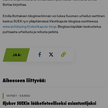
Bottas kirjoittaa.
Emilia Bottaksen blogimerkinnän voi lukea Suomen urheilun eettinen
keskus SUEK ry:n ylläpitämässä Viestikapula-blogissa osoitteessa
www.antidoping.fi/viestikapula-blogi
. Blogissa käydään keskustelua
puhtaasta urheilusta ja reilusta pelistä.
JAA:
Aiheeseen liittyvää:
UUTISET - 5.8.2026
Iljukov SUEKin lääketieteelliseksi asiantuntijaksi