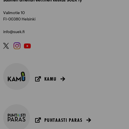
Suomen urheilun eettinen keskus SUEK ry
Valimotie 10
FI-00380 Helsinki
info@suek.fi
KAMU
PUHTAASTI PARAS