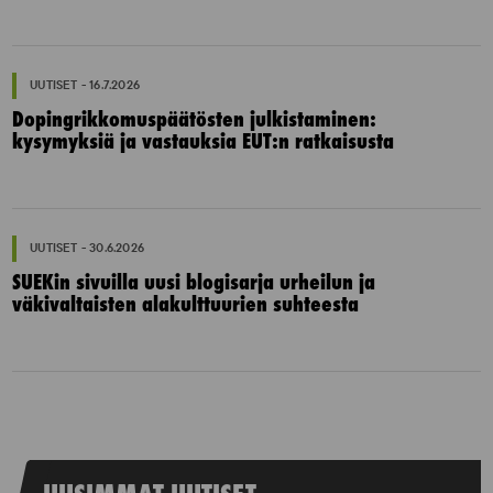
UUTISET - 16.7.2026
Dopingrikkomuspäätösten julkistaminen:
kysymyksiä ja vastauksia EUT:n ratkaisusta
UUTISET - 30.6.2026
SUEKin sivuilla uusi blogisarja urheilun ja
väkivaltaisten alakulttuurien suhteesta