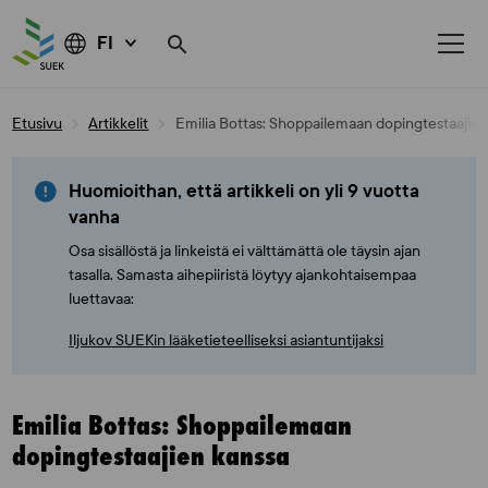
FI
Skip
Etusivu
Artikkelit
Emilia Bottas: Shoppailemaan dopingtestaajien
to
content
Huomioithan, että artikkeli on yli 9 vuotta
vanha
Osa sisällöstä ja linkeistä ei välttämättä ole täysin ajan
tasalla. Samasta aihepiiristä löytyy ajankohtaisempaa
luettavaa:
Iljukov SUEKin lääketieteelliseksi asiantuntijaksi
Emilia Bottas: Shoppailemaan
dopingtestaajien kanssa