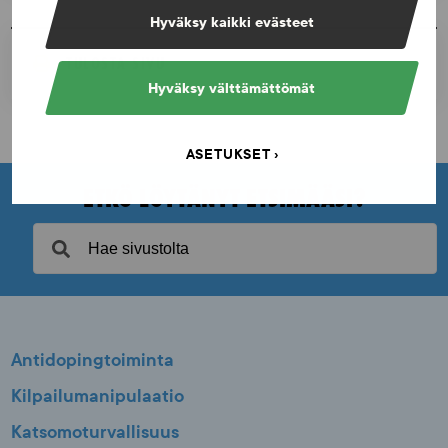
Hyväksy kaikki evästeet
TULOSTA SIVU
Hyväksy välttämättömät
ASETUKSET
ETKÖ LÖYTÄNYT ETSIMÄÄSI?
Antidopingtoiminta
Kilpailumanipulaatio
Katsomoturvallisuus