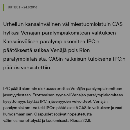
UUTISET - 24.8.2016
Urheilun kansainvälinen välimiestuomioistuin CAS
hylkäsi Venäjän paralympiakomitean valituksen
Kansainvälisen paralympiakomitea IPC:n
päätöksestä sulkea Venäjä pois Rion
paralympialaisista. CASin ratkaisun tuloksena IPC:n
päätös vahvistettiin.
IPC päätti aiemmin elokuussa erottaa Venäjän paralympiakomitean
jäsenyydestään. Erottamisen syynä oli Venäjän paralympiakomitean
kyvyttömyys täyttää IPC:n jäsenyyden velvoitteet. Venäjän
paralympiakomitea teki IPC:n päätöksestä CASille valituksen ja vaati
kumoamaan sen. Osapuolet sopivat nopeutetusta
välimiesmenettelystä ja kuulemisesta Riossa 22.8.