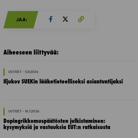
JAA:
Aiheeseen liittyvää:
UUTISET - 5.8.2026
Iljukov SUEKin lääketieteelliseksi asiantuntijaksi
UUTISET - 16.7.2026
Dopingrikkomuspäätösten julkistaminen:
kysymyksiä ja vastauksia EUT:n ratkaisusta