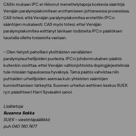
CASin mukaan IPC ei rikkonut menettelytapoja koskevia sääntöjä
Venäjän paralympiakomitean erottamiseen johtaneessa prosessissa.
CAS totesi, että Venäjän paralympiakomitea erotettiin IPC:n
sääntöjen mukaisesti. CAS myös totesi, ettei Venäjän
paralympiakomitea esittänyt lainkaan todisteita IPC:n päätöksen
taustalla olleita tosiasioita vastaan.
– Olen tietysti pahoillani yksittäisten venäläisten
paralympiaurheilijoiden puolesta. IPC:n johdonmukainen päätös
kuitenkin osoittaa, ettei Venäjän valtionjohtoista dopingjärjestelmää
tule missään tapauksessa hyväksyä. Tämä päätös vahvistaa niin
puhtaiden urheilijoiden asemaa kuin yhteisten sääntöjen
kunnioittamisen tärkeyttä, Suomen urheilun eettinen keskus SUEK
ry:n pääsihteeri
Harri Syväsalmi
sanoi.
Lisätietoja:
Susanna Sokka
SUEK – viestintäpäällikkö
puh 040 740 7477