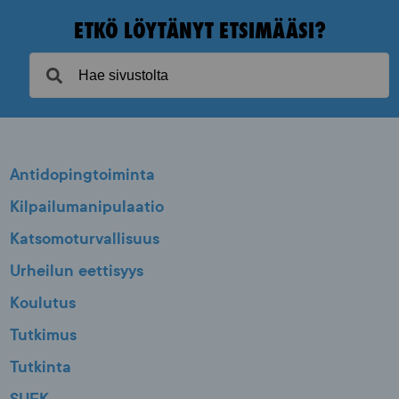
ETKÖ LÖYTÄNYT ETSIMÄÄSI?
Antidopingtoiminta
Kilpailumanipulaatio
Katsomoturvallisuus
Urheilun eettisyys
Koulutus
Tutkimus
Tutkinta