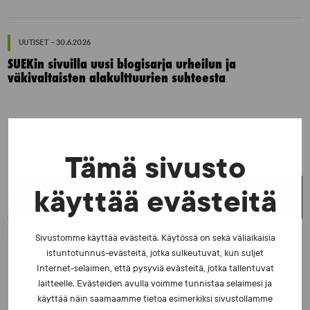
UUTISET - 30.6.2026
SUEKin sivuilla uusi blogisarja urheilun ja
väkivaltaisten alakulttuurien suhteesta
Tämä sivusto
käyttää evästeitä
UUSIMMAT UUTISET
Sivustomme käyttää evästeitä. Käytössä on sekä väliaikaisia
UUTISET - 5.8.2026
istuntotunnus-evästeitä, jotka sulkeutuvat, kun suljet
Iljukov SUEKin lääketieteelliseksi asiantuntijaksi
Internet-selaimen, että pysyviä evästeitä, jotka tallentuvat
laitteelle. Evästeiden avulla voimme tunnistaa selaimesi ja
käyttää näin saamaamme tietoa esimerkiksi sivustollamme