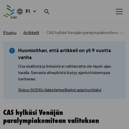
FI
Skip
Etusivu
Artikkelit
CAS hylkäsi Venäjän paralympiakomitean valit
to
content
Huomioithan, että artikkeli on yli 9 vuotta
vanha
Osa sisällöstä ja linkeistä ei välttämättä ole täysin ajan
tasalla. Samasta aihepiiristä löytyy ajankohtaisempaa
luettavaa:
Iljukov SUEKin lääketieteelliseksi asiantuntijaksi
CAS hylkäsi Venäjän
paralympiakomitean valituksen