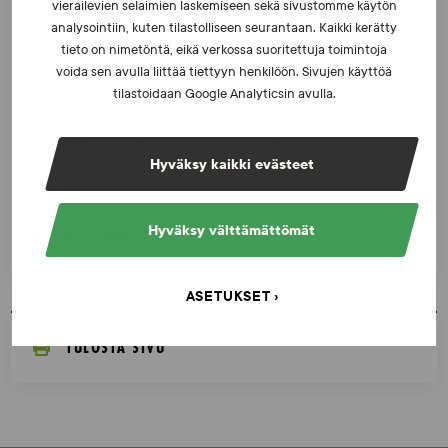
UUTISET - 16.7.2026
vierailevien selaimien laskemiseen sekä sivustomme käytön
analysointiin, kuten tilastolliseen seurantaan. Kaikki kerätty
Dopingrikkomuspäätösten julkistaminen: kysymyksiä
ja vastauksia EUT:n ratkaisusta
tieto on nimetöntä, eikä verkossa suoritettuja toimintoja
voida sen avulla liittää tiettyyn henkilöön. Sivujen käyttöä
tilastoidaan Google Analyticsin avulla.
UUTISET - 30.6.2026
SUEKin sivuilla uusi blogisarja urheilun ja
väkivaltaisten alakulttuurien suhteesta
Hyväksy kaikki evästeet
Hyväksy välttämättömät
KATSO AJANKOHTAISET
ASETUKSET
TULOSTA SIVU