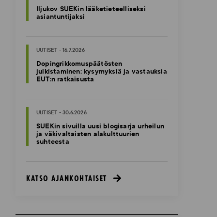
Iljukov SUEKin lääketieteelliseksi
asiantuntijaksi
UUTISET - 16.7.2026
Dopingrikkomuspäätösten
julkistaminen: kysymyksiä ja vastauksia
EUT:n ratkaisusta
UUTISET - 30.6.2026
SUEKin sivuilla uusi blogisarja urheilun
ja väkivaltaisten alakulttuurien
suhteesta
KATSO AJANKOHTAISET