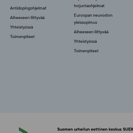
torjuntaohjelmat
Antidopingohjelmat
Euroopan neuvoston
Aiheeseen liittyvää
yleissopimus
Yhteistyössä
Aiheeseen liittyvää
Toimenpiteet
Yhteistyössä
Toimenpiteet
Suomen urheilun eettinen keskus SUEK