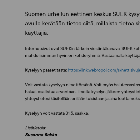
Suomen urheilun eettinen keskus SUEK kysyy 
avulla kerätään tietoa siitä, millaista tietoa 
käyttäjiä.
Internetsivut ovat SUEKin tärkein viestintäkanava. SUEK kehit
mahdollisimman hyvin eri kohderyhmiä. Vastaamalla käyttäjä
Kyselyyn pääset tästä:
https://link.webropol.com/s/nettisivuj
Voit vastata kyselyyn nimettömänä. Voit myös halutessasi os
haluat osallistua arvontaan, ilmoita kyselyn jälkeen yhteystiet
yhteystietosi käsitellään erillään toisistaan ja aina luottamukse
Kyselyyn voit vastata 31.5. saakka.
Lisätietoja:
Susanna Sokka