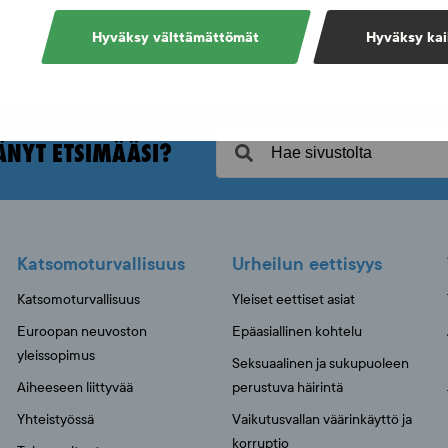
Hyväksy välttämättömät
Hyväksy kai
ÄNYT ETSIMÄÄSI?
Katsomoturvallisuus
Urheilun eettisyys
Katsomoturvallisuus
Yleiset eettiset asiat
Euroopan neuvoston
Epäasiallinen kohtelu
yleissopimus
Seksuaalinen ja sukupuoleen
Aiheeseen liittyvää
perustuva häirintä
Yhteistyössä
Vaikutusvallan väärinkäyttö ja
korruptio