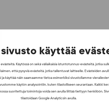
sivusto käyttää eväst
västeitä. Käytössä on sekä väliaikaisia istuntotunnus-evästeitä, jotka sul
026
UUTISET - 30.6.2026
laimen, että pysyviä evästeitä, jotka tallentuvat laitteelle. Evästeiden avu
muspäätösten
SUEKin sivuilla uusi
i ja käyttää näin saamaamme tietoa esimerkiksi sivustollamme vierailevie
n: kysymyksiä ja
blogisarja urheilun ja
UT:n ratkaisusta
väkivaltaisten alakulttuurien
vustomme käytön analysointiin, kuten tilastolliseen seurantaan. Kaikki kerä
suhteesta
ossa suoritettuja toimintoja voida sen avulla liittää tiettyyn henkilöön. Si
tilastoidaan Google Analyticsin avulla.