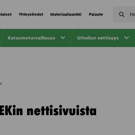
taiset
Yhteystiedot
Materiaalipankki
Palaute
Katsomoturvallisuus
Urheilun eettisyys
a
Kin nettisivuista