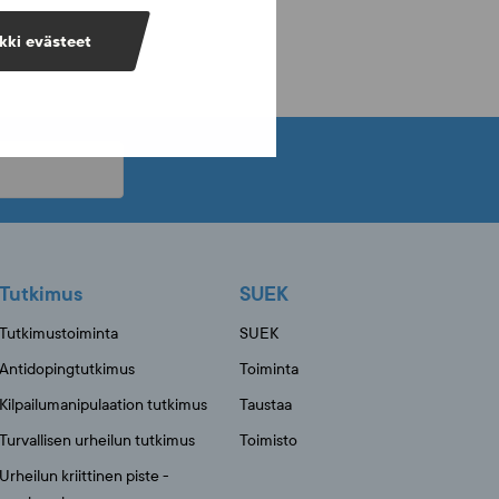
kki evästeet
Tutkimus
SUEK
Tutkimustoiminta
SUEK
Antidopingtutkimus
Toiminta
Kilpailumanipulaation tutkimus
Taustaa
Turvallisen urheilun tutkimus
Toimisto
Urheilun kriittinen piste -