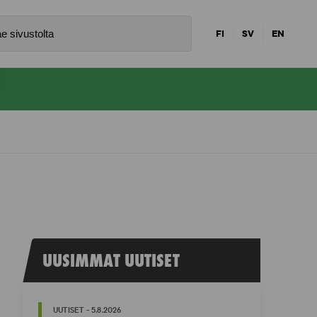
FI
SV
EN
UUSIMMAT UUTISET
UUTISET - 5.8.2026