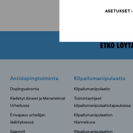
ASETUKSET
ETKÖ LÖYT
Antidopingtoiminta
Kilpailumanipulaatio
Dopingvalvonta
Kilpailumanipulaatio
Kielletyt Aineet ja Menetelmät
Toimintaohjeet
Urheilussa
kilpailumanipulaatiotapauksissa
Erivapaus urheilijan
Kilpailumanipulaation
lääkityksessä
tilannekuva
Säännöt
Kilpailumanipulaation