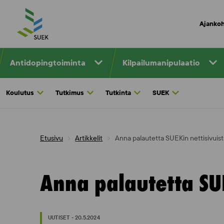
Skip
to
Ajankoh
content
Antidopingtoiminta
Kilpailumanipulaatio
Koulutus
Tutkimus
Tutkinta
SUEK
Etusivu
Artikkelit
Anna palautetta SUEKin nettisivuist
Anna palautetta SUE
UUTISET - 20.5.2024