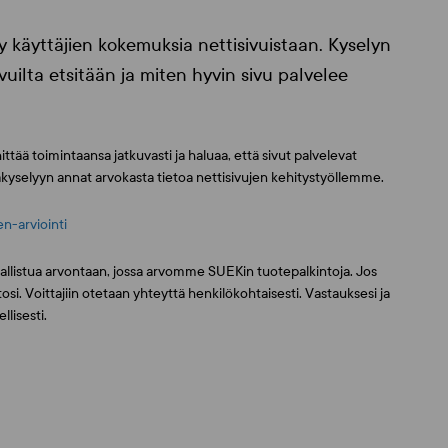
käyttäjien kokemuksia nettisivuistaan. Kyselyn
sivuilta etsitään ja miten hyvin sivu palvelee
tää toimintaansa jatkuvasti ja haluaa, että sivut palvelevat
kyselyyn annat arvokasta tietoa nettisivujen kehitystyöllemme.
en-arviointi
allistua arvontaan, jossa arvomme SUEKin tuotepalkintoja. Jos
osi. Voittajiin otetaan yhteyttä henkilökohtaisesti. Vastauksesi ja
llisesti.