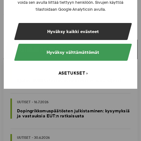
voida sen avulla liittää tiettyyn henkilöön. Sivujen käyttöä
tilastoidaan Google Analyticsin avulla.
Hyväksy kaikki evästeet
UUSIMMAT UUTISET
Hyväksy välttämättömät
UUTISET - 5.8.2026
ASETUKSET
Iljukov SUEKin lääketieteelliseksi asiantuntijaksi
UUTISET - 16.7.2026
Dopingrikkomuspäätösten julkistaminen: kysymyksiä
ja vastauksia EUT:n ratkaisusta
UUTISET - 30.6.2026