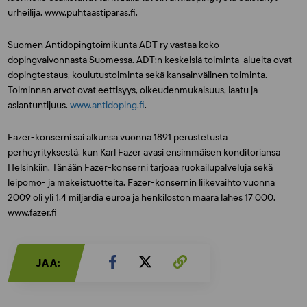
urheilija. www.puhtaastiparas.fi.
Suomen Antidopingtoimikunta ADT ry vastaa koko
dopingvalvonnasta Suomessa. ADT:n keskeisiä toiminta-alueita ovat
dopingtestaus, koulutustoiminta sekä kansainvälinen toiminta.
Toiminnan arvot ovat eettisyys, oikeudenmukaisuus, laatu ja
asiantuntijuus.
www.antidoping.fi
.
Fazer-konserni sai alkunsa vuonna 1891 perustetusta
perheyrityksestä, kun Karl Fazer avasi ensimmäisen konditoriansa
Helsinkiin. Tänään Fazer-konserni tarjoaa ruokailupalveluja sekä
leipomo- ja makeistuotteita. Fazer-konsernin liikevaihto vuonna
2009 oli yli 1,4 miljardia euroa ja henkilöstön määrä lähes 17 000.
www.fazer.fi
JAA: