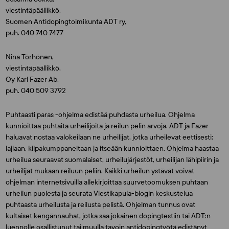
viestintäpäällikkö,
Suomen Antidopingtoimikunta ADT ry,
puh. 040 740 7477
Nina Törhönen,
viestintäpäällikkö,
Oy Karl Fazer Ab,
puh. 040 509 3792
Puhtaasti paras -ohjelma edistää puhdasta urheilua. Ohjelma
kunnioittaa puhtaita urheilijoita ja reilun pelin arvoja. ADT ja Fazer
haluavat nostaa valokeilaan ne urheilijat, jotka urheilevat eettisesti:
lajiaan, kilpakumppaneitaan ja itseään kunnioittaen. Ohjelma haastaa
urheilua seuraavat suomalaiset, urheilujärjestöt, urheilijan lähipiirin ja
urheilijat mukaan reiluun peliin. Kaikki urheilun ystävät voivat
ohjelman internetsivuilla allekirjoittaa suurvetoomuksen puhtaan
urheilun puolesta ja seurata Viestikapula-blogin keskustelua
puhtaasta urheilusta ja reilusta pelistä. Ohjelman tunnus ovat
kultaiset kengännauhat, jotka saa jokainen dopingtestiin tai ADT:n
luennolle osallistunut tai muulla tavoin antidopingtyötä edistänyt