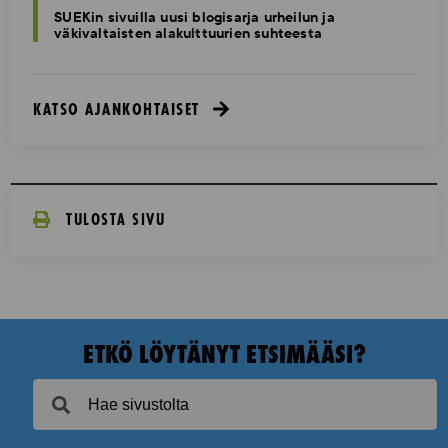
SUEKin sivuilla uusi blogisarja urheilun ja
väkivaltaisten alakulttuurien suhteesta
KATSO AJANKOHTAISET
TULOSTA SIVU
ETKÖ LÖYTÄNYT ETSIMÄÄSI?