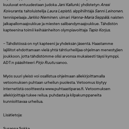
kuuluvat entuudestaan judoka
Jani Kallunki,
yhdistetyn
Anssi
Koivuranta
, taitoluistelija
Laura Lepistö
, alppihiihtäjä
Sanni Leinonen
,
tennispelaaja
Jarkko Nieminen
, uimari
Hanna-Maria Seppälä
, naisten
jalkapallomaajoukkue ja miesten salibandymaajoukkue. Tähdistön
kapteenina toimii keihäänheiton olympiavoittaja
Tapio Korjus
.
– Tähdistössä on nyt kapteeni ja yhdeksän jäsentä. Haastamme
lajiliitot ehdottamaan vielä yhtä tähtiurheilijaa ohjelman menestyjien
joukkoon, jotta tähdistömme olisi arvonsa mukaisesti täysi kymppi,
ADT:n pääsihteeri
Pirjo Ruutu
sanoo.
Myös suuri yleisö voi osallistua ohjelmaan allekirjoittamalla
vetoomuksen puhtaan urheilun puolesta. Vetoomus löytyy
internetistä osoitteesta www.puhtaastiparas.fi. Vetoomuksen
allekirjoittaja tukee reilua, puhdasta ja kilpakumppaneita
kunnioittavaa urheilua.
Lisätietoja:
Susanna Sokka,