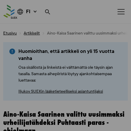
FI
Skip
Etusivu
Artikkelit
Aino-Kaisa Saarinen valittu uusimmaksi urheili
to
content
Huomioithan, että artikkeli on yli 15 vuotta
vanha
Osa sisällöstä ja linkeistä ei välttämättä ole täysin ajan
tasalla. Samasta aihepiiristä löytyy ajankohtaisempaa
luettavaa:
Iljukov SUEKin lääketieteelliseksi asiantuntijaksi
Aino-Kaisa Saarinen valittu uusimmaksi
urheilijatähdeksi Puhtaasti paras -
ohjelmaan