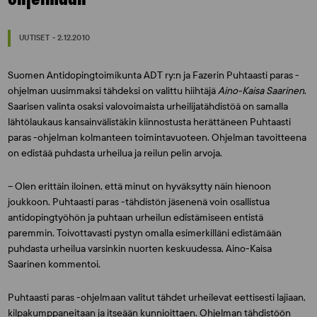
UUTISET - 2.12.2010
Suomen Antidopingtoimikunta ADT ry:n ja Fazerin Puhtaasti paras -
ohjelman uusimmaksi tähdeksi on valittu hiihtäjä
Aino-Kaisa Saarinen
.
Saarisen valinta osaksi valovoimaista urheilijatähdistöä on samalla
lähtölaukaus kansainvälistäkin kiinnostusta herättäneen Puhtaasti
paras -ohjelman kolmanteen toimintavuoteen. Ohjelman tavoitteena
on edistää puhdasta urheilua ja reilun pelin arvoja.
– Olen erittäin iloinen, että minut on hyväksytty näin hienoon
joukkoon. Puhtaasti paras -tähdistön jäsenenä voin osallistua
antidopingtyöhön ja puhtaan urheilun edistämiseen entistä
paremmin. Toivottavasti pystyn omalla esimerkilläni edistämään
puhdasta urheilua varsinkin nuorten keskuudessa, Aino-Kaisa
Saarinen kommentoi.
Puhtaasti paras -ohjelmaan valitut tähdet urheilevat eettisesti lajiaan,
kilpakumppaneitaan ja itseään kunnioittaen. Ohjelman tähdistöön