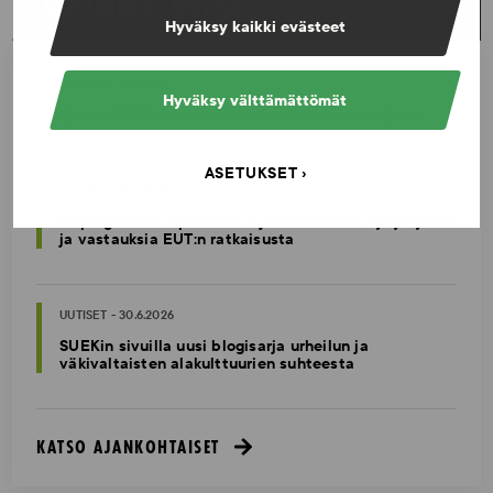
UUSIMMAT UUTISET
Hyväksy kaikki evästeet
UUTISET - 5.8.2026
Hyväksy välttämättömät
Iljukov SUEKin lääketieteelliseksi asiantuntijaksi
ASETUKSET
UUTISET - 16.7.2026
Dopingrikkomuspäätösten julkistaminen: kysymyksiä
ja vastauksia EUT:n ratkaisusta
UUTISET - 30.6.2026
SUEKin sivuilla uusi blogisarja urheilun ja
väkivaltaisten alakulttuurien suhteesta
KATSO AJANKOHTAISET