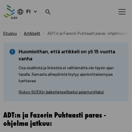
FI
Skip
Etusivu
Artikkelit
ADT:n ja Fazerin Puhtaasti paras -ohjelma jatku
to
content
Huomioithan, että artikkeli on yli 15 vuotta
vanha
Osa sisällöstä ja linkeistä ei välttämättä ole täysin ajan
tasalla. Samasta aihepiiristä löytyy ajankohtaisempaa
luettavaa:
Iljukov SUEKin lääketieteelliseksi asiantuntijaksi
ADT:n ja Fazerin Puhtaasti paras -
ohjelma jatkuu: