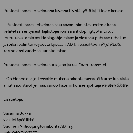
Puhtaasti paras -ohjelmassa luvassa tiivistä työtä lajiliittojen kanssa
– Puhtaasti paras -ohjelman seuraavan toimintavuoden aikana
kehitetään erityisesti lajiliittojen omaa antidopingtyötä. Liitot
toteuttavat omia antidopingohjelmiaan ja viestivät puhtaan urheilun
ja reilun pelin tärkeydestä lajissaan, ADT:n pääsihteeri
Pirjo Ruutu
kertoo ensi vuoden suunnitelmista.
Puhtaasti paras -ohjelman tukijana jatkaa Fazer-konserni.
– On hienoa olla jatkossakin mukana rakentamassa tätä urheilun alalla
ainutlaatuista ohjelmaa, sanoo Fazerin konsernijohtaja
Karsten Slotte
.
Lisätietoja:
Susanna Sokka,
viestintäpäällikkö,
Suomen Antidopingtoimikunta ADT ry,
puh. 040 740 7477