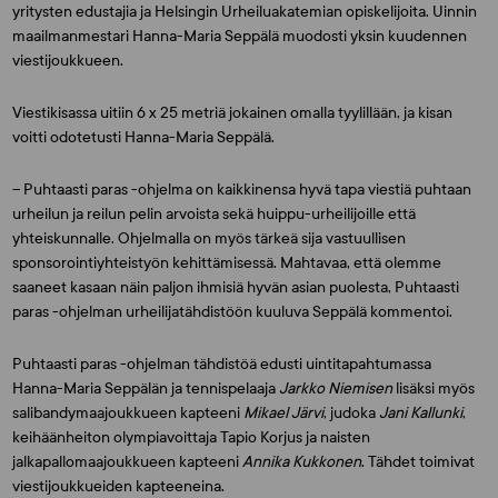
yritysten edustajia ja Helsingin Urheiluakatemian opiskelijoita. Uinnin
maailmanmestari Hanna-Maria Seppälä muodosti yksin kuudennen
viestijoukkueen.
Viestikisassa uitiin 6 x 25 metriä jokainen omalla tyylillään, ja kisan
voitti odotetusti Hanna-Maria Seppälä.
– Puhtaasti paras -ohjelma on kaikkinensa hyvä tapa viestiä puhtaan
urheilun ja reilun pelin arvoista sekä huippu-urheilijoille että
yhteiskunnalle. Ohjelmalla on myös tärkeä sija vastuullisen
sponsorointiyhteistyön kehittämisessä. Mahtavaa, että olemme
saaneet kasaan näin paljon ihmisiä hyvän asian puolesta, Puhtaasti
paras -ohjelman urheilijatähdistöön kuuluva Seppälä kommentoi.
Puhtaasti paras -ohjelman tähdistöä edusti uintitapahtumassa
Hanna-Maria Seppälän ja tennispelaaja
Jarkko Niemisen
lisäksi myös
salibandymaajoukkueen kapteeni
Mikael Järvi
, judoka
Jani Kallunki
,
keihäänheiton olympiavoittaja Tapio Korjus ja naisten
jalkapallomaajoukkueen kapteeni
Annika Kukkonen
. Tähdet toimivat
viestijoukkueiden kapteeneina.