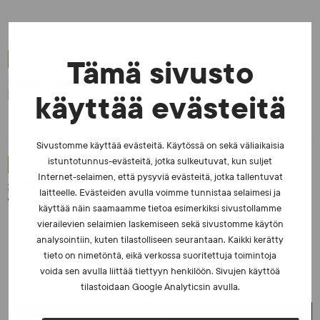
UUTISET - 16.7.2026
Tämä sivusto
Dopingrikkomuspäätösten julkistaminen:
kysymyksiä ja vastauksia EUT:n ratkaisusta
käyttää evästeitä
Sivustomme käyttää evästeitä. Käytössä on sekä väliaikaisia
istuntotunnus-evästeitä, jotka sulkeutuvat, kun suljet
UUTISET - 30.6.2026
Internet-selaimen, että pysyviä evästeitä, jotka tallentuvat
SUEKin sivuilla uusi blogisarja urheilun ja
laitteelle. Evästeiden avulla voimme tunnistaa selaimesi ja
väkivaltaisten alakulttuurien suhteesta
käyttää näin saamaamme tietoa esimerkiksi sivustollamme
vierailevien selaimien laskemiseen sekä sivustomme käytön
analysointiin, kuten tilastolliseen seurantaan. Kaikki kerätty
tieto on nimetöntä, eikä verkossa suoritettuja toimintoja
voida sen avulla liittää tiettyyn henkilöön. Sivujen käyttöä
tilastoidaan Google Analyticsin avulla.