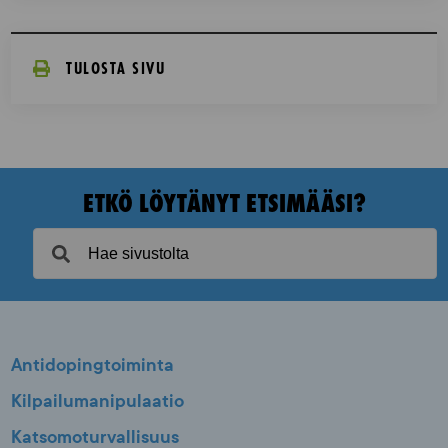
TULOSTA SIVU
ETKÖ LÖYTÄNYT ETSIMÄÄSI?
Antidopingtoiminta
Kilpailumanipulaatio
Katsomoturvallisuus