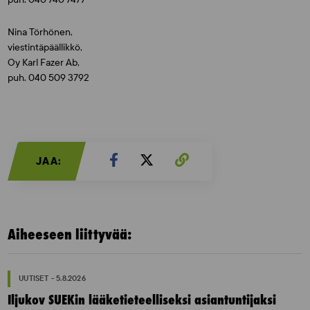
Nina Törhönen,
viestintäpäällikkö,
Oy Karl Fazer Ab,
puh. 040 509 3792
JAA:
Aiheeseen liittyvää:
UUTISET - 5.8.2026
Iljukov SUEKin lääketieteelliseksi asiantuntijaksi