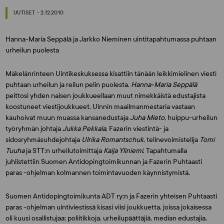
UUTISET - 2.12.2010
Hanna-Maria Seppälä ja Jarkko Nieminen uintitapahtumassa puhtaan
urheilun puolesta
Mäkelänrinteen Uintikeskuksessa kisattiin tänään leikkimielinen viesti
puhtaan urheilun ja reilun pelin puolesta.
Hanna-Maria Seppälä
peittosi yhden naisen joukkueellaan muut nimekkäistä edustajista
koostuneet viestijoukkueet. Uinnin maailmanmestaria vastaan
kauhoivat muun muassa kansanedustaja
Juha Mieto
, huippu-urheilun
työryhmän johtaja
Jukka Pekkala
, Fazerin viestintä- ja
sidosryhmäsuhdejohtaja
Ulrika Romantschuk
, telinevoimistelija
Tomi
Tuuha
ja STT:n urheilutoimittaja
Kaija Yliniemi
. Tapahtumalla
juhlistettiin Suomen Antidopingtoimikunnan ja Fazerin Puhtaasti
paras -ohjelman kolmannen toimintavuoden käynnistymistä.
Suomen Antidopingtoimikunta ADT ry:n ja Fazerin yhteisen Puhtaasti
paras -ohjelman uintiviestissä kisasi viisi joukkuetta, joissa jokaisessa
oli kuusi osallistujaa: poliitikkoja, urheilupäättäjiä, median edustajia,