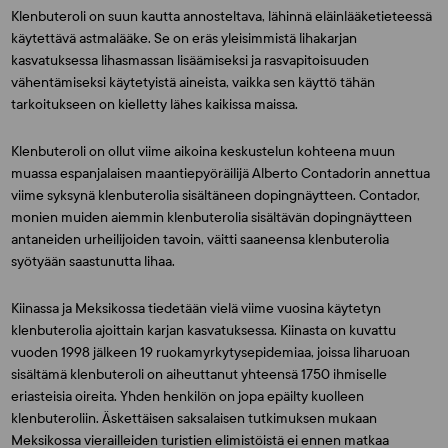
Klenbuteroli on suun kautta annosteltava, lähinnä eläinlääketieteessä
käytettävä astmalääke. Se on eräs yleisimmistä lihakarjan
kasvatuksessa lihasmassan lisäämiseksi ja rasvapitoisuuden
vähentämiseksi käytetyistä aineista, vaikka sen käyttö tähän
tarkoitukseen on kielletty lähes kaikissa maissa.
Klenbuteroli on ollut viime aikoina keskustelun kohteena muun
muassa espanjalaisen maantiepyöräilijä Alberto Contadorin annettua
viime syksynä klenbuterolia sisältäneen dopingnäytteen. Contador,
monien muiden aiemmin klenbuterolia sisältävän dopingnäytteen
antaneiden urheilijoiden tavoin, väitti saaneensa klenbuterolia
syötyään saastunutta lihaa.
Kiinassa ja Meksikossa tiedetään vielä viime vuosina käytetyn
klenbuterolia ajoittain karjan kasvatuksessa. Kiinasta on kuvattu
vuoden 1998 jälkeen 19 ruokamyrkytysepidemiaa, joissa liharuoan
sisältämä klenbuteroli on aiheuttanut yhteensä 1750 ihmiselle
eriasteisia oireita. Yhden henkilön on jopa epäilty kuolleen
klenbuteroliin. Äskettäisen saksalaisen tutkimuksen mukaan
Meksikossa vierailleiden turistien elimistöistä ei ennen matkaa