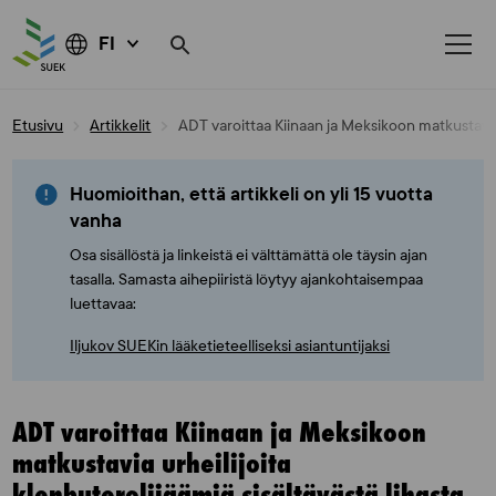
FI
Skip
Etusivu
Artikkelit
ADT varoittaa Kiinaan ja Meksikoon matkustavia u
to
content
Huomioithan, että artikkeli on yli 15 vuotta
vanha
Osa sisällöstä ja linkeistä ei välttämättä ole täysin ajan
tasalla. Samasta aihepiiristä löytyy ajankohtaisempaa
luettavaa:
Iljukov SUEKin lääketieteelliseksi asiantuntijaksi
ADT varoittaa Kiinaan ja Meksikoon
matkustavia urheilijoita
klenbuterolijäämiä sisältävästä lihasta