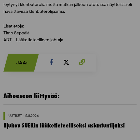
löytynyt klenbuterolia mutta matkan jälkeen otetuissa näytteissä oli
havaittavissa klenbuterolijäämiä.
Lisätietoja:
Timo Seppälä
ADT – Lääketieteellinen johtaja
JAA:
Aiheeseen liittyvää:
UUTISET - 5.8.2026
Iljukov SUEKin lääketieteelliseksi asiantuntijaksi