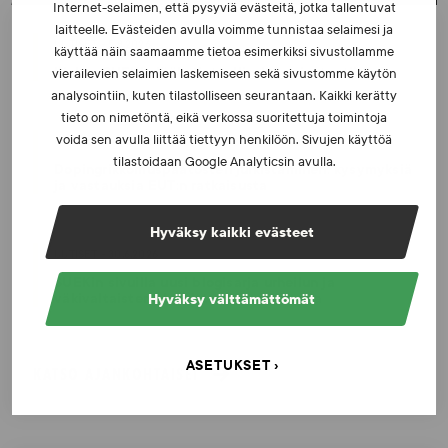
Internet-selaimen, että pysyviä evästeitä, jotka tallentuvat
laitteelle. Evästeiden avulla voimme tunnistaa selaimesi ja
UUTISET - 5.8.2026
käyttää näin saamaamme tietoa esimerkiksi sivustollamme
Iljukov SUEKin lääketieteelliseksi asiantuntijaksi
vierailevien selaimien laskemiseen sekä sivustomme käytön
analysointiin, kuten tilastolliseen seurantaan. Kaikki kerätty
tieto on nimetöntä, eikä verkossa suoritettuja toimintoja
voida sen avulla liittää tiettyyn henkilöön. Sivujen käyttöä
UUTISET - 16.7.2026
tilastoidaan Google Analyticsin avulla.
Dopingrikkomuspäätösten julkistaminen: kysymyksiä
ja vastauksia EUT:n ratkaisusta
Hyväksy kaikki evästeet
UUTISET - 30.6.2026
SUEKin sivuilla uusi blogisarja urheilun ja
väkivaltaisten alakulttuurien suhteesta
Hyväksy välttämättömät
ASETUKSET
KATSO AJANKOHTAISET