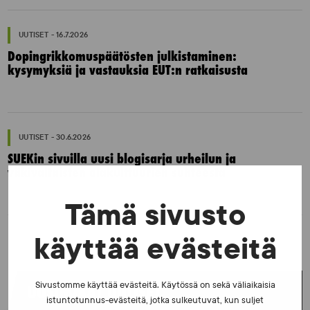
UUTISET - 16.7.2026
Dopingrikkomuspäätösten julkistaminen:
kysymyksiä ja vastauksia EUT:n ratkaisusta
UUTISET - 30.6.2026
SUEKin sivuilla uusi blogisarja urheilun ja
väkivaltaisten alakulttuurien suhteesta
Tämä sivusto
käyttää evästeitä
Sivustomme käyttää evästeitä. Käytössä on sekä väliaikaisia
UUSIMMAT UUTISET
istuntotunnus-evästeitä, jotka sulkeutuvat, kun suljet