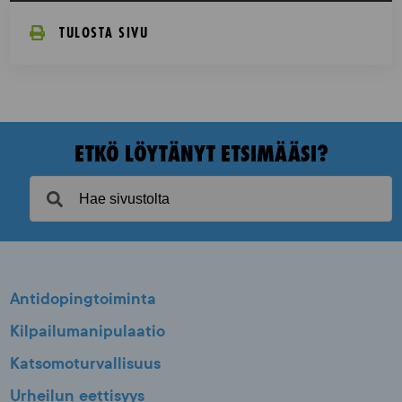
TULOSTA SIVU
ETKÖ LÖYTÄNYT ETSIMÄÄSI?
Antidopingtoiminta
Kilpailumanipulaatio
Katsomoturvallisuus
Urheilun eettisyys