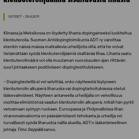
UUTISET - 28.4.2011
Kiinassa ja Meksikossa on löydetty lihasta dopingaineeksi luokiteltua
klenbuterolia. Suomen Antidopingtoimikunta ADT ry varoittaa
etenkin näissä maissa matkailevia urheilijoita siitä, että he voivat
tietämättään syödä klenbuterolijäämiä sisältävää lihaa. Lihasta saatu
klenbuterolimäärä voi olla muutaman vuorokauden ajan riittävän
suuri johtaakseen positiiviseen dopingtestitulokseen.
– Dopingtesteillä ei voi selvittää, onko näytteestä löytyneen
klenbuterolin alkuperä liharuoka vai dopingtarkoituksessa otetut
lääkevalmisteet. Näytteen antaneella urheilijalla on velvollisuus
osoittaa elimistöönsä saadun klenbuterolin alkuperä, mikäli hän pyrkii
vetoamaan syötyyn ruokaan. Euroopassa ja Yhdysvalloissa lihan
viranomaisvalvonta on pääsääntöisesti tehokasta ja urheilija voi
turvallisesti syödä liharuokia näillä alueilla, ADT:n lääketieteellinen
johtaja
Timo Seppälä
sanoo.