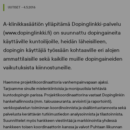
UUTISET - 4.5.2016
A-klinikkasäätiön ylläpitämä Dopinglinkki-palvelu
(www.dopinglinkki.fi) on suunnattu dopingaineita
käyttäville kuntoilijoille, heidän läheisilleen,
dopingin käyttäjiä työssään kohtaaville eri alojen
ammattilaisille sekä kaikille muille dopingaineiden
vaikutuksista kiinnostuneille.
Haemme projektikoordinaattoria vanhempainvapaan ajaksi.
Tarjoamme sinulle mielenkiintoisia ja monipuolisia tehtäviä
kuntodopingin parissa. Projektikoordinaattorina vastaat Dopinglinkin
hankehallinnosta (mm. talousseuranta, arviointi ja raportointi),
verkkopalvelun toiminnan koordinoinnista ja sisällöntuotannosta sekä
palvelusta kerättävän tutkimustiedon analysoinnista ja tilastoinnista.
Suunnittelet myös hankkeen viestintää ja markkinointia yhdessä
hankkeen toisen koordinaattorin kanssa ja valvot Puhtaan liikunnan