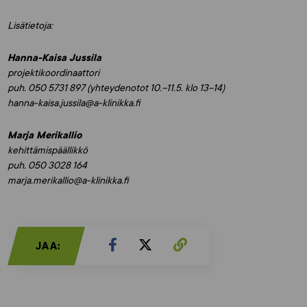
Lisätietoja:
Hanna-Kaisa Jussila
projektikoordinaattori
puh. 050 5731 897 (yhteydenotot 10.–11.5. klo 13–14)
hanna-kaisa.jussila@a-klinikka.fi
Marja Merikallio
kehittämispäällikkö
puh. 050 3028 164
marja.merikallio@a-klinikka.fi
JAA: