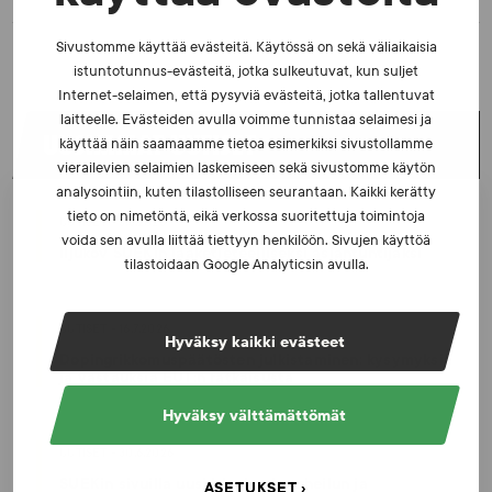
Sivustomme käyttää evästeitä. Käytössä on sekä väliaikaisia
istuntotunnus-evästeitä, jotka sulkeutuvat, kun suljet
Internet-selaimen, että pysyviä evästeitä, jotka tallentuvat
laitteelle. Evästeiden avulla voimme tunnistaa selaimesi ja
UUSIMMAT UUTISET
käyttää näin saamaamme tietoa esimerkiksi sivustollamme
vierailevien selaimien laskemiseen sekä sivustomme käytön
analysointiin, kuten tilastolliseen seurantaan. Kaikki kerätty
tieto on nimetöntä, eikä verkossa suoritettuja toimintoja
UUTISET - 5.8.2026
voida sen avulla liittää tiettyyn henkilöön. Sivujen käyttöä
Iljukov SUEKin lääketieteelliseksi asiantuntijaksi
tilastoidaan Google Analyticsin avulla.
UUTISET - 16.7.2026
Hyväksy kaikki evästeet
Dopingrikkomuspäätösten julkistaminen: kysymyksiä
ja vastauksia EUT:n ratkaisusta
Hyväksy välttämättömät
UUTISET - 30.6.2026
SUEKin sivuilla uusi blogisarja urheilun ja
ASETUKSET