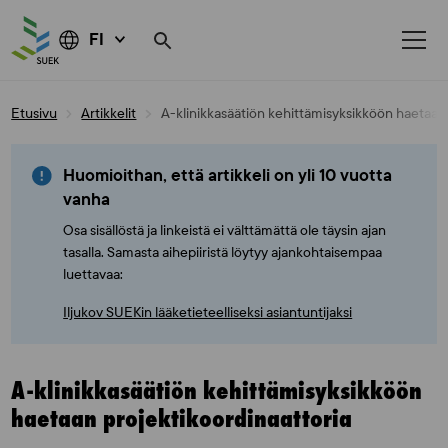
FI
Skip
Etusivu
Artikkelit
A-klinikkasäätiön kehittämisyksikköön haetaan 
to
content
Huomioithan, että artikkeli on yli 10 vuotta
vanha
Osa sisällöstä ja linkeistä ei välttämättä ole täysin ajan
tasalla. Samasta aihepiiristä löytyy ajankohtaisempaa
luettavaa:
Iljukov SUEKin lääketieteelliseksi asiantuntijaksi
A-klinikkasäätiön kehittämisyksikköön
haetaan projektikoordinaattoria