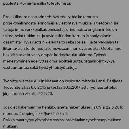
puolesta -toimintamallin toteutumista.
Projektikoordinaattorin tehtävä edellyttää kokemusta
projektihallinnosta, erinomaisia viestintävalmiuksia ja tietoteknisiä
taitoja (mm. verkkojulkaisemisesta), erinomaista englannin kielen
taitoa, sekä tutkimus- ja arviointitiedon keruun ja analysoinnin
osaamista. Hyvä ruotsin kielen taito sekä sosiaali- ja terveysalan tai
liikunta-alan tuntemus ja some-osaaminen ovat eduksi. Odotamme
hakijalta soveltuvaa ylempää korkeakoulututkintoa. Työssä
menestyminen edellyttää oma-aloitteisuutta, organisointikykyä,
vastuuntuntoa sekä hyviä yhteistyötaitoja.
Työpiste sijaitsee A-klinikkasäätiön keskustoimistolla Länsi-Pasilassa.
Työsuhde alkaa 8.8.2016 ja kestää 30.6.2017 asti. Työhaastattelut
järjestetään viikoilla 22 ja 23.
Jos olet hakemamme henkilö, lähetä hakemuksesi ja CV:si 22.5.2016
mennessä dopinglinkki@a-klinikka.fi.
Palkka määräytyy yksityisen sosiaalipalvelualan työehtosopimuksen
mukaan.