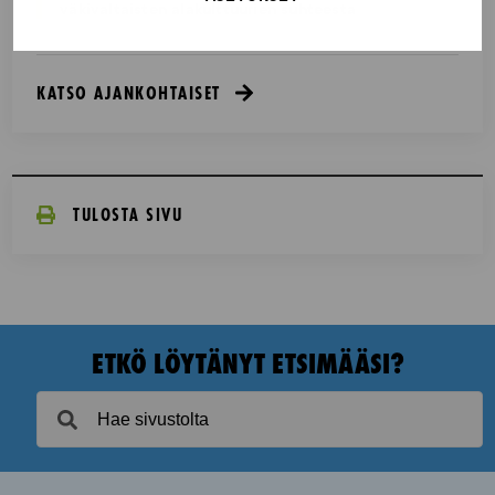
väkivaltaisten alakulttuurien suhteesta
KATSO AJANKOHTAISET
TULOSTA SIVU
ETKÖ LÖYTÄNYT ETSIMÄÄSI?