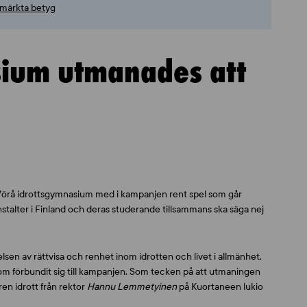
utmärkta betyg
sium utmanades att
Vörå idrottsgymnasium med i kampanjen rent spel som går
oanstalter i Finland och deras studerande tillsammans ska säga nej
sen av rättvisa och renhet inom idrotten och livet i allmänhet.
om förbundit sig till kampanjen. Som tecken på att utmaningen
ren idrott från rektor
Hannu Lemmetyinen
på Kuortaneen lukio