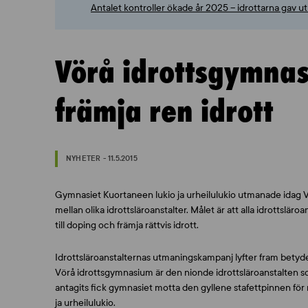
Antalet kontroller ökade år 2025 – idrottarna gav 
Vörå idrottsgymna
främja ren idrott
NYHETER - 11.5.2015
Gymnasiet Kuortaneen lukio ja urheilulukio utmanade idag 
mellan olika idrottsläroanstalter. Målet är att alla idrottslär
till doping och främja rättvis idrott.
Idrottsläroanstalternas utmaningskampanj lyfter fram betydel
Vörå idrottsgymnasium är den nionde idrottsläroanstalten s
antagits fick gymnasiet motta den gyllene stafettpinnen för 
ja urheilulukio.