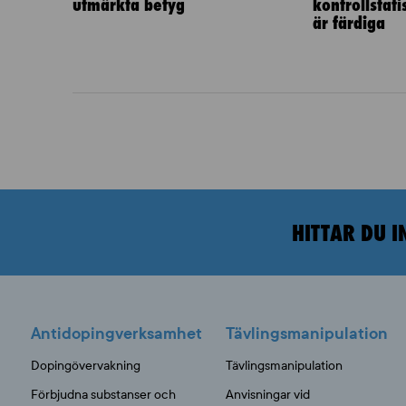
utmärkta betyg
kontrollstat
är färdiga
HITTAR DU I
Antidopingverksamhet
Tävlingsmanipulation
Dopingövervakning
Tävlingsmanipulation
Förbjudna substanser och
Anvisningar vid