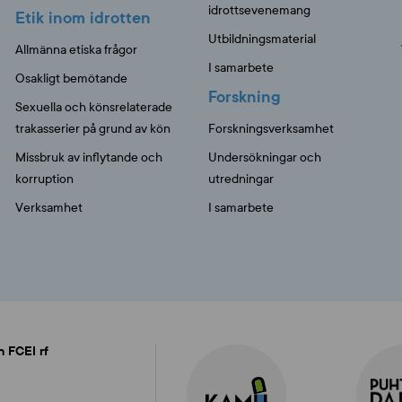
idrottsevenemang
Etik inom idrotten
Utbildningsmaterial
Allmänna etiska frågor
I samarbete
Osakligt bemötande
Forskning
Sexuella och könsrelaterade
trakasserier på grund av kön
Forskningsverksamhet
Missbruk av inflytande och
Undersökningar och
korruption
utredningar
Verksamhet
I samarbete
n FCEI rf