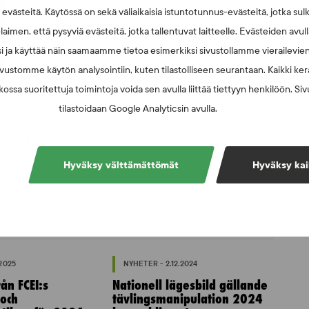
västeitä. Käytössä on sekä väliaikaisia istuntotunnus-evästeitä, jotka sul
laimen, että pysyviä evästeitä, jotka tallentuvat laitteelle. Evästeiden avu
i ja käyttää näin saamaamme tietoa esimerkiksi sivustollamme vierailevie
vustomme käytön analysointiin, kuten tilastolliseen seurantaan. Kaikki kerä
ossa suoritettuja toimintoja voida sen avulla liittää tiettyyn henkilöön. Si
tilastoidaan Google Analyticsin avulla.
Hyväksy välttämättömät
Hyväksy kai
.2025
NYHETER - 2.12.2024
ån FCEI:s
Nationell lägesbild gällande
 och
tävlingsmanipulation 2024