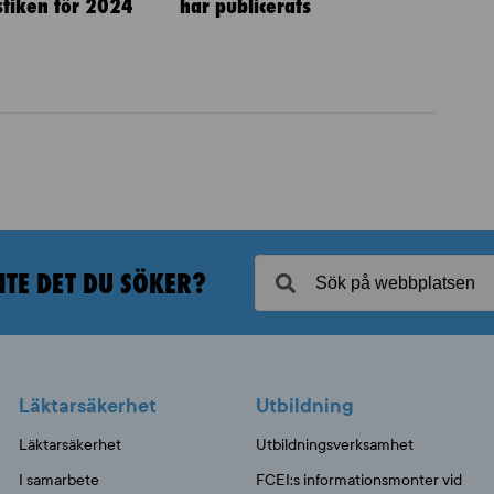
istiken för 2024
har publicerats
NTE DET DU SÖKER?
Läktarsäkerhet
Utbildning
Läktarsäkerhet
Utbildningsverksamhet
I samarbete
FCEI:s informationsmonter vid