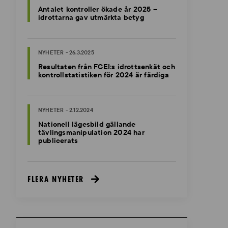
Antalet kontroller ökade år 2025 –
idrottarna gav utmärkta betyg
NYHETER - 26.3.2025
Resultaten från FCEI:s idrottsenkät och
kontrollstatistiken för 2024 är färdiga
NYHETER - 2.12.2024
Nationell lägesbild gällande
tävlingsmanipulation 2024 har
publicerats
FLERA NYHETER