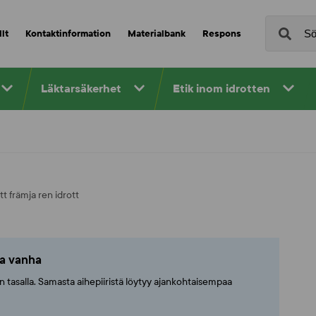
lt
Kontaktinformation
Materialbank
Respons
Läktarsäkerhet
Etik inom idrotten
 främja ren idrott
ta vanha
ajan tasalla. Samasta aihepiiristä löytyy ajankohtaisempaa