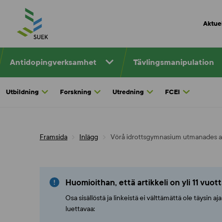
Skip
to
Aktuel
content
Antidopingverksamhet
Tävlingsmanipulation
Utbildning
Forskning
Utredning
FCEI
Framsida
Inlägg
Vörå idrottsgymnasium utmanades att
Huomioithan, että artikkeli on yli 11 vuot
Osa sisällöstä ja linkeistä ei välttämättä ole täysin 
luettavaa: