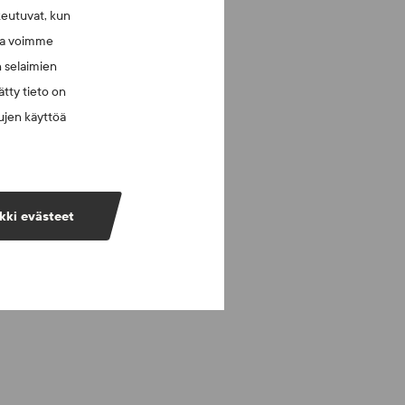
keutuvat, kun
lla voimme
n selaimien
tty tieto on
vujen käyttöä
kki evästeet