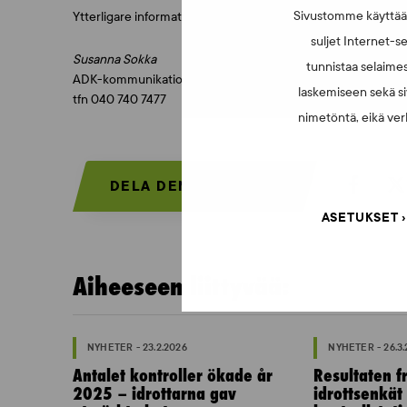
Sivustomme käyttää e
Ytterligare information:
suljet Internet-se
Susanna Sokka
tunnistaa selaimes
ADK-kommunikationschef
laskemiseen sekä si
tfn 040 740 7477
nimetöntä, eikä verk
DELA DEN HÄR SIDAN:
ASETUKSET
Aiheeseen liittyvää:
NYHETER - 23.2.2026
NYHETER - 26.3
Antalet kontroller ökade år
Resultaten fr
2025 – idrottarna gav
idrottsenkät