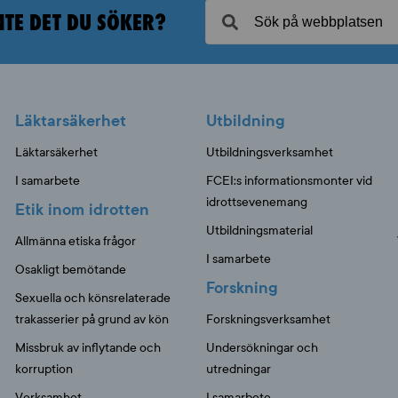
NTE DET DU SÖKER?
Läktarsäkerhet
Utbildning
Läktarsäkerhet
Utbildningsverksamhet
I samarbete
FCEI:s informationsmonter vid
idrottsevenemang
Etik inom idrotten
Utbildningsmaterial
Allmänna etiska frågor
I samarbete
Osakligt bemötande
Forskning
Sexuella och könsrelaterade
trakasserier på grund av kön
Forskningsverksamhet
Missbruk av inflytande och
Undersökningar och
korruption
utredningar
Verksamhet
I samarbete