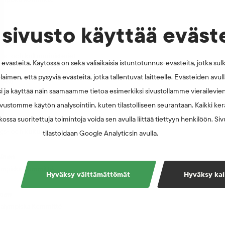
er
sivusto käyttää eväst
Lipponen
gs- och kulturministeriet
västeitä. Käytössä on sekä väliaikaisia istuntotunnus-evästeitä, jotka sul
laimen, että pysyviä evästeitä, jotka tallentuvat laitteelle. Evästeiden avu
onen
i ja käyttää näin saamaamme tietoa esimerkiksi sivustollamme vierailevie
gs- och kulturministeriet
vustomme käytön analysointiin, kuten tilastolliseen seurantaan. Kaikki kerä
onen
ossa suoritettuja toimintoja voida sen avulla liittää tiettyyn henkilöön. Si
gs- och kulturministeriet
tilastoidaan Google Analyticsin avulla.
kinen
ympiska Kommitté
Hyväksy välttämättömät
Hyväksy kai
inen
ralympiska Kommitté