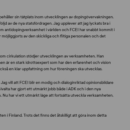
behåller sin tätplats inom utvecklingen av dopingövervakningen.
följd av de nya statsfördragen. Jag upplever att jag lyckats bra i
inom antidopingverksamhet i världen och FCEI har snabbt kommit i
öjliggjorts av den skickliga och flitiga personalen och det
tersom cirkulation stödjer utvecklingen av verksamheten. Han
nen är en stark idrottsexpert som har den erfarenhet och vision
ckså en klar uppfattning om hur föreningen ska utvecklas.
g vill att FCEI blir en modig och dialoginriktad opinionsbildare
ivalta har gjort ett utmärkt jobb både i ADK och i den nya
m. Nu har vi ett utmärkt läge att fortsätta utveckla verksamheten,
en i Finland. Trots det finns det åtskilligt att göra inom detta