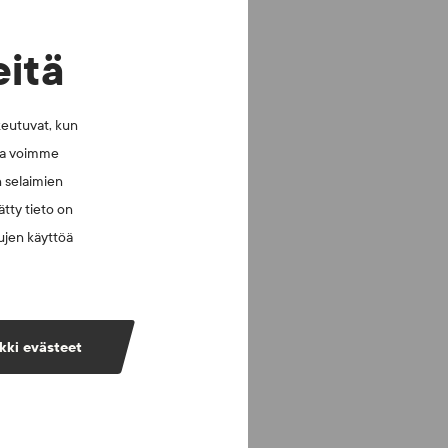
eitä
keutuvat, kun
lla voimme
n selaimien
tty tieto on
vujen käyttöä
kki evästeet