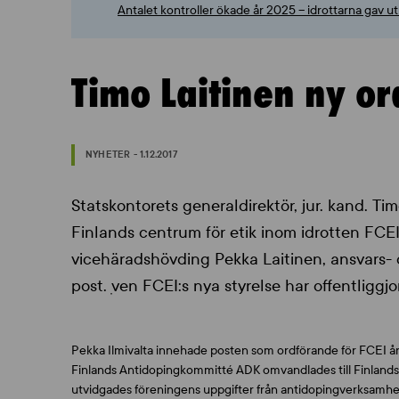
Antalet kontroller ökade år 2025 – idrottarna gav 
Timo Laitinen ny or
NYHETER - 1.12.2017
Statskontorets generaldirektör, jur. kand. Tim
Finlands centrum för etik inom idrotten FCEI
vicehäradshövding Pekka Laitinen, ansvars- 
post. ִven FCEI:s nya styrelse har offentliggjor
Pekka Ilmivalta innehade posten som ordförande för FCEI år
Finlands Antidopingkommitté ADK omvandlades till Finlands c
utvidgades föreningens uppgifter från antidopingverksamhet t