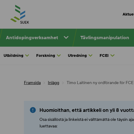
Skip
to
Aktuel
content
Antidopingverksamhet
Tävlingsmanipulation
Utbildning
Forskning
Utredning
FCEI
Framsida
Inlägg
Timo Laitinen ny ordförande för FCE
Huomioithan, että artikkeli on yli 8 vuot
Osa sisällöstä ja linkeistä ei välttämättä ole täysin 
luettavaa: