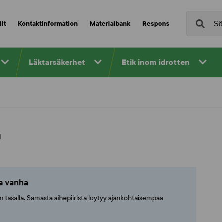
lt
Kontaktinformation
Materialbank
Respons
Läktarsäkerhet
Etik inom idrotten
I
ta vanha
ajan tasalla. Samasta aihepiiristä löytyy ajankohtaisempaa