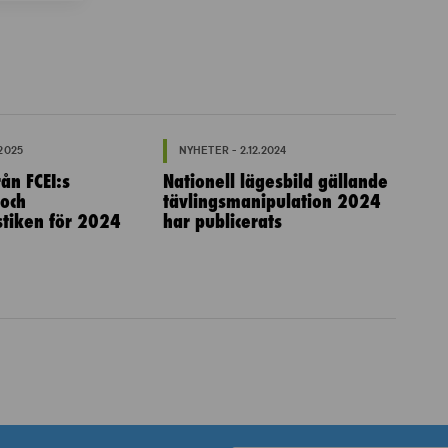
.2025
NYHETER - 2.12.2024
ån FCEI:s
Nationell lägesbild gällande
 och
tävlingsmanipulation 2024
istiken för 2024
har publicerats