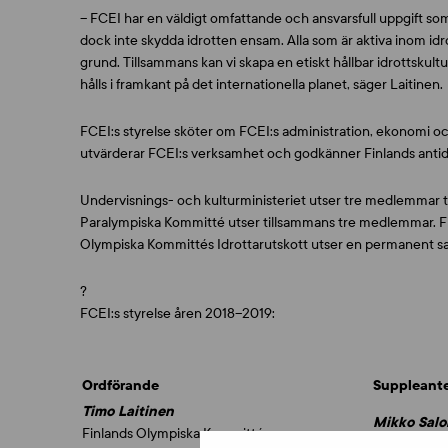
– FCEI har en väldigt omfattande och ansvarsfull uppgift so
dock inte skydda idrotten ensam. Alla som är aktiva inom idro
grund. Tillsammans kan vi skapa en etiskt hållbar idrottskult
hålls i framkant på det internationella planet, säger Laitinen.
FCEI:s styrelse sköter om FCEI:s administration, ekonomi och 
utvärderar FCEI:s verksamhet och godkänner Finlands anti
Undervisnings- och kulturministeriet utser tre medlemmar t
Paralympiska Kommitté utser tillsammans tre medlemmar. Fi
Olympiska Kommittés Idrottarutskott utser en permanent s
?
FCEI:s styrelse åren 2018–2019:
Ordförande
Suppleant
Timo Laitinen
Mikko Sal
Finlands Olympiska Kommitté
Finlands Ol