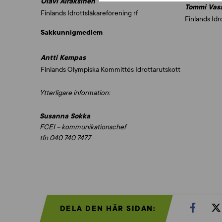
Olavi Airaksinen
Tommi Vas
Finlands Idrottsläkareförening rf
Finlands Idr
Sakkunnigmedlem
Antti Kempas
Finlands Olympiska Kommittés Idrottarutskott
Ytterligare information:
Susanna Sokka
FCEI – kommunikationschef
tfn 040 740 7477
DELA DEN HÄR SIDAN: