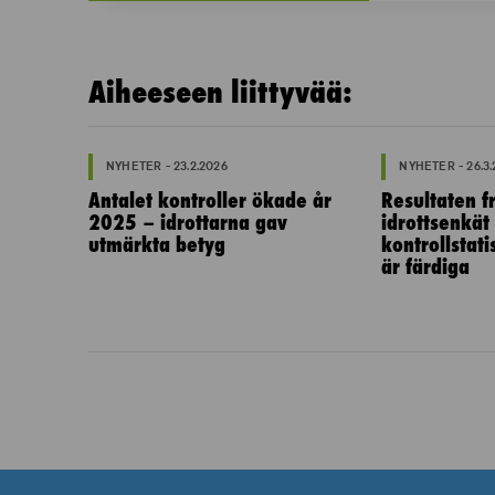
Aiheeseen liittyvää:
NYHETER - 23.2.2026
NYHETER - 26.3
Antalet kontroller ökade år
Resultaten fr
2025 – idrottarna gav
idrottsenkät
utmärkta betyg
kontrollstat
är färdiga