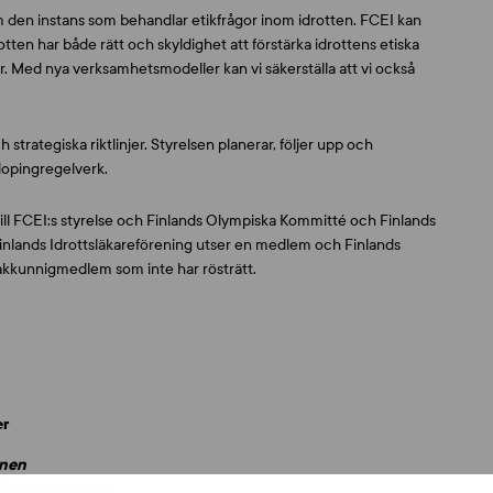
m den instans som behandlar etikfrågor inom idrotten. FCEI kan
tten har både rätt och skyldighet att förstärka idrottens etiska
ur. Med nya verksamhetsmodeller kan vi säkerställa att vi också
strategiska riktlinjer. Styrelsen planerar, följer upp och
dopingregelverk.
ill FCEI:s styrelse och Finlands Olympiska Kommitté och Finlands
nlands Idrottsläkareförening utser en medlem och Finlands
akkunnigmedlem som inte har rösträtt.
er
onen
ympiska Kommitté