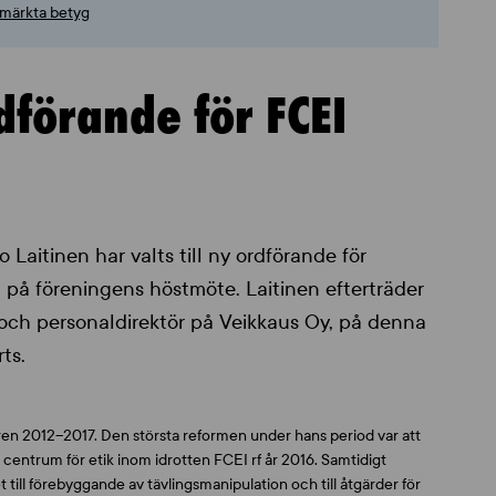
utmärkta betyg
dförande för FCEI
o Laitinen har valts till ny ordförande för
 på föreningens höstmöte. Laitinen efterträder
och personaldirektör på Veikkaus Oy, på denna
ts.
en 2012–2017. Den största reformen under hans period var att
entrum för etik inom idrotten FCEI rf år 2016. Samtidigt
ill förebyggande av tävlingsmanipulation och till åtgärder för