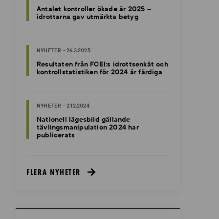
Antalet kontroller ökade år 2025 –
idrottarna gav utmärkta betyg
NYHETER - 26.3.2025
Resultaten från FCEI:s idrottsenkät och
kontrollstatistiken för 2024 är färdiga
NYHETER - 2.12.2024
Nationell lägesbild gällande
tävlingsmanipulation 2024 har
publicerats
FLERA NYHETER