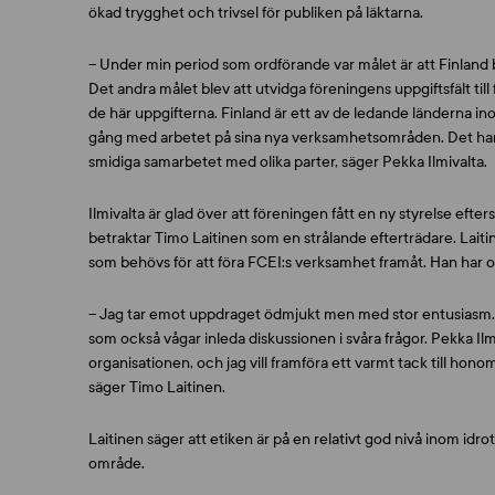
ökad trygghet och trivsel för publiken på läktarna.
– Under min period som ordförande var målet är att Finland 
Det andra målet blev att utvidga föreningens uppgiftsfält till 
de här uppgifterna. Finland är ett av de ledande länderna 
gång med arbetet på sina nya verksamhetsområden. Det har m
smidiga samarbetet med olika parter, säger Pekka Ilmivalta.
Ilmivalta är glad över att föreningen fått en ny styrelse ef
betraktar Timo Laitinen som en strålande efterträdare. Laiti
som behövs för att föra FCEI:s verksamhet framåt. Han har o
– Jag tar emot uppdraget ödmjukt men med stor entusiasm. Ja
som också vågar inleda diskussionen i svåra frågor. Pekka Ilm
organisationen, och jag vill framföra ett varmt tack till hono
säger Timo Laitinen.
Laitinen säger att etiken är på en relativt god nivå inom idrott
område.