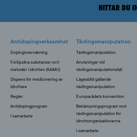
HITTAR DU I
Antidopingverksamhet
Tävlingsmanipulation
Dopingövervakning
Tävlingsmanipulation
Förbjudna substanser och
Anvisningar vid
metoder i idrotten (KAMU)
tävlingsmanipulationsfall
Dispens för medicinering av
Lägesbild gällande
idrottare
tävlingsmanipulation
Regler
Europarådets konvention
Antidopingprogram
Bekämpningsprogram mot
tävlingsmanipulation för
I samarbete
idrottsorganisationerna
I samarbete