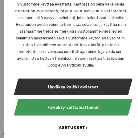
NYHETER - 23.2.2026
Sivustomme käyttää evästeitä. Käytössä on sekä väliaikaisia
istuntotunnus-evästeitä, jotka sulkeutuvat, kun suljet Internet-
Antalet kontroller ökade år 2025 – idrottarna gav
utmärkta betyg
selaimen, että pysyviä evästeitä, jotka tallentuvat laitteelle.
Evästeiden avulla voimme tunnistaa selaimesi ja käyttää näin
saamaamme tietoa esimerkiksi sivustollamme vierailevien
selaimien laskemiseen sekä sivustomme käytön analysointiin,
NYHETER - 26.3.2025
kuten tilastolliseen seurantaan. Kaikki kerätty tieto on
Resultaten från FCEI:s idrottsenkät och
nimetöntä, eikä verkossa suoritettuja toimintoja voida sen
kontrollstatistiken för 2024 är färdiga
avulla liittää tiettyyn henkilöön. Sivujen käyttöä tilastoidaan
Google Analyticsin avulla.
NYHETER - 2.12.2024
Nationell lägesbild gällande tävlingsmanipulation
2024 har publicerats
Hyväksy kaikki evästeet
Hyväksy välttämättömät
FLERA NYHETER
ASETUKSET