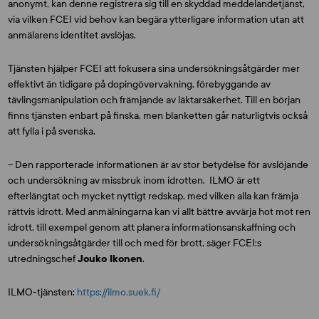
anonymt, kan denne registrera sig till en skyddad meddelandetjänst,
via vilken FCEI vid behov kan begära ytterligare information utan att
anmälarens identitet avslöjas.
Tjänsten hjälper FCEI att fokusera sina undersökningsåtgärder mer
effektivt än tidigare på dopingövervakning, förebyggande av
tävlingsmanipulation och främjande av läktarsäkerhet. Till en början
finns tjänsten enbart på finska, men blanketten går naturligtvis också
att fylla i på svenska.
– Den rapporterade informationen är av stor betydelse för avslöjande
och undersökning av missbruk inom idrotten. ILMO är ett
efterlängtat och mycket nyttigt redskap, med vilken alla kan främja
rättvis idrott. Med anmälningarna kan vi allt bättre avvärja hot mot ren
idrott, till exempel genom att planera informationsanskaffning och
undersökningsåtgärder till och med för brott, säger FCEI:s
utredningschef
Jouko Ikonen
.
ILMO-tjänsten:
https://ilmo.suek.fi/