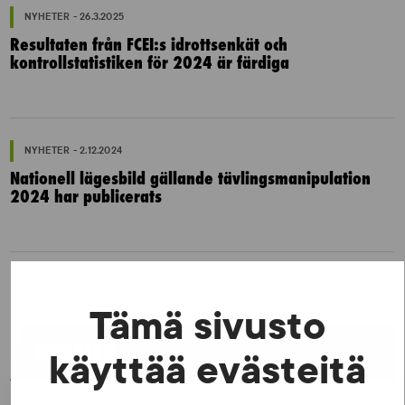
NYHETER - 26.3.2025
Resultaten från FCEI:s idrottsenkät och
kontrollstatistiken för 2024 är färdiga
NYHETER - 2.12.2024
Nationell lägesbild gällande tävlingsmanipulation
2024 har publicerats
Tämä sivusto
NYHETER
käyttää evästeitä