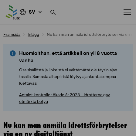
SV
Skip
Framsida
Inlägg
Nu kan man anmäla idrottsförbrytelser via en ny d
to
content
Huomioithan, että artikkeli on yli 8 vuotta
vanha
Osa sisällöstä ja linkeistä ei välttämättä ole täysin ajan
tasalla. Samasta aihepiiristä löytyy ajankohtaisempaa
luettavaa:
Antalet kontroller ökade år 2025 – idrottarna gav
utmärkta betyg
Nu kan man anmäla idrottsförbrytelser
via en ny digitaltjänst