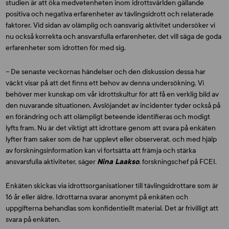
studien är att öka medvetenheten inom idrottsvärlden gällande
positiva och negativa erfarenheter av tävlingsidrott och relaterade
faktorer. Vid sidan av olämplig och oansvarig aktivitet undersöker vi
nu också korrekta och ansvarsfulla erfarenheter, det vill säga de goda
erfarenheter som idrotten för med sig.
– De senaste veckornas händelser och den diskussion dessa har
väckt visar på att det finns ett behov av denna undersökning. Vi
behöver mer kunskap om vår idrottskultur för att få en verklig bild av
den nuvarande situationen. Avslöjandet av incidenter tyder också på
en förändring och att olämpligt beteende identifieras och modigt
lyfts fram. Nu är det viktigt att idrottare genom att svara på enkäten
lyfter fram saker som de har upplevt eller observerat, och med hjälp
av forskningsinformation kan vi fortsätta att främja och stärka
ansvarsfulla aktiviteter, säger
Nina Laakso
, forskningschef på FCEI.
Enkäten skickas via idrottsorganisationer till tävlingsidrottare som är
16 år eller äldre. Idrottarna svarar anonymt på enkäten och
uppgifterna behandlas som konfidentiellt material. Det är frivilligt att
svara på enkäten.