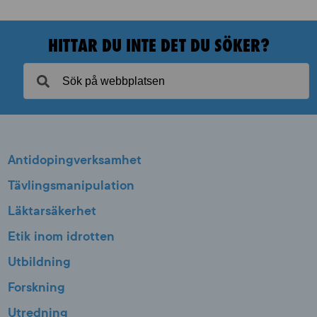
HITTAR DU INTE DET DU SÖKER?
Antidopingverksamhet
Tävlingsmanipulation
Läktarsäkerhet
Etik inom idrotten
Utbildning
Forskning
Utredning