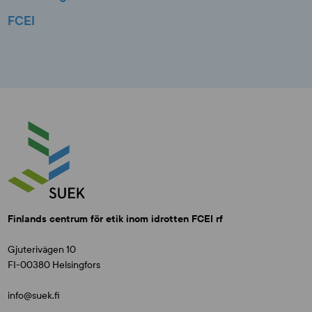
FCEI
Finlands centrum för etik inom idrotten FCEI rf
Gjuterivägen 10
FI-00380 Helsingfors
info@suek.fi