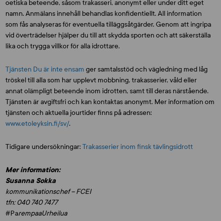
oetiska beteende, såsom trakasseri, anonymt eller under ditt eget
namn. Anmälans innehåll behandlas konfidentiellt. All information
som fås analyseras för eventuella tilläggsåtgärder. Genom att ingripa
vid överträdelser hjälper du till att skydda sporten och att säkerställa
lika och trygga villkor för alla idrottare.
Tjänsten Du är inte ensam
ger samtalsstöd och vägledning med låg
tröskel till alla som har upplevt mobbning, trakasserier, våld eller
annat olämpligt beteende inom idrotten, samt till deras närstående.
Tjänsten är avgiftsfri och kan kontaktas anonymt. Mer information om
tjänsten och aktuella jourtider finns på adressen:
www.etoleyksin.fi/sv/
.
Tidigare undersökningar:
Trakasserier inom finsk tävlingsidrott
Mer information:
Susanna Sokka
kommunikationschef – FCEI
tfn: 040 740 7477
#Pa
rempaaUrheilua