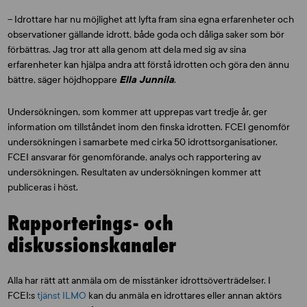
– Idrottare har nu möjlighet att lyfta fram sina egna erfarenheter och
observationer gällande idrott, både goda och dåliga saker som bör
förbättras. Jag tror att alla genom att dela med sig av sina
erfarenheter kan hjälpa andra att förstå idrotten och göra den ännu
bättre, säger höjdhoppare
Ella Junnila
.
Undersökningen, som kommer att upprepas vart tredje år, ger
information om tillståndet inom den finska idrotten. FCEI genomför
undersökningen i samarbete med cirka 50 idrottsorganisationer.
FCEI ansvarar för genomförande, analys och rapportering av
undersökningen. Resultaten av undersökningen kommer att
publiceras i höst.
Rapporterings- och
diskussionskanaler
Alla har rätt att anmäla om de misstänker idrottsöverträdelser. I
FCEI:s
tjänst ILMO
kan du anmäla en idrottares eller annan aktörs