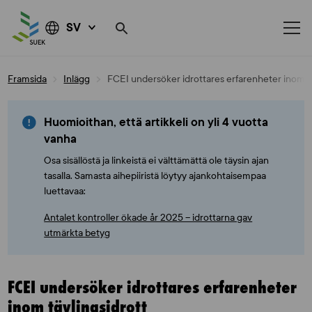
SV
Skip
Framsida
Inlägg
FCEI undersöker idrottares erfarenheter inom tä
to
content
Huomioithan, että artikkeli on yli 4 vuotta
vanha
Osa sisällöstä ja linkeistä ei välttämättä ole täysin ajan
tasalla. Samasta aihepiiristä löytyy ajankohtaisempaa
luettavaa:
Antalet kontroller ökade år 2025 – idrottarna gav
utmärkta betyg
FCEI undersöker idrottares erfarenheter
inom tävlingsidrott