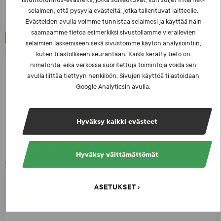
istuntotunnus-evästeitä, jotka sulkeutuvat, kun suljet Internet-
selaimen, että pysyviä evästeitä, jotka tallentuvat laitteelle.
Evästeiden avulla voimme tunnistaa selaimesi ja käyttää näin
saamaamme tietoa esimerkiksi sivustollamme vierailevien
NYHETER - 2.12.2024
selaimien laskemiseen sekä sivustomme käytön analysointiin,
Nationell lägesbild gällande tävlingsmanipulation
kuten tilastolliseen seurantaan. Kaikki kerätty tieto on
2024 har publicerats
nimetöntä, eikä verkossa suoritettuja toimintoja voida sen
avulla liittää tiettyyn henkilöön. Sivujen käyttöä tilastoidaan
Google Analyticsin avulla.
Hyväksy kaikki evästeet
NYHETER
Hyväksy välttämättömät
NYHETER - 23.2.2026
ASETUKSET
Antalet kontroller ökade år 2025 – idrottarna gav
utmärkta betyg